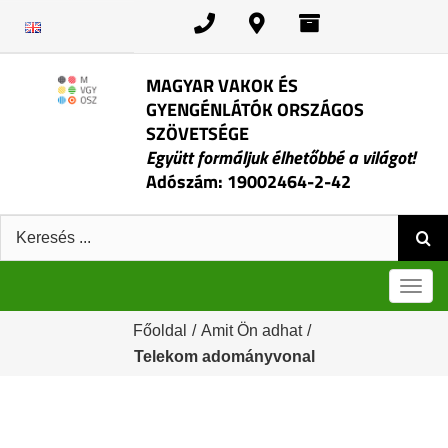
Kihagyás
MAGYAR VAKOK ÉS
GYENGÉNLÁTÓK ORSZÁGOS
SZÖVETSÉGE
Együtt formáljuk élhetőbbé a világot!
Adószám: 19002464-2-42
Keresés:
Men
Főoldal
/
Amit Ön adhat
/
Telekom adományvonal