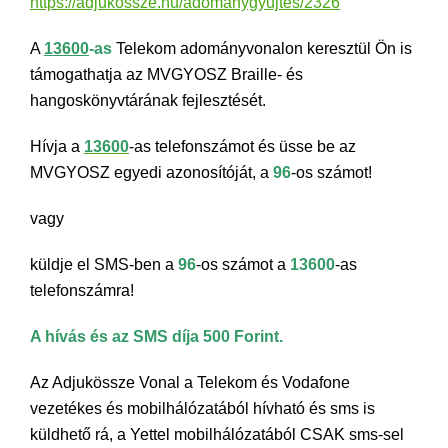
https://adjukossze.hu/adomanygyujtes/2326
A
13600
-as
Telekom adományvonalon keresztül Ön is
támogathatja az MVGYOSZ Braille- és
hangoskönyvtárának fejlesztését.
Hívja a
13600
-as telefonszámot és üsse be az
MVGYOSZ egyedi azonosítóját, a
96
-os számot!
vagy
küldje el SMS-ben a
96
-os számot a
13600
-as
telefonszámra!
A hívás és az SMS díja 500 Forint.
Az Adjukössze Vonal a Telekom és Vodafone
vezetékes és mobilhálózatából hívható és sms is
küldhető rá, a Yettel mobilhálózatából CSAK sms-sel