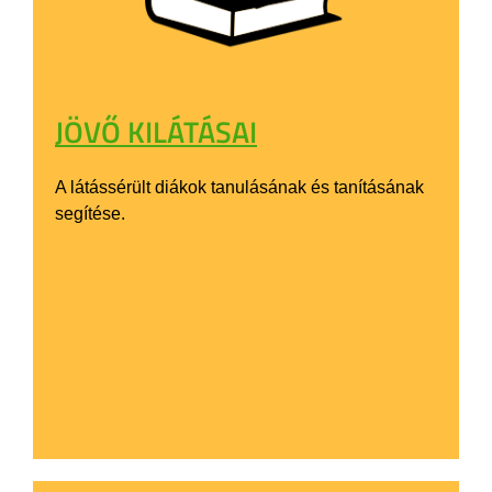
JÖVŐ KILÁTÁSAI
A látássérült diákok tanulásának és tanításának
segítése.