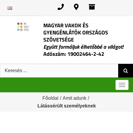
Kihagyás
MAGYAR VAKOK ÉS
GYENGÉNLÁTÓK ORSZÁGOS
SZÖVETSÉGE
Együtt formáljuk élhetőbbé a világot!
Adószám: 19002464-2-42
Keresés:
Men
Főoldal
/
Amit adunk
/
Látássérült személyeknek