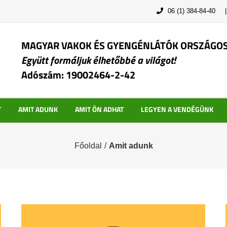
06 (1) 384-84-40
MAGYAR VAKOK ÉS GYENGÉNLÁTÓK ORSZÁGO
Együtt formáljuk élhetőbbé a világot!
Adószám: 19002464-2-42
T
AMIT ADUNK
AMIT ÖN ADHAT
LEGYEN A VENDÉGÜNK
Főoldal
/
Amit adunk