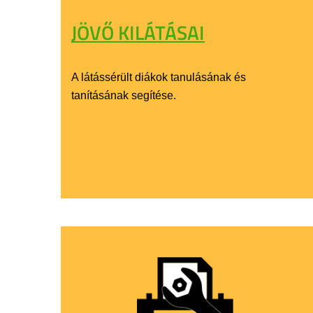
JÖVŐ KILÁTÁSAI
A látássérült diákok tanulásának és
tanításának segítése.