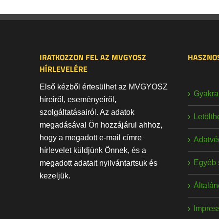
IRATKOZZON FEL AZ MVGYOSZ
HASZNOS
HÍRLEVELÉRE
Első kézből értesülhet az MVGYOSZ
Gyakran
híreiről, eseményeiről,
szolgáltatásairól. Az adatok
Letölt
megadásával Ön hozzájárul ahhoz,
hogy a megadott e-mail címre
Adatvé
hírlevelet küldjünk Önnek, és a
Egyéb 
megadott adatait nyilvántartsuk és
kezeljük.
Általán
Impres