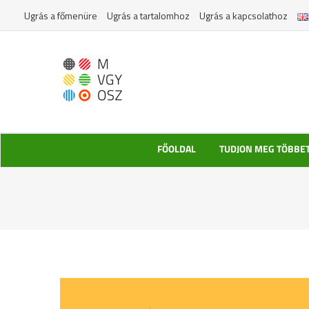
Kihagyás
Ugrás a főmenüre
Ugrás a tartalomhoz
Ugrás a kapcsolathoz
FŐOLDAL
TUDJON MEG TÖBBE