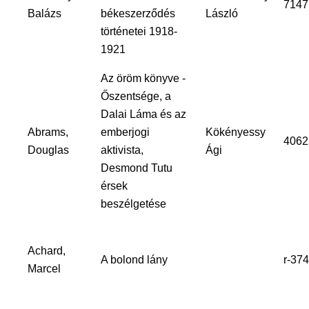
7147
Balázs
békeszerződés
László
történetei 1918-
1921
Az öröm könyve -
Őszentsége, a
Dalai Láma és az
Abrams,
emberjogi
Kökényessy
4062
Douglas
aktivista,
Ági
Desmond Tutu
érsek
beszélgetése
Achard,
A bolond lány
r-37
Marcel