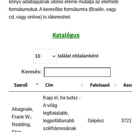
könyv adatlapjának utolsó eleme mutatja az elérhető
formátumokat. A keresőbe formátumra (Braille, vagy
cd, vagy online) is rákereshet.
Katalógus
találat oldalanként
Keresés:
Szerző
Cím
Felolvasó
Azo
Kapj el, ha tudsz -
A világ
Abagnale,
legfiatalabb,
Frank W.;
legpofátlanabb
Gépész
3721
Redding,
szélhámosának