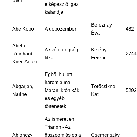
Stan
elképesztő igaz
kalandjai
Bereznay
Abe Kobo
A dobozember
482
Éva
Abeln,
A szép öregség
Kelényi
Reinhard;
2744
titka
Ferenc
Kner, Anton
Égből hullott
három alma -
Abgarjan,
Törőcsikné
Marani krónikák
5292
Narine
Kati
és egyéb
történetek
Az ismeretlen
Trianon - Az
Ablonczy
összeomlás és a
Csernenszky