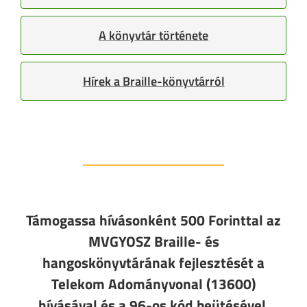
A könyvtár története
Hírek a Braille-könyvtárról
Támogassa hívásonként 500 Forinttal az
MVGYOSZ Braille- és
hangoskönyvtárának fejlesztését a
Telekom Adományvonal (13600)
hívásával és a 96-os kód beütésével.