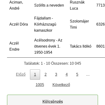
Aciman,
Rusznák
Szólíts a neveden
7713
André
Luca
Fájdallam -
Szolomájer
Aczél Dóra
Kórházszagú
6326
Timi
kamaszkor
Acélsodrony - Az
Aczél
ötvenes évek 1.
Takács Ildikó
8601
Endre
1950-1954
Találatok: 1 - 10 Összesen: 10 045
Előző
1
2
3
4
5
…
1005
Következő
Kölcsönzés