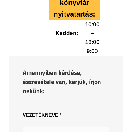
könyvtár
nyitvatartás:
10:00
Kedden:
–
18:00
9:00
Csütörtökön:
–
17:00
Amennyiben kérdése,
8:30
észrevétele van, kérjük, írjon
Pénteken:
–
nekünk:
12:30
VEZETÉKNEVE *