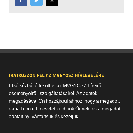
IRATKOZZON FEL AZ MVGYOSZ HÍRLEVELÉRE
Első kézből értesülhet az MVGYOSZ híreiről,
eseményeiről, szolgáltatásairól. Az adatok
megadásával Ön hozzájárul ahhoz, hogy a megadott
e-mail címre hírlevelet küldjünk Önnek, és a megadott
adatait nyilvántartsuk és kezeljük.