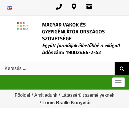
Kihagyás
MAGYAR VAKOK ÉS
GYENGÉNLÁTÓK ORSZÁGOS
SZÖVETSÉGE
Együtt formáljuk élhetőbbé a világot!
Adószám: 19002464-2-42
Keresés:
Men
Főoldal
/
Amit adunk
/
Látássérült személyeknek
/
Louis Braille Könyvtár