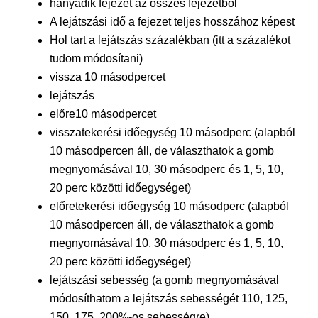
hányadik fejezet az összes fejezetből
A lejátszási idő a fejezet teljes hosszához képest
Hol tart a lejátszás százalékban (itt a százalékot
tudom módosítani)
vissza 10 másodpercet
lejátszás
előre10 másodpercet
visszatekerési időegység 10 másodperc (alapból
10 másodpercen áll, de választhatok a gomb
megnyomásával 10, 30 másodperc és 1, 5, 10,
20 perc közötti időegységet)
előretekerési időegység 10 másodperc (alapból
10 másodpercen áll, de választhatok a gomb
megnyomásával 10, 30 másodperc és 1, 5, 10,
20 perc közötti időegységet)
lejátszási sebesség (a gomb megnyomásával
módosíthatom a lejátszás sebességét 110, 125,
150, 175, 200%-os sebességre)