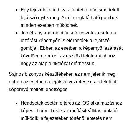
Egy fejezetet elindítva a fentebb már ismertetett
lejátszó nyílik meg. Az itt megtalálható gombok
minden esetben működnek.
Jó néhány androidot futtató készülék esetén a
lezárási képernyőn is elérhetőek a lejátszó
gombjai. Ebben az esetben a képernyő lezárását
követően nem kell az eszközt feloldani ahhoz,
hogy az alap funkciókat elérhessük.
Sajnos bizonyos készülékeken ez nem jelenik meg,
ebben az esetben a lejátszó vezérlése csak feloldott
képernyő mellett lehetséges.
Headsetek esetén eltérés az iOS alkalmazáshoz
képest, hogy itt csak az indítás/leállítás funkció
működik, a fejezeteken történő léptetés nem.