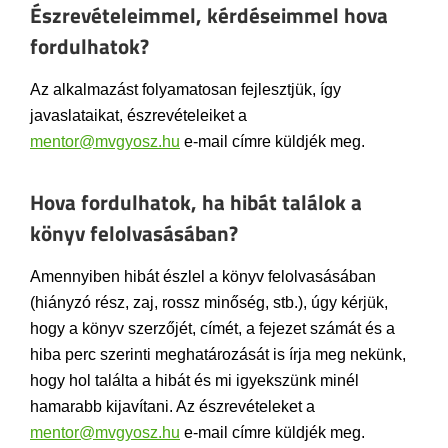
Észrevételeimmel, kérdéseimmel hova
fordulhatok?
Az alkalmazást folyamatosan fejlesztjük, így
javaslataikat, észrevételeiket a
mentor@mvgyosz.hu
e-mail címre küldjék meg.
Hova fordulhatok, ha hibát találok a
könyv felolvasásában?
Amennyiben hibát észlel a könyv felolvasásában
(hiányzó rész, zaj, rossz minőség, stb.), úgy kérjük,
hogy a könyv szerzőjét, címét, a fejezet számát és a
hiba perc szerinti meghatározását is írja meg nekünk,
hogy hol találta a hibát és mi igyekszünk minél
hamarabb kijavítani. Az észrevételeket a
mentor@mvgyosz.hu
e-mail címre küldjék meg.