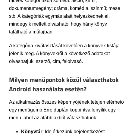
művek kategóriákba sorolva: akció, krimi;
dokumentumregény; dráma, komédia, színmű; mese
stb. A kategóriák egymás alatt helyezkednek el,
mindegyik mellett olvasható, hogy hány könyv
található a műfajban.
A kategória kiválasztását követően a könyvek listája
jelenik meg. A könyvekről a következő adatokat
olvashatjuk: szerző, cím, felolvasó.
Milyen menüpontok közül választhatok
Android használata esetén?
Az alkalmazás összes képernyőjének tetején elérhető
egy menügomb Erre duplán koppintva lenyílik egy
menü, ahol az alábbiakból választhatunk:
Könyvtár:
Ide érkezünk bejelentkezést