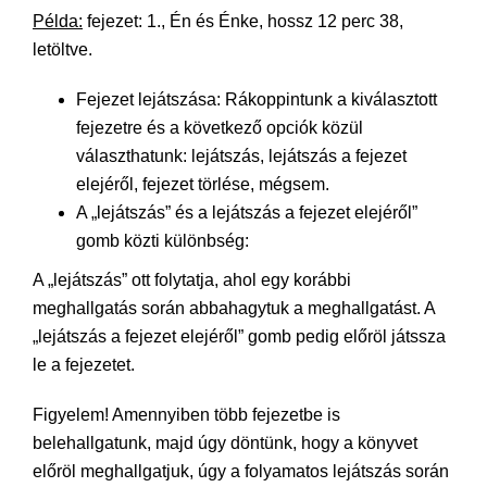
Példa:
fejezet: 1., Én és Énke, hossz 12 perc 38,
letöltve.
Fejezet lejátszása: Rákoppintunk a kiválasztott
fejezetre és a következő opciók közül
választhatunk: lejátszás, lejátszás a fejezet
elejéről, fejezet törlése, mégsem.
A „lejátszás” és a lejátszás a fejezet elejéről”
gomb közti különbség:
A „lejátszás” ott folytatja, ahol egy korábbi
meghallgatás során abbahagytuk a meghallgatást. A
„lejátszás a fejezet elejéről” gomb pedig előröl játssza
le a fejezetet.
Figyelem! Amennyiben több fejezetbe is
belehallgatunk, majd úgy döntünk, hogy a könyvet
előröl meghallgatjuk, úgy a folyamatos lejátszás során