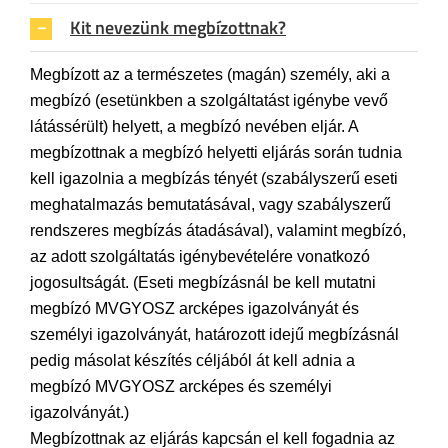
Kit nevezünk megbízottnak?
Megbízott az a természetes (magán) személy, aki a
megbízó (esetünkben a szolgáltatást igénybe vevő
látássérült) helyett, a megbízó nevében eljár. A
megbízottnak a megbízó helyetti eljárás során tudnia
kell igazolnia a megbízás tényét (szabályszerű eseti
meghatalmazás bemutatásával, vagy szabályszerű
rendszeres megbízás átadásával), valamint megbízó,
az adott szolgáltatás igénybevételére vonatkozó
jogosultságát. (Eseti megbízásnál be kell mutatni
megbízó MVGYOSZ arcképes igazolványát és
személyi igazolványát, határozott idejű megbízásnál
pedig másolat készítés céljából át kell adnia a
megbízó MVGYOSZ arcképes és személyi
igazolványát.)
Megbízottnak az eljárás kapcsán el kell fogadnia az