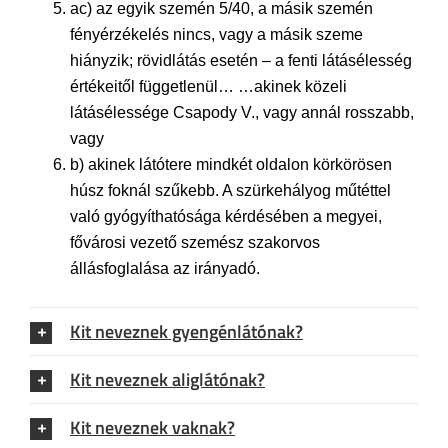
ac) az egyik szemén 5/40, a másik szemén
fényérzékelés nincs, vagy a másik szeme
hiányzik; rövidlátás esetén – a fenti látásélesség
értékeitől függetlenül… …akinek közeli
látásélessége Csapody V., vagy annál rosszabb,
vagy
b) akinek látótere mindkét oldalon körkörösen
húsz foknál szűkebb. A szürkehályog műtéttel
való gyógyíthatósága kérdésében a megyei,
fővárosi vezető szemész szakorvos
állásfoglalása az irányadó.
Kit neveznek gyengénlátónak?
Kit neveznek aliglátónak?
Kit neveznek vaknak?