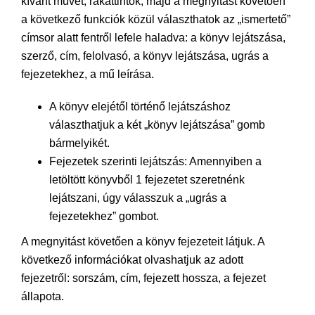
kívánt művet, rákattintok, majd a megnyitást követően
a következő funkciók közül választhatok az „ismertető”
címsor alatt fentről lefele haladva: a könyv lejátszása,
szerző, cím, felolvasó, a könyv lejátszása, ugrás a
fejezetekhez, a mű leírása.
A könyv elejétől történő lejátszáshoz
választhatjuk a két „könyv lejátszása” gomb
bármelyikét.
Fejezetek szerinti lejátszás: Amennyiben a
letöltött könyvből 1 fejezetet szeretnénk
lejátszani, úgy válasszuk a „ugrás a
fejezetekhez” gombot.
A megnyitást követően a könyv fejezeteit látjuk. A
következő információkat olvashatjuk az adott
fejezetről: sorszám, cím, fejezett hossza, a fejezet
állapota.