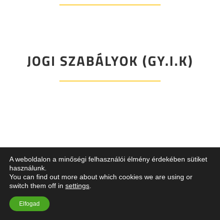
JOGI SZABÁLYOK (GY.I.K)
A weboldalon a minőségi felhasználói élmény érdekében sütiket
használunk.
You can find out more about which cookies we are using or
switch them off in
settings
.
Elfogad