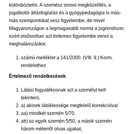
különböztetni. A szemész orvosi megközelítés, a
jogalkotói állásfoglalás és a gyógypedagógia is más-
más szempontokat vesz figyelembe, de mivel
Magyarországon a legmagasabb norma a jogrendszer,
ezért elsősorban azt érdemes figyelembe venni a
meghatározáskor.
számú melléklet a 141/2000. (VIII. 9.) Korm.
rendelethez
Értelmező rendelkezések
Látási fogyatékosnak azt a személyt kell
tekinteni,
a) akinek látóélessége megfelelő korrekcióval
aa) mindkét szemén 5/70,
ab) az egyik szemén 5/50, a másik szemén
három méterről olvas ujjakat,