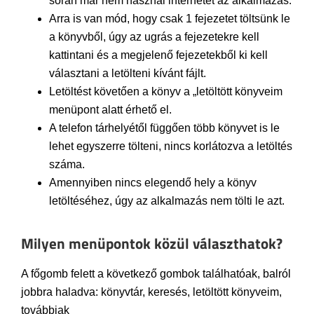
során már nem használ internetet az alkalmazás.
Arra is van mód, hogy csak 1 fejezetet töltsünk le
a könyvből, úgy az ugrás a fejezetekre kell
kattintani és a megjelenő fejezetekből ki kell
választani a letölteni kívánt fájlt.
Letöltést követően a könyv a „letöltött könyveim
menüpont alatt érhető el.
A telefon tárhelyétől függően több könyvet is le
lehet egyszerre tölteni, nincs korlátozva a letöltés
száma.
Amennyiben nincs elegendő hely a könyv
letöltéséhez, úgy az alkalmazás nem tölti le azt.
Milyen menüpontok közül választhatok?
A főgomb felett a következő gombok találhatóak, balról
jobbra haladva: könyvtár, keresés, letöltött könyveim,
továbbiak