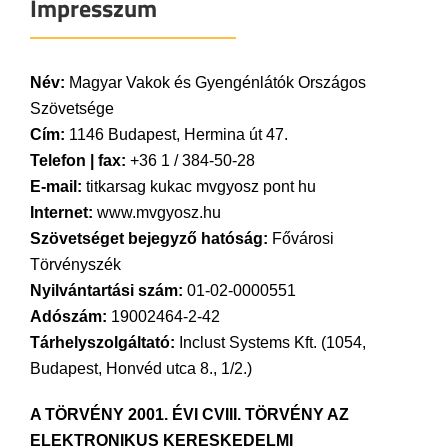
Impresszum
Név:
Magyar Vakok és Gyengénlátók Országos
Szövetsége
Cím:
1146 Budapest, Hermina út 47.
Telefon | fax:
+36 1 / 384-50-28
E-mail:
titkarsag kukac mvgyosz pont hu
Internet:
www.mvgyosz.hu
Szövetséget bejegyző hatóság:
Fővárosi
Törvényszék
Nyilvántartási szám:
01-02-0000551
Adószám:
19002464-2-42
Tárhelyszolgáltató:
Inclust Systems Kft. (1054,
Budapest, Honvéd utca 8., 1/2.)
A TÖRVÉNY
2001. ÉVI CVIII. TÖRVÉNY AZ
ELEKTRONIKUS KERESKEDELMI