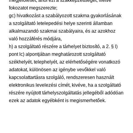
megjelölését, ahol ezt a szakképzettséget, illetve
fokozatot megszerezte;
gc) hivatkozást a szabályozott szakma gyakorlásának
a szolgáltató letelepedési helye szerinti államban
alkalmazandó szakmai szabályaira, és az azokhoz
való hozzáférés módjára,
h) a szolgáltató részére a tárhelyet biztosító, a 2. § l)
pont lc) alpontjában meghatározott szolgáltató
székhelyét, telephelyét, az elérhetőségére vonatkozó
adatokat, különösen az igénybe vevőkkel való
kapcsolattartásra szolgáló, rendszeresen használt
elektronikus levelezési címét, kivéve, ha a szolgáltató
részére nyújtott tárhelyszolgáltatás jellegéből adódóan
ezek az adatok egyébként is megismerhetőek.