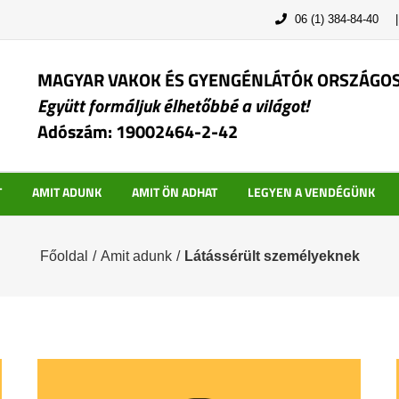
06 (1) 384-84-40
MAGYAR VAKOK ÉS GYENGÉNLÁTÓK ORSZÁGO
Együtt formáljuk élhetőbbé a világot!
Adószám: 19002464-2-42
T
AMIT ADUNK
AMIT ÖN ADHAT
LEGYEN A VENDÉGÜNK
Főoldal
/
Amit adunk
/
Látássérült személyeknek