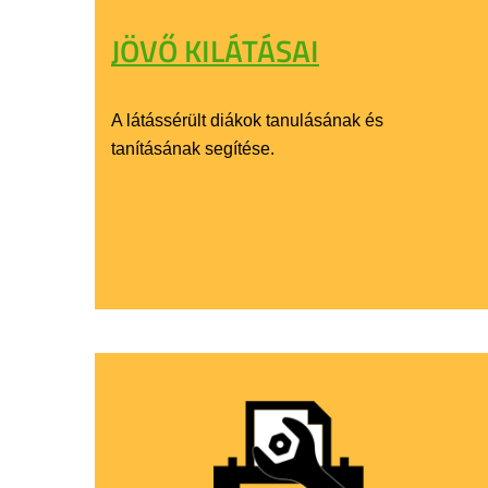
JÖVŐ KILÁTÁSAI
A látássérült diákok tanulásának és
tanításának segítése.