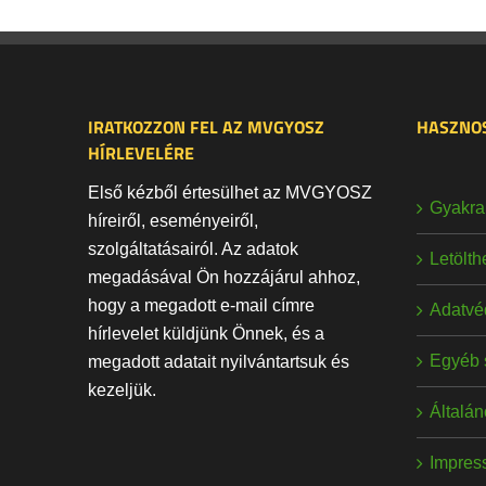
IRATKOZZON FEL AZ MVGYOSZ
HASZNOS
HÍRLEVELÉRE
Első kézből értesülhet az MVGYOSZ
Gyakran
híreiről, eseményeiről,
szolgáltatásairól. Az adatok
Letölt
megadásával Ön hozzájárul ahhoz,
hogy a megadott e-mail címre
Adatvé
hírlevelet küldjünk Önnek, és a
Egyéb 
megadott adatait nyilvántartsuk és
kezeljük.
Általán
Impres