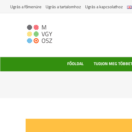
Kihagyás
Ugrás a főmenüre
Ugrás a tartalomhoz
Ugrás a kapcsolathoz
FŐOLDAL
TUDJON MEG TÖBBE