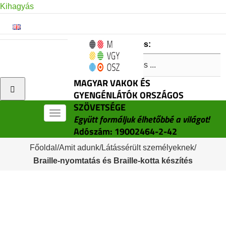
Kihagyás
Keresés:
MAGYAR VAKOK ÉS
GYENGÉNLÁTÓK ORSZÁGOS
SZÖVETSÉGE
Menü
Együtt formáljuk élhetőbbé a világot!
Adószám: 19002464-2-42
Főoldal
/
Amit adunk
/
Látássérült személyeknek
/
Braille-nyomtatás és Braille-kotta készítés