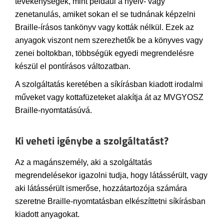
tevékenységek, mint például a nyelv- vagy
zenetanulás, amiket sokan el se tudnának képzelni
Braille-írásos tankönyv vagy kották nélkül. Ezek az
anyagok viszont nem szerezhetők be a könyves vagy
zenei boltokban, többségük egyedi megrendelésre
készül el pontírásos változatban.
A szolgáltatás keretében a síkírásban kiadott irodalmi
műveket vagy kottafüzeteket alakítja át az MVGYOSZ
Braille-nyomtatásúvá.
Ki veheti igénybe a szolgáltatást?
Az a magánszemély, aki a szolgáltatás
megrendelésekor igazolni tudja, hogy látássérült, vagy
aki látássérült ismerőse, hozzátartozója számára
szeretne Braille-nyomtatásban elkészíttetni síkírásban
kiadott anyagokat.