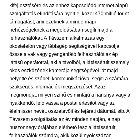
kifejlesztésére és az ehhez kapcsolódó internet alapú
szolgáltatás elindítására nyert el közel 470 millió forint
támogatást, ami ezeknek a mindennapi
nehézségeknek a megoldásában segíti majd a
felhasználókat. A Távszem alkalmazás egy
okostelefon vagy táblagép segítségével kapcsolja
össze a vak vagy gyengénlátó felhasználót az ép
látású operátorral, aki a távolból, a látássérült személy
okos eszközének kamerája segítségével lát majd
helyette és szóbeli kommunikációval segíti a számára
szükséges információk megszerzését. Azaz
megmondja, milyen színű és mintájú a harisnya vagy a
nyakkendő, felolvassa a postai értesítőt vagy az
élelmiszer nevét, összetevőit és lejárati dátumát, stb. A
Távszem szolgáltatás az év minden napján, a nap
huszonnégy órájában elérhető lesz a látássérült
felhasználók számára, akik közül nyolcszázan