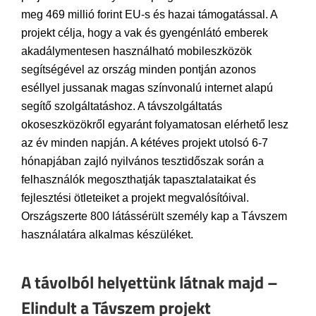
meg 469 millió forint EU-s és hazai támogatással. A
projekt célja, hogy a vak és gyengénlátó emberek
akadálymentesen használható mobileszközök
segítségével az ország minden pontján azonos
eséllyel jussanak magas színvonalú internet alapú
segítő szolgáltatáshoz. A távszolgáltatás
okoseszközökről egyaránt folyamatosan elérhető lesz
az év minden napján. A kétéves projekt utolsó 6-7
hónapjában zajló nyilvános tesztidőszak során a
felhasználók megoszthatják tapasztalataikat és
fejlesztési ötleteiket a projekt megvalósítóival.
Országszerte 800 látássérült személy kap a Távszem
használatára alkalmas készüléket.
A távolból helyettünk látnak majd –
Elindult a Távszem projekt