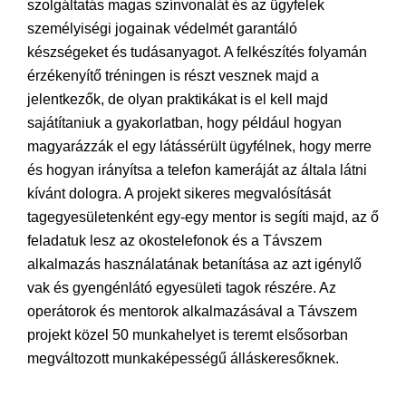
szolgáltatás magas színvonalát és az ügyfelek
személyiségi jogainak védelmét garantáló
készségeket és tudásanyagot. A felkészítés folyamán
érzékenyítő tréningen is részt vesznek majd a
jelentkezők, de olyan praktikákat is el kell majd
sajátítaniuk a gyakorlatban, hogy például hogyan
magyarázzák el egy látássérült ügyfélnek, hogy merre
és hogyan irányítsa a telefon kameráját az általa látni
kívánt dologra. A projekt sikeres megvalósítását
tagegyesületenként egy-egy mentor is segíti majd, az ő
feladatuk lesz az okostelefonok és a Távszem
alkalmazás használatának betanítása az azt igénylő
vak és gyengénlátó egyesületi tagok részére. Az
operátorok és mentorok alkalmazásával a Távszem
projekt közel 50 munkahelyet is teremt elsősorban
megváltozott munkaképességű álláskeresőknek.