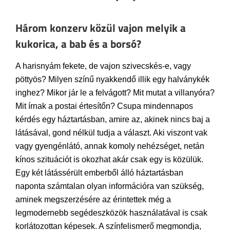
Három konzerv közül vajon melyik a
kukorica, a bab és a borsó?
A harisnyám fekete, de vajon szivecskés-e, vagy
pöttyös? Milyen színű nyakkendő illik egy halványkék
inghez? Mikor jár le a felvágott? Mit mutat a villanyóra?
Mit írnak a postai értesítőn? Csupa mindennapos
kérdés egy háztartásban, amire az, akinek nincs baj a
látásával, gond nélkül tudja a választ. Aki viszont vak
vagy gyengénlátó, annak komoly nehézséget, netán
kínos szituációt is okozhat akár csak egy is közülük.
Egy két látássérült emberből álló háztartásban
naponta számtalan olyan információra van szükség,
aminek megszerzésére az érintettek még a
legmodernebb segédeszközök használatával is csak
korlátozottan képesek. A színfelismerő megmondja,