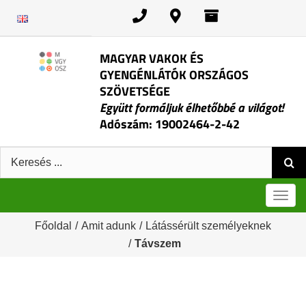
Kihagyás
MAGYAR VAKOK ÉS
GYENGÉNLÁTÓK ORSZÁGOS
SZÖVETSÉGE
Együtt formáljuk élhetőbbé a világot!
Adószám: 19002464-2-42
Keresés:
Men
Főoldal
/
Amit adunk
/
Látássérült személyeknek
/
Távszem