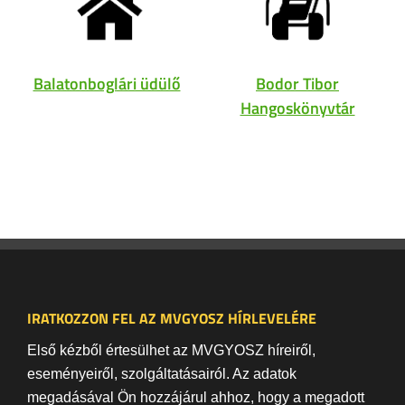
Balatonboglári üdülő
Bodor Tibor
Hangoskönyvtár
IRATKOZZON FEL AZ MVGYOSZ HÍRLEVELÉRE
Első kézből értesülhet az MVGYOSZ híreiről,
eseményeiről, szolgáltatásairól. Az adatok
megadásával Ön hozzájárul ahhoz, hogy a megadott