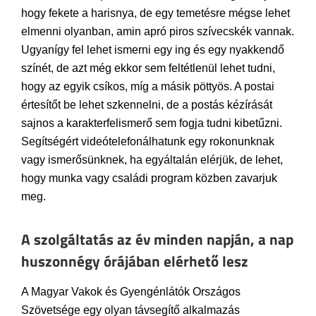
hogy fekete a harisnya, de egy temetésre mégse lehet
elmenni olyanban, amin apró piros szívecskék vannak.
Ugyanígy fel lehet ismerni egy ing és egy nyakkendő
színét, de azt még ekkor sem feltétlenül lehet tudni,
hogy az egyik csíkos, míg a másik pöttyös. A postai
értesítőt be lehet szkennelni, de a postás kézírását
sajnos a karakterfelismerő sem fogja tudni kibetűzni.
Segítségért videótelefonálhatunk egy rokonunknak
vagy ismerősünknek, ha egyáltalán elérjük, de lehet,
hogy munka vagy családi program közben zavarjuk
meg.
A szolgáltatás az év minden napján, a nap
huszonnégy órájában elérhető lesz
A Magyar Vakok és Gyengénlátók Országos
Szövetsége egy olyan távsegítő alkalmazás