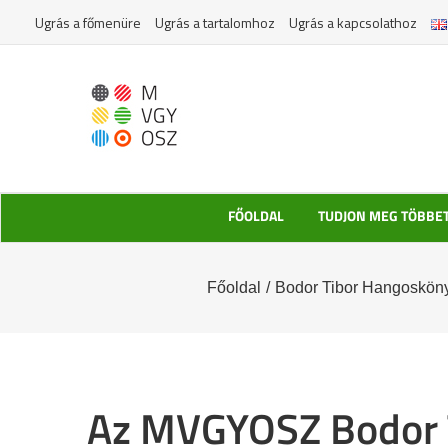
Kihagyás
Ugrás a főmenüre
Ugrás a tartalomhoz
Ugrás a kapcsolathoz
FŐOLDAL
TUDJON MEG TÖBBE
Főoldal
/
Bodor Tibor Hangosköny
Az MVGYOSZ Bodor 