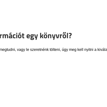
rmációt egy könyvről?
tudni, vagy le szeretnénk tölteni, úgy meg kell nyitni a kivála