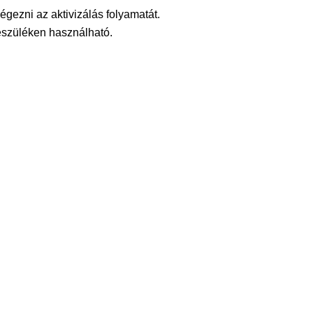
gezni az aktivizálás folyamatát.
észüléken használható.