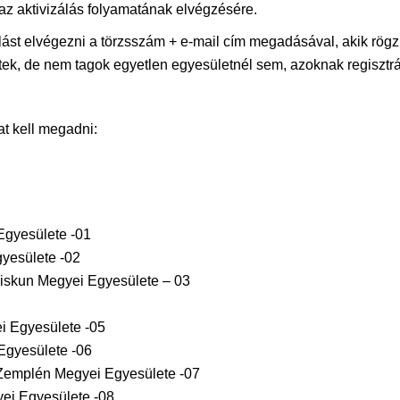
az aktivizálás folyamatának elvégzésére.
zálást elvégezni a törzsszám + e-mail cím megadásával, akik 
ültek, de nem tagok egyetlen egyesületnél sem, azoknak regiszt
at kell megadni:
 Egyesülete -01
yesülete -02
iskun Megyei Egyesülete – 03
i Egyesülete -05
Egyesülete -06
Zemplén Megyei Egyesülete -07
ei Egyesülete -08