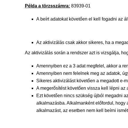
Példa a törzsszámra:
83939-01
A beírt adatokat követően el kell fogadni az ál
Az aktivizálás csak akkor sikeres, ha a megad
Az aktivizálás során a rendszer azt is vizsgálja, h
Amennyiben ez a 3 adat megfelel, akkor a rend
Amennyiben nem felelnek meg az adatok, úgy 
Sikeres aktivizálást követően a megadott e-mai
A megerősítést követően vissza kell lépni az
Ezt követően nincs szükség újból megadni az
alkalmazásba. Alkalmanként előfordul, hogy
alkalmazást, az esetben nem kell beírni ismé