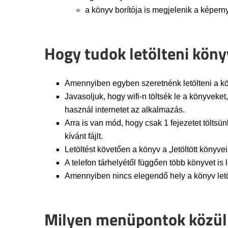
a könyv borítója is megjelenik a képern
Hogy tudok letölteni köny
Amennyiben egyben szeretnénk letölteni a köny
Javasoljuk, hogy wifi-n töltsék le a könyveke
használ internetet az alkalmazás.
Arra is van mód, hogy csak 1 fejezetet töltsünk
kívánt fájlt.
Letöltést követően a könyv a „letöltött könyve
A telefon tárhelyétől függően több könyvet is l
Amennyiben nincs elegendő hely a könyv letöl
Milyen menüpontok közül