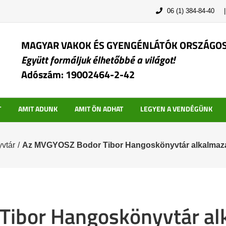
06 (1) 384-84-40
MAGYAR VAKOK ÉS GYENGÉNLÁTÓK ORSZÁGO
Együtt formáljuk élhetőbbé a világot!
Adószám: 19002464-2-42
T
AMIT ADUNK
AMIT ÖN ADHAT
LEGYEN A VENDÉGÜNK
vtár
/
Az MVGYOSZ Bodor Tibor Hangoskönyvtár alkalmazás
Tibor Hangoskönyvtár al