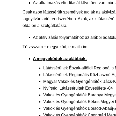
Az alkalmazás elindítását követően van mód 
Csak azon látássérült személyek tudják az aktivi
tagnyilvántartó rendszerében. Azok, akik látássér
oldalon a szolgáltatásra.
Az aktivizálás folyamatához az alábbi adatok
Törzsszám + megyekód, e-mail cím.
A megyekódok az alábbiak:
Látássérültek Észak-alföldi Regionális
Látássérültek Regionális Közhasznú Eg
Magyar Vakok és Gyengénlátók Bács-K
Nyírségi Látássérültek Egyesülete -04
Vakok és Gyengénlátók Baranya Megye
Vakok és Gyengénlátók Békés Megyei 
Vakok és Gyengénlátók Borsod-Abaúj-
Vakok és Gyengénlátók Csongrád Megy