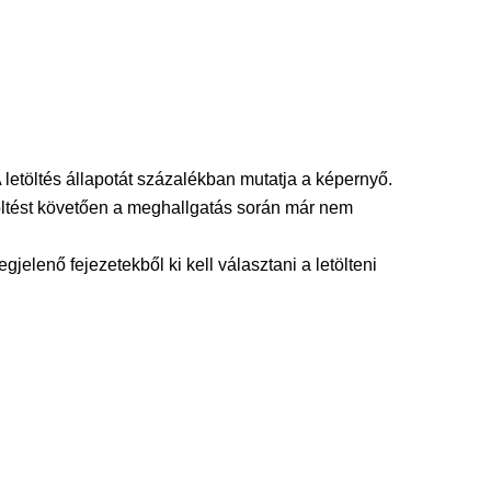
 letöltés állapotát százalékban mutatja a képernyő.
etöltést követően a meghallgatás során már nem
gjelenő fejezetekből ki kell választani a letölteni