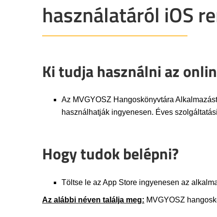
használatáról iOS r
Ki tudja használni az onl
Az MVGYOSZ Hangoskönyvtára Alkalmazásta M
használhatják ingyenesen. Éves szolgáltatási 
Hogy tudok belépni?
Töltse le az App Store ingyenesen az alkalma
Az alábbi néven találja meg:
MVGYOSZ hangoskö