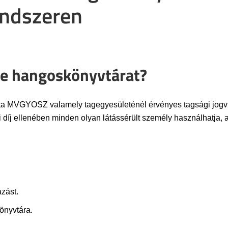
endszeren
ine hangoskönyvtárat?
VGYOSZ valamely tagegyesületénél érvényes tagsági jogvisz
díj ellenében minden olyan látássérült személy használhatja, aki
zást.
nyvtára.