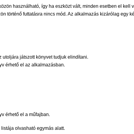
zön használható, így ha eszközt vált, minden esetben el kell vé
n történő futtatásra nincs mód. Az alkalmazás kizárólag egy k
utoljára játszott könyvet tudjuk elindítani.
yv érhető el az alkalmazásban.
yv érhető el a műfajban.
listája olvasható egymás alatt.