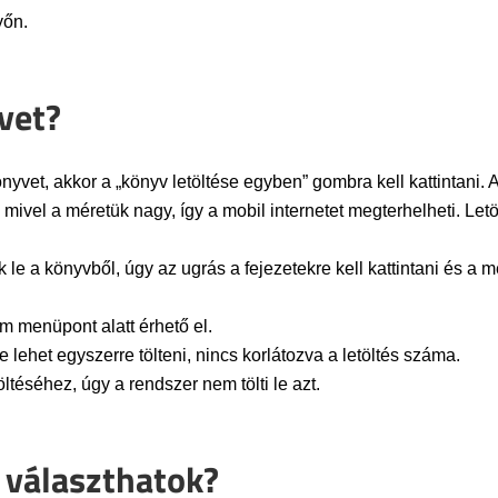
yőn.
vet?
vet, akkor a „könyv letöltése egyben” gombra kell kattintani. A
t, mivel a méretük nagy, így a mobil internetet megterhelheti. L
 le a könyvből, úgy az ugrás a fejezetekre kell kattintani és a me
im menüpont alatt érhető el.
e lehet egyszerre tölteni, nincs korlátozva a letöltés száma.
téséhez, úgy a rendszer nem tölti le azt.
 választhatok?