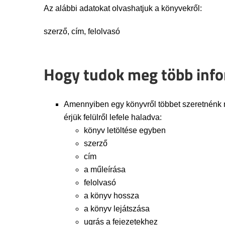
Az alábbi adatokat olvashatjuk a könyvekről:
szerző, cím, felolvasó
Hogy tudok meg több info
Amennyiben egy könyvről többet szeretnénk meg
érjük felülről lefele haladva:
könyv letöltése egyben
szerző
cím
a műleírása
felolvasó
a könyv hossza
a könyv lejátszása
ugrás a fejezetekhez