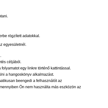
tani.
rbe rögzített adatokkal.
az egyesületnél.
.
tés céljából.
folyamatot egy linkre történő kattintással.
nálni a hangoskönyv alkalmazást.
matikusan beengedi a felhasználót az
s. Amennyiben Ön nem használta más eszközön az