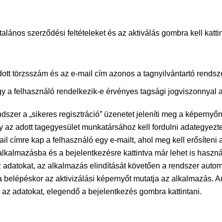
talános szerződési feltételeket és az aktiválás gombra kell kattin
ott törzsszám és az e-mail cím azonos a tagnyilvántartó rendsze
ogy a felhasználó rendelkezik-e érvényes tagsági jogviszonnyal 
szer a „sikeres regisztráció” üzenetet jeleníti meg a képernyőn
az adott tagegyesület munkatársához kell fordulni adategyezte
l címre kap a felhasználó egy e-mailt, ahol meg kell erősíteni a 
 alkalmazásba és a bejelentkezésre kattintva már lehet is hasz
 adatokat, az alkalmazás elindítását követően a rendszer auto
 a belépéskor az aktivizálási képernyőt mutatja az alkalmazá
t az adatokat, elegendő a bejelentkezés gombra kattintani.