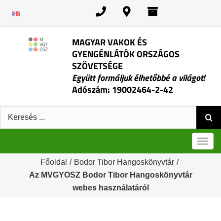
Kihagyás
MAGYAR VAKOK ÉS
GYENGÉNLÁTÓK ORSZÁGOS
SZÖVETSÉGE
Együtt formáljuk élhetőbbé a világot!
Adószám: 19002464-2-42
Keresés:
Men
Főoldal
/
Bodor Tibor Hangoskönyvtár
/
Az MVGYOSZ Bodor Tibor Hangoskönyvtár
webes használatáról