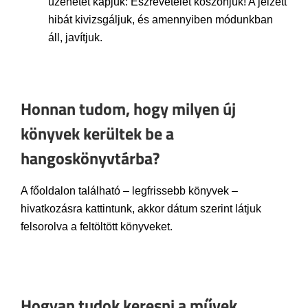
üzenetet kapjuk: Észrevételét köszönjük! A jelzett
hibát kivizsgáljuk, és amennyiben módunkban
áll, javítjuk.
Honnan tudom, hogy milyen új
könyvek kerültek be a
hangoskönyvtárba?
A főoldalon található – legfrissebb könyvek –
hivatkozásra kattintunk, akkor dátum szerint látjuk
felsorolva a feltöltött könyveket.
Hogyan tudok keresni a művek