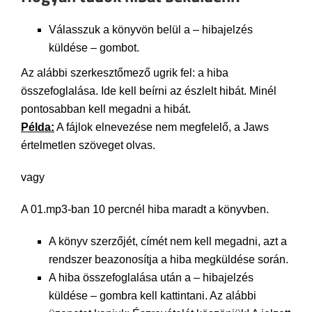
Válasszuk a könyvön belül a – hibajelzés
küldése – gombot.
Az alábbi szerkesztőmező ugrik fel: a hiba
összefoglalása. Ide kell beírni az észlelt hibát. Minél
pontosabban kell megadni a hibát.
Példa:
A fájlok elnevezése nem megfelelő, a Jaws
értelmetlen szöveget olvas.
vagy
A 01.mp3-ban 10 percnél hiba maradt a könyvben.
A könyv szerzőjét, címét nem kell megadni, azt a
rendszer beazonosítja a hiba megküldése során.
A hiba összefoglalása után a – hibajelzés
küldése – gombra kell kattintani. Az alábbi