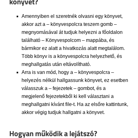
könyvet?
Amennyiben el szeretnék olvasni egy könyvet,
akkor azt a – könyvespolcra teszem gomb –
megnyomásával át tudjuk helyezni a főoldalon
található – Könyvespolcom – mappába, és
bármikor ez alatt a hivatkozás alatt megtalálom.
Több könyv is a könyvespolcra helyezhető, és
meghallgatás után eltávolítható.
Arra is van mód, hogy a – könyvespolcra –
helyezés nélkül hallgassunk könyvet, ez esetben
válasszuk a – fejezetek – gombot, és a
megjelenő fejezetekből ki kell választani a
meghallgatni kívánt file-t. Ha az elsőre kattintunk,
akkor végig tudjuk hallgatni a könyvet.
Hogyan működik a lejátszó?