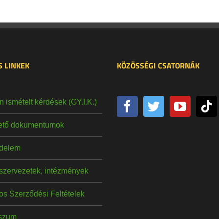
 LINKEK
KÖZÖSSÉGI CSATORNÁK
 ismételt kérdések (GY.I.K.)
hető dokumentumok
delem
szervezetek, intézmények
os Szerződési Feltételek
szum