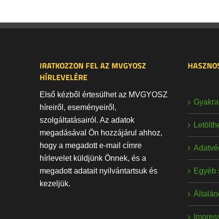
IRATKOZZON FEL AZ MVGYOSZ
HASZNOS
HÍRLEVELÉRE
Első kézből értesülhet az MVGYOSZ
Gyakran
híreiről, eseményeiről,
szolgáltatásairól. Az adatok
Letölt
megadásával Ön hozzájárul ahhoz,
hogy a megadott e-mail címre
Adatvé
hírlevelet küldjünk Önnek, és a
Egyéb 
megadott adatait nyilvántartsuk és
kezeljük.
Általán
Impres