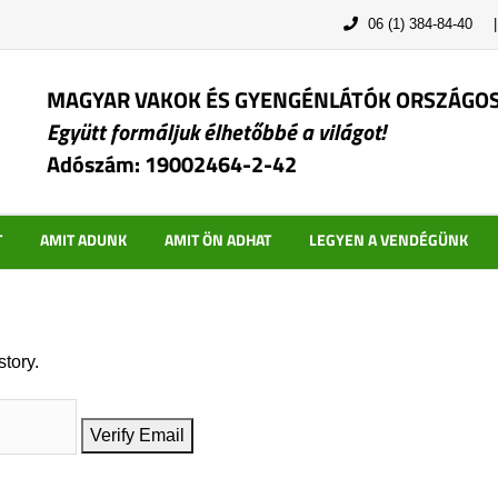
06 (1) 384-84-40
MAGYAR VAKOK ÉS GYENGÉNLÁTÓK ORSZÁGO
Együtt formáljuk élhetőbbé a világot!
Adószám: 19002464-2-42
T
AMIT ADUNK
AMIT ÖN ADHAT
LEGYEN A VENDÉGÜNK
story.