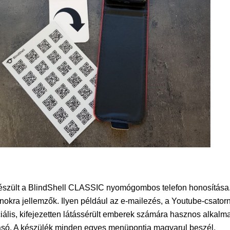
lt a BlindShell CLASSIC nyomógombos telefon honosítása. A 
onokra jellemzők. Ilyen például az e-mailezés, a Youtube-csatorn
ális, kifejezetten látássérült emberek számára hasznos alkalmaz
asó. A készülék minden egyes menüpontja magyarul beszél.