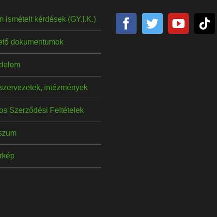
 ismételt kérdések (GY.I.K.)
hető dokumentumok
delem
szervezetek, intézmények
os Szerződési Feltételek
szum
érkép