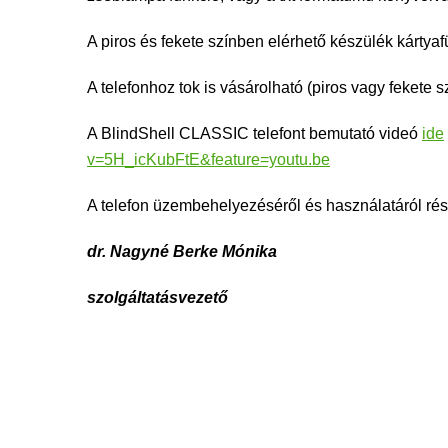
A piros és fekete színben elérhető készülék kártyafü
A telefonhoz tok is vásárolható (piros vagy fekete s
A BlindShell CLASSIC telefont bemutató videó
ide
v=5H_icKubFtE&feature=youtu.be
A telefon üzembehelyezéséről és használatáról rész
dr. Nagyné Berke Mónika
szolgáltatásvezető