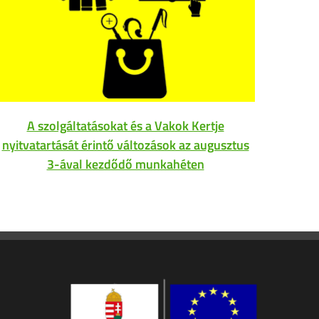
A szolgáltatásokat és a Vakok Kertje
Az
nyitvatartását érintő változások az augusztus
3-ával kezdődő munkahéten