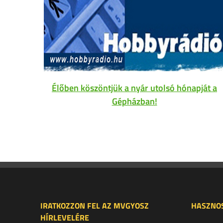
Élőben köszöntjük a nyár utolsó hónapját a
Gépházban!
IRATKOZZON FEL AZ MVGYOSZ
HASZNOS
HÍRLEVELÉRE