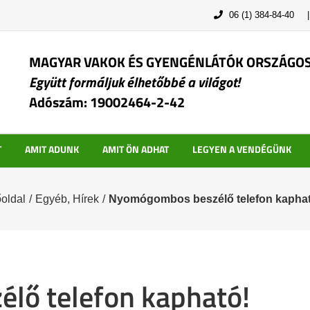
06 (1) 384-84-40
MAGYAR VAKOK ÉS GYENGÉNLÁTÓK ORSZÁGO
Együtt formáljuk élhetőbbé a világot!
Adószám: 19002464-2-42
T
AMIT ADUNK
AMIT ÖN ADHAT
LEGYEN A VENDÉGÜNK
oldal
/
Egyéb
,
Hírek
/
Nyomógombos beszélő telefon kaphat
ő telefon kapható!