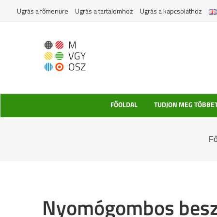
Kihagyás
Ugrás a főmenüre
Ugrás a tartalomhoz
Ugrás a kapcsolathoz
FŐOLDAL
TUDJON MEG TÖBBE
Fő
Nyomógombos beszél