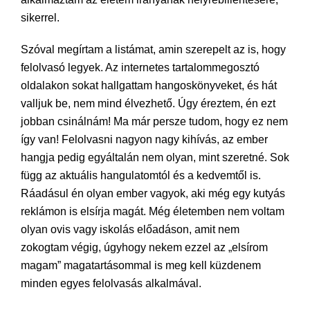
sikerrel.
Szóval megírtam a listámat, amin szerepelt az is, hogy
felolvasó legyek. Az internetes tartalommegosztó
oldalakon sokat hallgattam hangoskönyveket, és hát
valljuk be, nem mind élvezhető. Úgy éreztem, én ezt
jobban csinálnám! Ma már persze tudom, hogy ez nem
így van! Felolvasni nagyon nagy kihívás, az ember
hangja pedig egyáltalán nem olyan, mint szeretné. Sok
függ az aktuális hangulatomtól és a kedvemtől is.
Ráadásul én olyan ember vagyok, aki még egy kutyás
reklámon is elsírja magát. Még életemben nem voltam
olyan ovis vagy iskolás előadáson, amit nem
zokogtam végig, úgyhogy nekem ezzel az „elsírom
magam” magatartásommal is meg kell küzdenem
minden egyes felolvasás alkalmával.