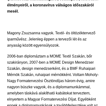
élményeiről, a koronavírus válságos időszakáról
mesél.
Magony Zsuzsanna vagyok. Textil- és öltözéktervező
iparművész. Jelenleg éppen a tervezői lét és az
anyaság között egyensúlyozok.
2006-ban diplomáztam a MOME Textil Szakán, bőr
szakirányon, 2007-ben a MOME Design Menedzser
Szakán, design menedzserként, és a BMF Ruhaipari
Mérnök Szakán, ruhaipari mérnökként. Voltam Moholy-
Nagy Formatervezési Ösztöndíjas három évig, amire
nagyon büszke vagyok, és a diplomamunkámmal,
amelyben táskává alakítható kabátokat terveztem,
elnyertem a Magyar Formatervezési Díjat. Egyébként
ennek a diplomamunkának a továbbfejlesztése volt az