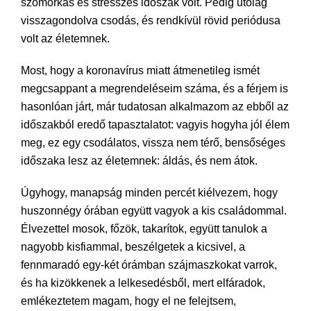
szomorkás és stresszes időszak volt. Pedig utólag
visszagondolva csodás, és rendkívül rövid periódusa
volt az életemnek.
Most, hogy a koronavírus miatt átmenetileg ismét
megcsappant a megrendeléseim száma, és a férjem is
hasonlóan járt, már tudatosan alkalmazom az ebből az
időszakból eredő tapasztalatot: vagyis hogyha jól élem
meg, ez egy csodálatos, vissza nem térő, bensőséges
időszaka lesz az életemnek: áldás, és nem átok.
Úgyhogy, manapság minden percét kiélvezem, hogy
huszonnégy órában együtt vagyok a kis családommal.
Élvezettel mosok, főzök, takarítok, együtt tanulok a
nagyobb kisfiammal, beszélgetek a kicsivel, a
fennmaradó egy-két órámban szájmaszkokat varrok,
és ha kizökkenek a lelkesedésből, mert elfáradok,
emlékeztetem magam, hogy el ne felejtsem,