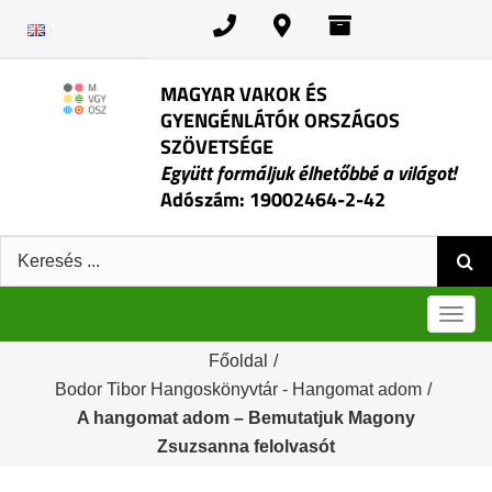
Kihagyás
MAGYAR VAKOK ÉS
GYENGÉNLÁTÓK ORSZÁGOS
SZÖVETSÉGE
Együtt formáljuk élhetőbbé a világot!
Adószám: 19002464-2-42
Keresés:
Men
Főoldal
/
Bodor Tibor Hangoskönyvtár - Hangomat adom
/
A hangomat adom – Bemutatjuk Magony
Zsuzsanna felolvasót