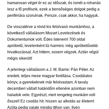
hamarosan véget ér ez az időszak, és ismét a rohanás
lesz a fő profilunk, ezek a bensőséges dolgok pedig a
perifériára szorulnak. Persze, csak akkor, ha hagyjuk.
De visszatérve a rövid kis felolvasó munkámhoz, a
következő vállalásom Mozart Levelezések és
Dokumentumok volt. Édes Istenem! 700 oldal
apróbetű, levelenként tíz-harminc még apróbetűsebb
hivatkozással. Azt hittem, sosem végzek. Aztán végül
mégis sikerült!
A jelenlegi vállalásom a J. M. Barrie: Pán Péter. Az
eredeti, teljes mese magyar fordítása. Csodálatos
könyv, a gyerekeknek már felolvastam. A tavaly
decemberi vállalt határidőm ellenére azonban nem
haladok vele. Egyrészt, mert rengeteg munkám volt
ősszel! Ez csodás hír, hiszen az alkotás az életem!
Azóta pedig valaki mindig itthon van. Ilyen