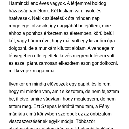
Harminckilenc éves vagyok. A férjemmel boldog
házasságban élünk. Két kisfiam van, nyolc és
hatévesek. Nekik születésük óta minden nap
rengeteget olvasok, így nagyjából belejöttem, mire
ahhoz a ponthoz érkeztem az életemben, körülbelül
két, vagy három éve, hogy már volt egy kis időm újra
dolgozni, de a munkám kifutott alólam. A vendégeim
lényegében elfelejtettek, kevés megrendelésem volt,
és ezzel párhuzamosan elkezdtem azon gondolkozni,
mit kezdjek magammal.
Ilyenkor én mindig előveszek egy papírt, és leírom,
hogy mi minden van, amit elkezdtem, de nem fejeztem
be, illetve, amire vágytam, hogy megtegyem, de nem
tettem meg. Ezt Szepes Máriától tanultam, a Fény
mágiája című könyvben szerepel: ez az önbizalom
visszaszerzésének egyik módja. Többször
alkalmaztam az életem irányának helyrebillentésére,