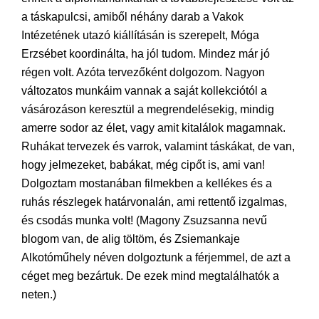
a táskapulcsi, amiből néhány darab a Vakok
Intézetének utazó kiállításán is szerepelt, Móga
Erzsébet koordinálta, ha jól tudom. Mindez már jó
régen volt. Azóta tervezőként dolgozom. Nagyon
változatos munkáim vannak a saját kollekciótól a
vásározáson keresztül a megrendelésekig, mindig
amerre sodor az élet, vagy amit kitalálok magamnak.
Ruhákat tervezek és varrok, valamint táskákat, de van,
hogy jelmezeket, babákat, még cipőt is, ami van!
Dolgoztam mostanában filmekben a kellékes és a
ruhás részlegek határvonalán, ami rettentő izgalmas,
és csodás munka volt! (Magony Zsuzsanna nevű
blogom van, de alig töltöm, és Zsiemankaje
Alkotóműhely néven dolgoztunk a férjemmel, de azt a
céget meg bezártuk. De ezek mind megtalálhatók a
neten.)