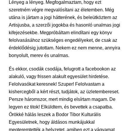
Lényeg a lényeg. Megfogalmaztam, hogy ezt
szeretném végre megvalósítani az életemben. Még
utána is jártam a jogi hátterének, és beleütköztem az
Artisjusba, a szerzői jogokba és hasonló unalmas jogi
kifejezésekbe. Megpróbáltam elindítani egy könyv
felolvasásához szükséges engedélyeket, de csak az
érdeklődésig jutottam. Nekem ez nem menne, annyira
bonyolult, merev és unalmas.
És ekkor, csodák csodája, felugrott a facebookon az
alakuló, vagy frissen alakult egyesület hirdetése.
Felolvasókat keresnek! Szuper! Felolvastam a
kishercegből a kért részt, tudjátok, az üzletembereset.
Persze háromszor, mert mindig elsírtam magam. De
legyen ez titok! Elküldtem, és bevettek a csapatba.
Örökké hálás leszek a Bodor Tibor Kulturális
Egyesületnek, hogy áldásos munkájukkal
megteremtették a helyzetet, amiben ezt a vágyamat