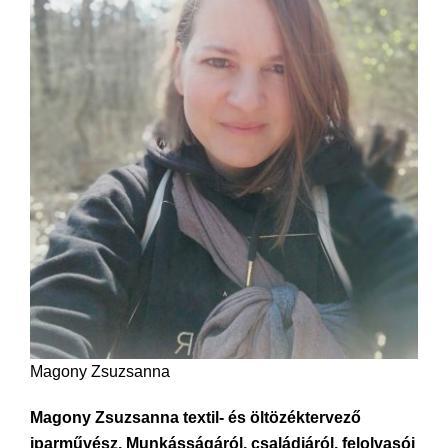
Magony Zsuzsanna
Magony Zsuzsanna textil- és öltözéktervező
iparművész. Munkásságáról, családjáról, felolvasói