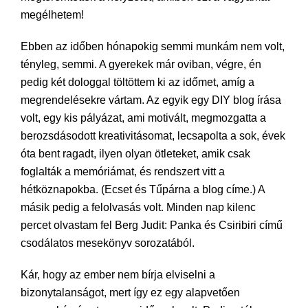
megélhetem!
Ebben az időben hónapokig semmi munkám nem volt,
tényleg, semmi. A gyerekek már oviban, végre, én
pedig két dologgal töltöttem ki az időmet, amíg a
megrendelésekre vártam. Az egyik egy DIY blog írása
volt, egy kis pályázat, ami motivált, megmozgatta a
berozsdásodott kreativitásomat, lecsapolta a sok, évek
óta bent ragadt, ilyen olyan ötleteket, amik csak
foglalták a memóriámat, és rendszert vitt a
hétköznapokba. (Ecset és Tűpárna a blog címe.) A
másik pedig a felolvasás volt. Minden nap kilenc
percet olvastam fel Berg Judit: Panka és Csiribiri című
csodálatos mesekönyv sorozatából.
Kár, hogy az ember nem bírja elviselni a
bizonytalanságot, mert így ez egy alapvetően