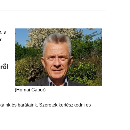
, s
en
ről
(Hornai Gábor)
ink és barátaink. Szeretek kertészkedni és