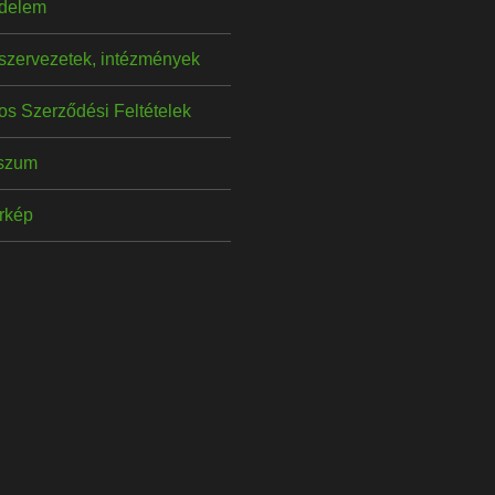
delem
szervezetek, intézmények
os Szerződési Feltételek
szum
érkép