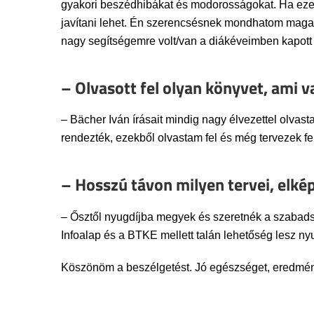
gyakori beszédhibákat és modorosságokat. Ha eze
javítani lehet. Én szerencsésnek mondhatom maga
nagy segítségemre volt/van a diákéveimben kapott K
– Olvasott fel olyan könyvet, ami v
– Bächer Iván írásait mindig nagy élvezettel olvasta
rendezték, ezekből olvastam fel és még tervezek fe
– Hosszú távon milyen tervei, elké
– Ősztől nyugdíjba megyek és szeretnék a szabadság
Infoalap és a BTKE mellett talán lehetőség lesz nyu
Köszönöm a beszélgetést. Jó egészséget, eredmén