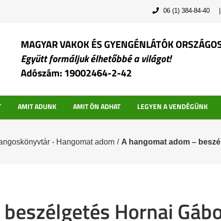
06 (1) 384-84-40
MAGYAR VAKOK ÉS GYENGÉNLÁTÓK ORSZÁGO
Együtt formáljuk élhetőbbé a világot!
Adószám: 19002464-2-42
T
AMIT ADUNK
AMIT ÖN ADHAT
LEGYEN A VENDÉGÜNK
Hangoskönyvtár - Hangomat adom
/
A hangomat adom – beszél
beszélgetés Hornai Gábo