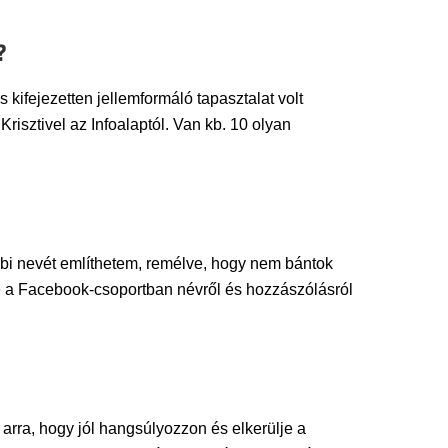
?
ifejezetten jellemformáló tapasztalat volt
sztivel az Infoalaptól. Van kb. 10 olyan
bi nevét említhetem, remélve, hogy nem bántok
 de a Facebook-csoportban névről és hozzászólásról
 arra, hogy jól hangsúlyozzon és elkerülje a