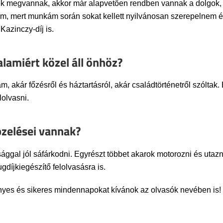
k megvannak, akkor már alapvetően rendben vannak a dolgok, a
m, mert munkám során sokat kellett nyilvánosan szerepelnem é
azinczy-díj is.
alamiért közel áll önhöz?
m, akár főzésről és háztartásról, akár családtörténetről szóltak
lolvasni.
pzelései vannak?
gal jól sáfárkodni. Egyrészt többet akarok motorozni és utazni,
gdíjkiegészítő felolvasásra is.
yes és sikeres mindennapokat kívánok az olvasók nevében is!