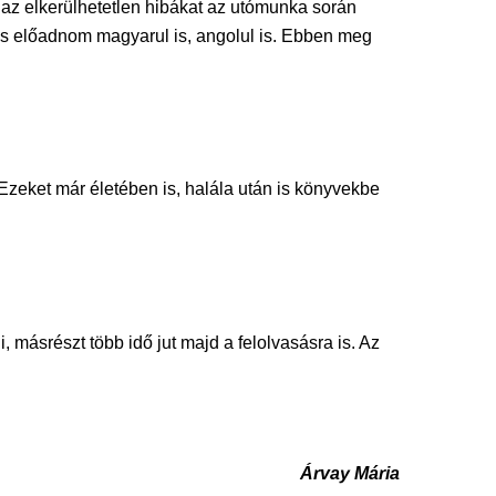
z elkerülhetetlen hibákat az utómunka során
s előadnom magyarul is, angolul is. Ebben meg
. Ezeket már életében is, halála után is könyvekbe
 másrészt több idő jut majd a felolvasásra is. Az
Árvay Mária