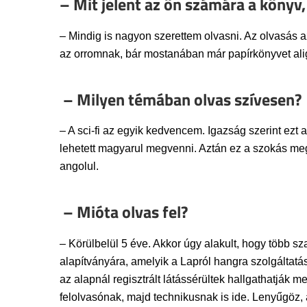
– Mit jelent az ön számára a könyv,
– Mindig is nagyon szerettem olvasni. Az olvasás a
az orromnak, bár mostanában már papírkönyvet alig
– Milyen témában olvas szívesen?
– A sci-fi az egyik kedvencem. Igazság szerint ezt
lehetett magyarul megvenni. Aztán ez a szokás megm
angolul.
– Mióta olvas fel?
– Körülbelül 5 éve. Akkor úgy alakult, hogy több 
alapítványára, amelyik a Lapról hangra szolgáltatás
az alapnál regisztrált látássérültek hallgathatják
felolvasónak, majd technikusnak is ide. Lenyűgöz,