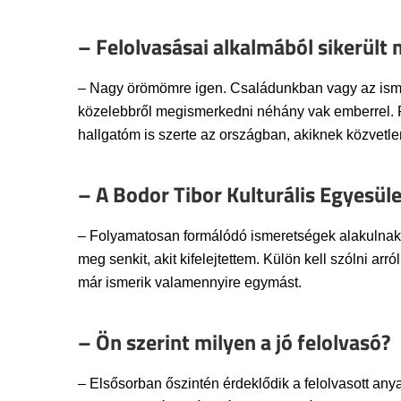
– Felolvasásai alkalmából sikerült 
– Nagy örömömre igen. Családunkban vagy az ismere
közelebbről megismerkedni néhány vak emberrel. Re
hallgatóm is szerte az országban, akiknek közvetl
– A Bodor Tibor Kulturális Egyesül
– Folyamatosan formálódó ismeretségek alakulnak.
meg senkit, akit kifelejtettem. Külön kell szólni 
már ismerik valamennyire egymást.
– Ön szerint milyen a jó felolvasó?
– Elsősorban őszintén érdeklődik a felolvasott anya