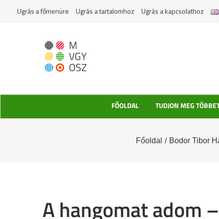
Kihagyás
Ugrás a főmenüre
Ugrás a tartalomhoz
Ugrás a kapcsolathoz
FŐOLDAL
TUDJON MEG TÖBBE
Főoldal
/
Bodor Tibor 
A hangomat adom – 