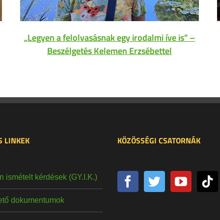
„Legyen a felolvasásnak egy irodalmi íve is” –
Beszélgetés Kelemen Erzsébettel
 LINKEK
KÖZÖSSÉGI CSATORNÁK
 ismételt kérdések (GY.I.K.)
hető dokumentumok