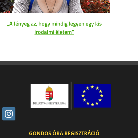
„A lényeg az, hogy mindig legyen egy kis
I
irodalmi életem”
GONDOS ÓRA REGISZTRÁCIÓ