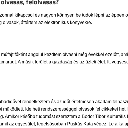
 olvasás, felolvasás?
zonnal kikapcsol és nagyon könnyen be tudok lépni az éppen olv
 olvasok, áttértem az elektronikus könyvekre.
 a műfajt főként angolul kezdtem olvasni még évekkel ezelőtt, a
aradt. A másik terület a gazdaság és az üzleti élet. Itt vegyes
szabadidővel rendelkeztem és az időt értelmesen akartam felha
t működteti. Ide heti rendszerességgel olvasok fel cikkeket heti
 meg. Amikor később tudomást szereztem a Bodor Tibor Kulturáli
 amit az egyesület, legelsősorban Puskás Kata végez. Le a kala