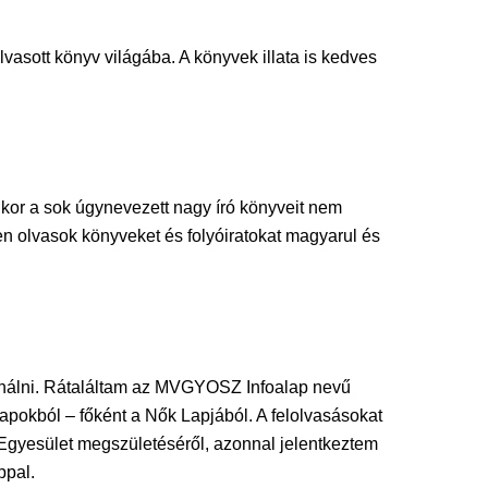
asott könyv világába. A könyvek illata is kedves
mikor a sok úgynevezett nagy író könyveit nem
en olvasok könyveket és folyóiratokat magyarul és
sználni. Rátaláltam az MVGYOSZ Infoalap nevű
lapokból – főként a Nők Lapjából. A felolvasásokat
s Egyesület megszületéséről, azonnal jelentkeztem
ppal.