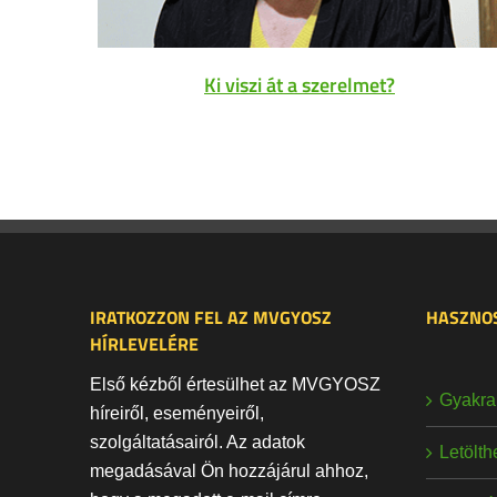
Ki viszi át a szerelmet?
IRATKOZZON FEL AZ MVGYOSZ
HASZNOS
HÍRLEVELÉRE
Első kézből értesülhet az MVGYOSZ
Gyakran
híreiről, eseményeiről,
szolgáltatásairól. Az adatok
Letölt
megadásával Ön hozzájárul ahhoz,