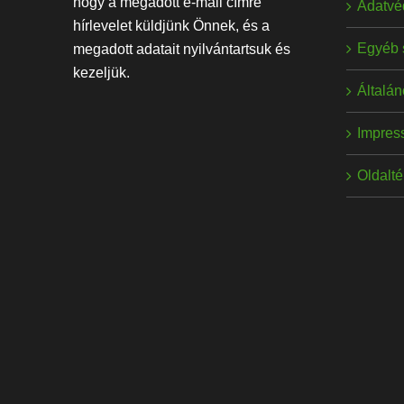
hogy a megadott e-mail címre
Adatvé
hírlevelet küldjünk Önnek, és a
Egyéb 
megadott adatait nyilvántartsuk és
kezeljük.
Általán
Impres
Oldalt