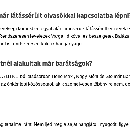
már látássérült olvasókkal kapcsolatba lépni
tségi körünkben egyáltalán nincsenek látássérült emberek és k
ndszeresen levelezek Varga Ildikóval és beszélgetek Balázs Kri
enül is rendszeresen küldök hanganyagot.
etnél alakultak már barátságok?
 A BTKE-ből elsősorban Helle Maxi, Nagy Móni és Stolmár Bar
arról az önkéntesi közösségről, akik személyesen többnyire nem,
g tartalma iránt. Nem ijed meg a saját hangjától, nyugodt, figyel