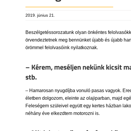
2019. június 21.
Beszélgetéssorozatunk olyan önkéntes felolvasókka
örvendeztetnek meg bennünket újabb és újabb hang
örömmel felolvasóink nyilatkoznak.
– Kérem, meséljen nekünk kicsit mag
stb.
– Hamarosan nyugdíjba vonuló pasas vagyok. Ered
életben dolgozom, eleinte az olajiparban, majd eg
Feleségem szüleivel együtt egy kertes házban lak
néhány éve elkezdtem motorozni is.