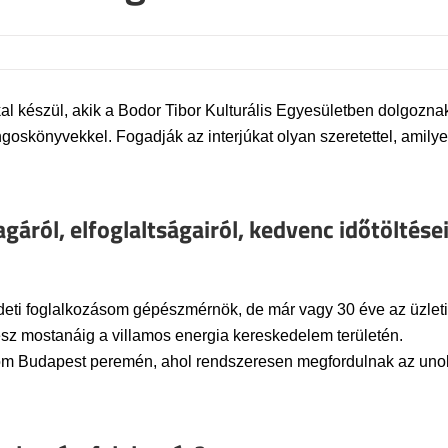
l készül, akik a Bodor Tibor Kulturális Egyesületben dolgoznak
oskönyvekkel. Fogadják az interjúkat olyan szeretettel, amily
áról, elfoglaltságairól, kedvenc időtöltései
eti foglalkozásom gépészmérnök, de már vagy 30 éve az üzleti
ész mostanáig a villamos energia kereskedelem területén.
om Budapest peremén, ahol rendszeresen megfordulnak az unoká