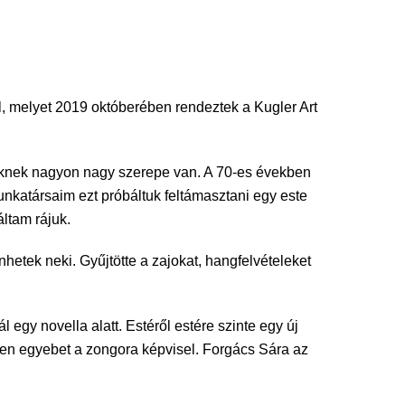
, melyet 2019 októberében rendeztek a Kugler Art
teknek nagyon nagy szerepe van. A 70-es években
nkatársaim ezt próbáltuk feltámasztani egy este
ltam rájuk.
etek neki. Gyűjtötte a zajokat, hangfelvételeket
gy novella alatt. Estéről estére szinte egy új
den egyebet a zongora képvisel. Forgács Sára az