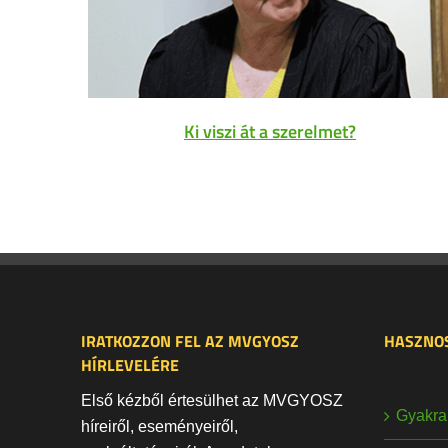
Ki viszi át a szerelmet?
IRATKOZZON FEL AZ MVGYOSZ
HASZNOS
HÍRLEVELÉRE
Első kézből értesülhet az MVGYOSZ
Gyakran
híreiről, eseményeiről,