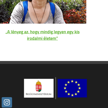
„A lényeg az, hogy mindig legyen egy kis
I
irodalmi életem”