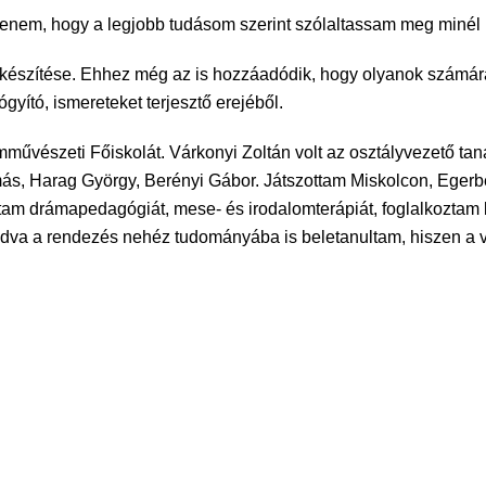
mtenem, hogy a legjobb tudásom szerint szólaltassam meg miné
 készítése. Ehhez még az is hozzáadódik, hogy olyanok számár
gyító, ismereteket terjesztő erejéből.
művészeti Főiskolát. Várkonyi Zoltán volt az osztályvezető ta
s, Harag György, Berényi Gábor. Játszottam Miskolcon, Eger
am drámapedagógiát, mese- és irodalomterápiát, foglalkoztam ki
dva a rendezés nehéz tudományába is beletanultam, hiszen a 