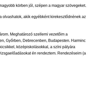
l nagyobb körben jól, szépen a magyar szövegeket.
a olvashatok, akik egyébként kirekesztődnének az
nárom. Meghatározó szellemi vezetőim a
ben, Győrben, Debrecenben, Budapesten. Harminc
csikkel, középiskolásokkal, a színi pályára
vizsgaelőadásokat én rendeztem. Rendezéseim (a