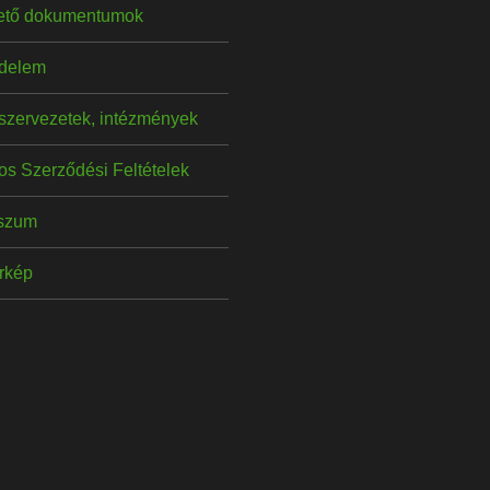
hető dokumentumok
delem
szervezetek, intézmények
os Szerződési Feltételek
szum
érkép