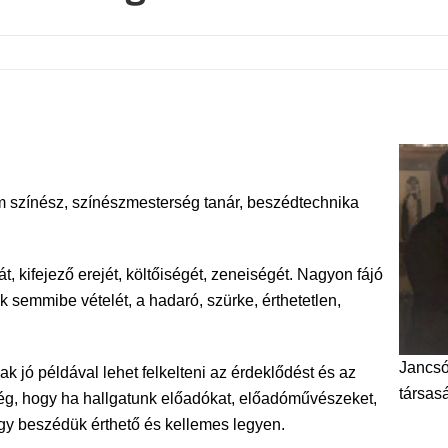
m színész, színészmesterség tanár, beszédtechnika
 kifejező erejét, költőiségét, zeneiségét. Nagyon fájó
ek semmibe vételét, a hadaró, szürke, érthetetlen,
Jancsó
k jó példával lehet felkelteni az érdeklődést és az
társas
g, hogy ha hallgatunk előadókat, előadóművészeket,
ogy beszédük érthető és kellemes legyen.