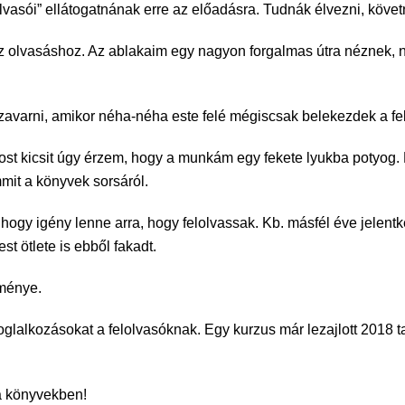
sói” ellátogatnának erre az előadásra. Tudnák élvezni, követni
z olvasáshoz. Az ablakaim egy nagyon forgalmas útra néznek,
avarni, amikor néha-néha este felé mégiscsak belekezdek a fe
. Most kicsit úgy érzem, hogy a munkám egy fekete lyukba poty
mit a könyvek sorsáról.
hogy igény lenne arra, hogy felolvassak. Kb. másfél éve jelent
 ötlete is ebből fakadt.
eménye.
foglalkozásokat a felolvasóknak. Egy kurzus már lezajlott 2018 
a könyvekben!