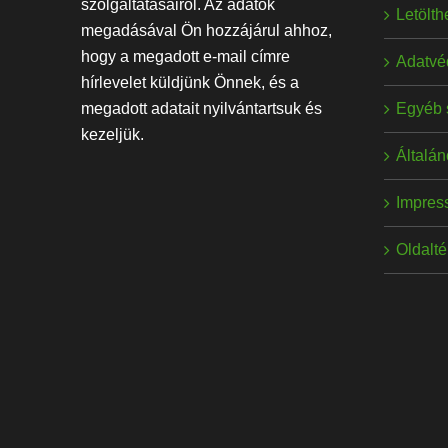
szolgáltatásairól. Az adatok
Letölt
megadásával Ön hozzájárul ahhoz,
hogy a megadott e-mail címre
Adatvé
hírlevelet küldjünk Önnek, és a
Egyéb 
megadott adatait nyilvántartsuk és
kezeljük.
Általán
Impres
Oldalt