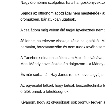
Nagy örömömre szolgálna, ha a hangoskönyvek „olva
Sajnos az otthonom adottságai nem megfelelőek a
örömükben, bánatukban ugatnak.
A családom még velem élő tagjai igyekeznek nem z
Jó lenne, ha érkezne visszajelzés a hallgatóktól
barátaim, hozzátartozóim és nem tudok tovább sem
A Facebook oldalon találkoztam Maxi felhívásával, 
Most Mándy novelláskötetén dolgozom – a Mándy-est
És már sorban áll Háy János remek novella gyűjt
Az egyesület felkért, hogy tartsak beszédtechnika 
örülök ennek a lehetőségnek.
Kívánom, hogy az olvasóknak sok örömük legyen 