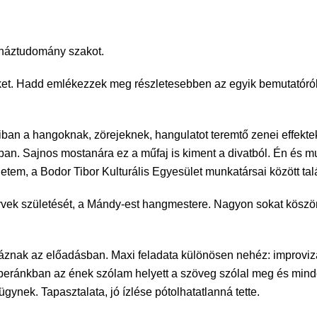
háztudomány szakot.
eket. Hadd emlékezzek meg részletesebben az egyik bemutatóról
áiban a hangoknak, zörejeknek, hangulatot teremtő zenei effek
an. Sajnos mostanára ez a műfaj is kiment a divatból. Én és mu
tem, a Bodor Tibor Kulturális Egyesület munkatársai között talá
vek születését, a Mándy-est hangmestere. Nagyon sokat köszönh
nak az előadásban. Maxi feladata különösen nehéz: improvizál e
 operánkban az ének szólam helyett a szöveg szólal meg és min
ügynek. Tapasztalata, jó ízlése pótolhatatlanná tette.