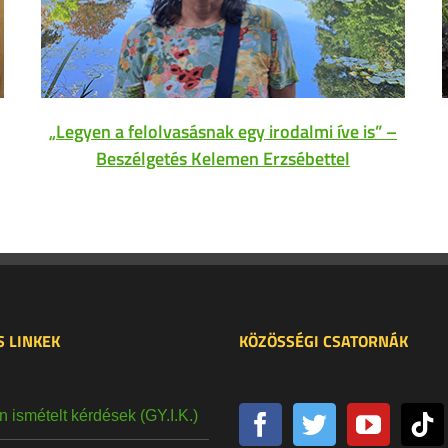
„Legyen a felolvasásnak egy irodalmi íve is” –
Beszélgetés Kelemen Erzsébettel
 LINKEK
KÖZÖSSÉGI CSATORNÁK
 ismételt kérdések (GY.I.K.)