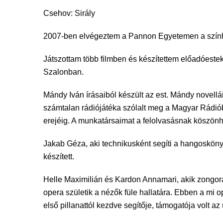
Csehov: Sirály
2007-ben elvégeztem a Pannon Egyetemen a szín
Játszottam több filmben és készítettem előadóest
Szalonban.
Mándy Iván írásaiból készült az est. Mándy novell
számtalan rádiójátéka szólalt meg a Magyar Rádiób
erejéig. A munkatársaimat a felolvasásnak köszönhe
Jakab Géza, aki technikusként segíti a hangosköny
készített.
Helle Maximilián és Kardon Annamari, akik zongoráz
opera születik a nézők füle hallatára. Ebben a mi
első pillanattól kezdve segítője, támogatója volt az 