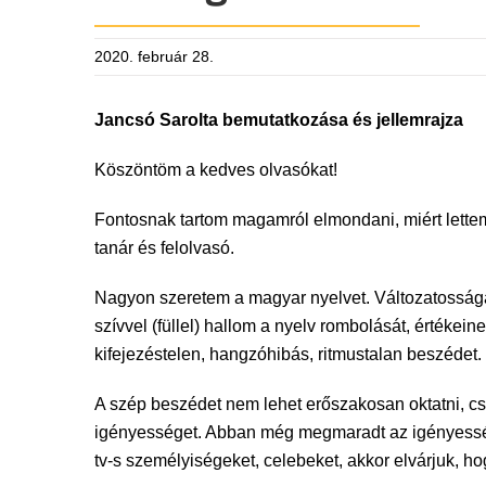
2020. február 28.
Jancsó Sarolta bemutatkozása és jellemrajza
Köszöntöm a kedves olvasókat!
Fontosnak tartom magamról elmondani, miért lette
tanár és felolvasó.
Nagyon szeretem a magyar nyelvet. Változatosságát,
szívvel (füllel) hallom a nyelv rombolását, értékein
kifejezéstelen, hangzóhibás, ritmustalan beszédet.
A szép beszédet nem lehet erőszakosan oktatni, csa
igényességet. Abban még megmaradt az igényessé
tv-s személyiségeket, celebeket, akkor elvárjuk, h