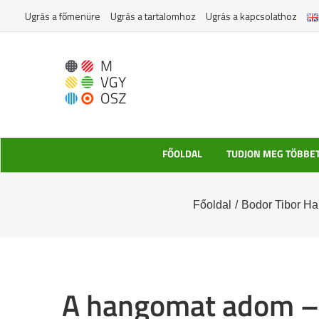
Kihagyás
Ugrás a főmenüre
Ugrás a tartalomhoz
Ugrás a kapcsolathoz
FŐOLDAL
TUDJON MEG TÖBBE
Főoldal
/
Bodor Tibor H
A hangomat adom – 