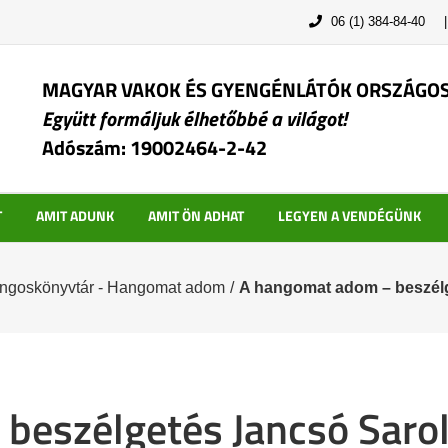
06 (1) 384-84-40
MAGYAR VAKOK ÉS GYENGÉNLÁTÓK ORSZÁGO
Együtt formáljuk élhetőbbé a világot!
Adószám: 19002464-2-42
T
AMIT ADUNK
AMIT ÖN ADHAT
LEGYEN A VENDÉGÜNK
angoskönyvtár - Hangomat adom
/
A hangomat adom – beszélg
beszélgetés Jancsó Sarol