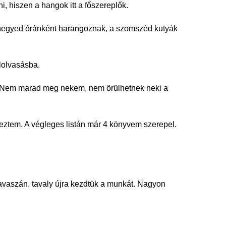
, hiszen a hangok itt a főszereplők.
 negyed óránként harangoznak, a szomszéd kutyák
lolvasásba.
og. Nem marad meg nekem, nem örülhetnek neki a
keztem. A végleges listán már 4 könyvem szerepel.
tavaszán, tavaly újra kezdtük a munkát. Nagyon