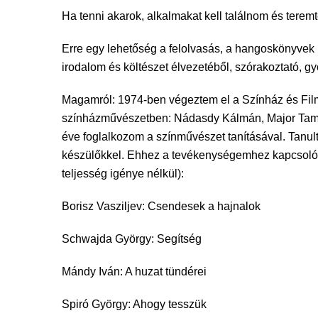
Ha tenni akarok, alkalmakat kell találnom és tere
Erre egy lehetőség a felolvasás, a hangoskönyvek
irodalom és költészet élvezetéből, szórakoztató, gyó
Magamról: 1974-ben végeztem el a Színház és Film
színházművészetben: Nádasdy Kálmán, Major Tamá
éve foglalkozom a színművészet tanításával. Tanult
készülőkkel. Ehhez a tevékenységemhez kapcsoló
teljesség igénye nélkül):
Borisz Vasziljev: Csendesek a hajnalok
Schwajda György: Segítség
Mándy Iván: A huzat tündérei
Spiró György: Ahogy tesszük