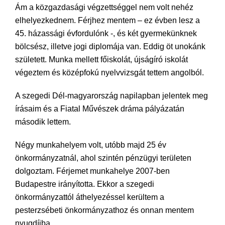
Ám a közgazdasági végzettséggel nem volt nehéz
elhelyezkednem. Férjhez mentem – ez évben lesz a
45. házassági évfordulónk -, és két gyermekünknek
bölcsész, illetve jogi diplomája van. Eddig öt unokánk
született. Munka mellett főiskolát, újságíró iskolát
végeztem és középfokú nyelvvizsgát tettem angolból.
A szegedi Dél-magyarország napilapban jelentek meg
írásaim és a Fiatal Művészek dráma pályázatán
második lettem.
Négy munkahelyem volt, utóbb majd 25 év
önkormányzatnál, ahol szintén pénzügyi területen
dolgoztam. Férjemet munkahelye 2007-ben
Budapestre irányította. Ekkor a szegedi
önkormányzattól áthelyezéssel kerültem a
pesterzsébeti önkormányzathoz és onnan mentem
nyugdíjba.