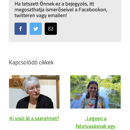
Ha tetszett Önnek ez a bejegyzés, itt
megoszthatja ismerőseivel a Facebookon,
twitteren vagy emailen!
Facebook
Twitter
Email:
Kapcsolódó cikkek
Ki viszi át a szerelmet?
„Legyen a
felolvasásnak egy