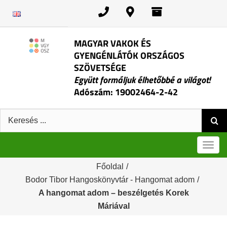
Kihagyás
MAGYAR VAKOK ÉS
GYENGÉNLÁTÓK ORSZÁGOS
SZÖVETSÉGE
Együtt formáljuk élhetőbbé a világot!
Adószám: 19002464-2-42
Keresés:
Men
Főoldal
/
Bodor Tibor Hangoskönyvtár - Hangomat adom
/
A hangomat adom – beszélgetés Korek
Máriával