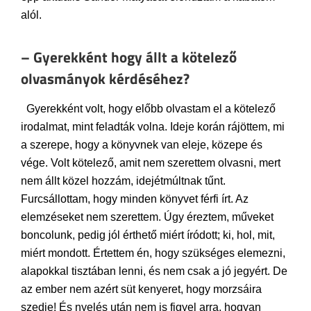
alól.
– Gyerekként hogy állt a kötelező
olvasmányok kérdéséhez?
Gyerekként volt, hogy előbb olvastam el a kötelező
irodalmat, mint feladták volna. Ideje korán rájöttem, mi
a szerepe, hogy a könyvnek van eleje, közepe és
vége. Volt kötelező, amit nem szerettem olvasni, mert
nem állt közel hozzám, idejétmúltnak tűnt.
Furcsállottam, hogy minden könyvet férfi írt. Az
elemzéseket nem szerettem. Úgy éreztem, műveket
boncolunk, pedig jól érthető miért íródott; ki, hol, mit,
miért mondott. Értettem én, hogy szükséges elemezni,
alapokkal tisztában lenni, és nem csak a jó jegyért. De
az ember nem azért süt kenyeret, hogy morzsáira
szedje! És nyelés után nem is figyel arra, hogyan