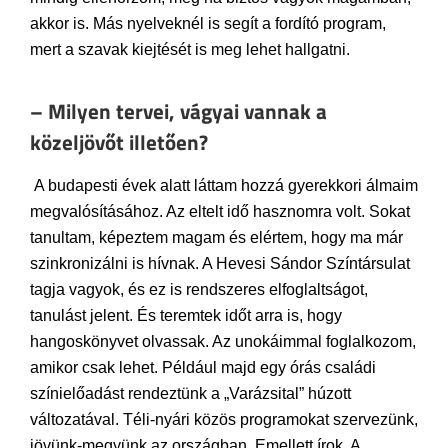
akkor is. Más nyelveknél is segít a fordító program,
mert a szavak kiejtését is meg lehet hallgatni.
– Milyen tervei, vágyai vannak a
közeljövőt illetően?
A budapesti évek alatt láttam hozzá gyerekkori álmaim
megvalósításához. Az eltelt idő hasznomra volt. Sokat
tanultam, képeztem magam és elértem, hogy ma már
szinkronizálni is hívnak. A Hevesi Sándor Színtársulat
tagja vagyok, és ez is rendszeres elfoglaltságot,
tanulást jelent. És teremtek időt arra is, hogy
hangoskönyvet olvassak. Az unokáimmal foglalkozom,
amikor csak lehet. Például majd egy órás családi
színielőadást rendeztünk a „Varázsital” húzott
változatával. Téli-nyári közös programokat szervezünk,
jövünk-megyünk az országban. Emellett írok. A