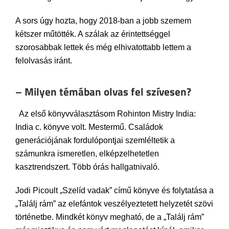
A sors úgy hozta, hogy 2018-ban a jobb szemem
kétszer műtötték. A szálak az érintettséggel
szorosabbak lettek és még elhivatottabb lettem a
felolvasás iránt.
– Milyen témában olvas fel szívesen?
Az első könyvválasztásom Rohinton Mistry India:
India c. könyve volt. Mestermű. Családok
generációjának fordulópontjai szemléltetik a
számunkra ismeretlen, elképzelhetetlen
kasztrendszert. Több órás hallgatnivaló.
Jodi Picoult „Szelíd vadak” című könyve és folytatása a
„Találj rám” az elefántok veszélyeztetett helyzetét szövi
történetbe. Mindkét könyv megható, de a „Találj rám”