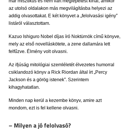
már misztikus és nem várt meglepetést kínál, amikor
az utolsó oldalakon más megvilágításba helyezi az
addig olvasottakat. E két könyvet a „felolvasási igény”
listáról választottam.
Kazuo Ishiguro Nobel díjas író Noktürnök című könyve,
mely az első novelláskötete, a zene dallamára lett
felfűzve. Élmény volt olvasni.
Az ifjúság mitológiai szemléletét élvezetes humorral
csiklandozó könyv a Rick Riordan által írt „Percy
Jackson és a görög istenek”. Szerintem
kihagyhatatlan.
Minden nap kerül a kezembe könyv, amire azt
mondom, ezt is fel kellene olvasni.
– Milyen a jó felolvasó?