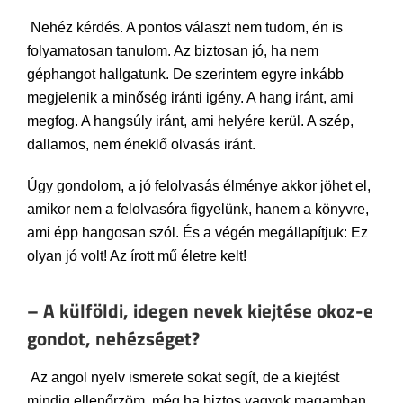
Nehéz kérdés. A pontos választ nem tudom, én is
folyamatosan tanulom. Az biztosan jó, ha nem
géphangot hallgatunk. De szerintem egyre inkább
megjelenik a minőség iránti igény. A hang iránt, ami
megfog. A hangsúly iránt, ami helyére kerül. A szép,
dallamos, nem éneklő olvasás iránt.
Úgy gondolom, a jó felolvasás élménye akkor jöhet el,
amikor nem a felolvasóra figyelünk, hanem a könyvre,
ami épp hangosan szól. És a végén megállapítjuk: Ez
olyan jó volt! Az írott mű életre kelt!
– A külföldi, idegen nevek kiejtése okoz-e
gondot, nehézséget?
Az angol nyelv ismerete sokat segít, de a kiejtést
mindig ellenőrzöm, még ha biztos vagyok magamban,