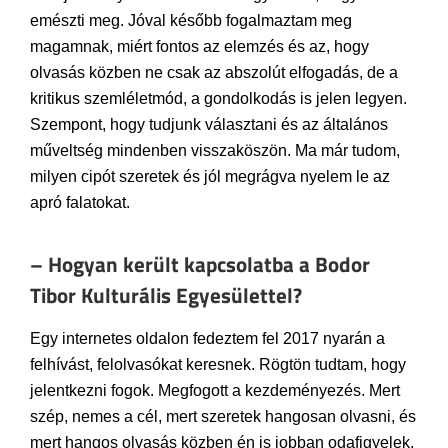
emészti meg. Jóval később fogalmaztam meg
magamnak, miért fontos az elemzés és az, hogy
olvasás közben ne csak az abszolút elfogadás, de a
kritikus szemléletmód, a gondolkodás is jelen legyen.
Szempont, hogy tudjunk választani és az általános
műveltség mindenben visszaköszön. Ma már tudom,
milyen cipót szeretek és jól megrágva nyelem le az
apró falatokat.
– Hogyan került kapcsolatba a Bodor
Tibor Kulturális Egyesülettel?
Egy internetes oldalon fedeztem fel 2017 nyarán a
felhívást, felolvasókat keresnek. Rögtön tudtam, hogy
jelentkezni fogok. Megfogott a kezdeményezés. Mert
szép, nemes a cél, mert szeretek hangosan olvasni, és
mert hangos olvasás közben én is jobban odafigyelek.