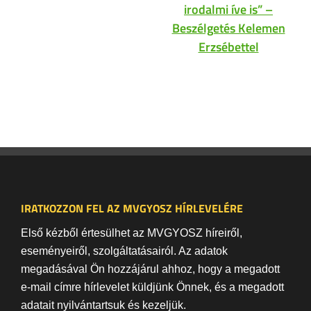
irodalmi íve is” –
Beszélgetés Kelemen
Erzsébettel
IRATKOZZON FEL AZ MVGYOSZ HÍRLEVELÉRE
Első kézből értesülhet az MVGYOSZ híreiről,
eseményeiről, szolgáltatásairól. Az adatok
megadásával Ön hozzájárul ahhoz, hogy a megadott
e-mail címre hírlevelet küldjünk Önnek, és a megadott
adatait nyilvántartsuk és kezeljük.