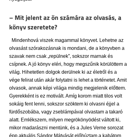
– Mit jelent az ön számára az olvasás, a
könyv szeretete?
Mindenhová viszek magammal könyvet. Lehetne az
olvasást szórakozásnak is mondani, de a könyvben a
szavak nem csak „repülnek”, sokszor marnak és
csípnek. A jó könyv eléri, hogy megszűnik körülöttem a
világ. Hihetetlen dolgok derülnek ki az életről és a
vége felirat után akár folytatni is lehet a történetet. Amit
olvasok, annak képi világa mindig megjelenik előttem.
Gyerekként is ez motivált. Amíg korom miatt tilos volt
sokáig fent lenni, sokszor szöktem ki olvasni éjjel a
fürdőszobába, vagy zseblámpával olvastam a takaró
alatt. Emlékszem, milyen megrökönyödést váltott ki,
mikor madarászni mentünk, és a Jules Verne sorozat
épp aktuális Sándor Mátyását előhúztam a kabátom