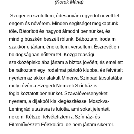
(Korek Mária)
Szegeden születtem, édesanyám egyedül nevelt fel
engem és nővérem. Minden segítséget megkaptunk
tőle. Bátorított és hagyott álmodni bennünket, és
mindig büszkén beszélt rólunk. Báboztam, irodalmi
szakkörre jártam, énekeltem, verseltem. Észrevétlen
boldogságban nőttem fel. Közgazdasági
szakközépiskolába jártam a biztos jövőért, és emellett
beiratkoztam egy irodalmat pártoló klubba, és felvételt
nyertem az akkor alakult Minerva Színpad társulatába,
mely révén a Szegedi Nemzeti Színház is
foglalkoztatott bennünket. Szavalóversenyeket
nyertem, a díjakból kis kiegészítéssel Moszkva-
Leningrád utazásra is futotta, ami sokat jelentett
nekem. Kétszer felvételiztem a Színház- és
Filmművészeti Főiskolára, de nem jártam sikerrel.