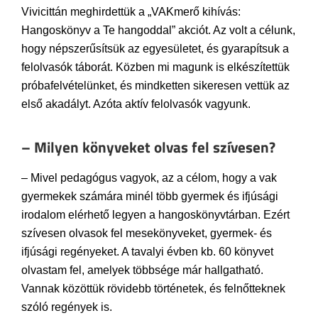
Vivicittán meghirdettük a „VAKmerő kihívás:
Hangoskönyv a Te hangoddal” akciót. Az volt a célunk,
hogy népszerűsítsük az egyesületet, és gyarapítsuk a
felolvasók táborát. Közben mi magunk is elkészítettük
próbafelvételünket, és mindketten sikeresen vettük az
első akadályt. Azóta aktív felolvasók vagyunk.
– Milyen könyveket olvas fel szívesen?
– Mivel pedagógus vagyok, az a célom, hogy a vak
gyermekek számára minél több gyermek és ifjúsági
irodalom elérhető legyen a hangoskönyvtárban. Ezért
szívesen olvasok fel mesekönyveket, gyermek- és
ifjúsági regényeket. A tavalyi évben kb. 60 könyvet
olvastam fel, amelyek többsége már hallgatható.
Vannak közöttük rövidebb történetek, és felnőtteknek
szóló regények is.