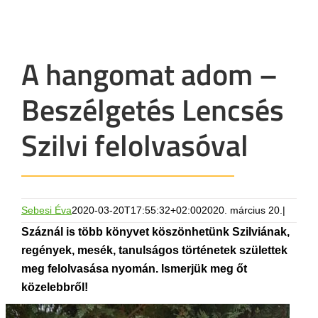
A hangomat adom –
Beszélgetés Lencsés
Szilvi felolvasóval
Sebesi Éva
2020-03-20T17:55:32+02:00
2020. március 20.
|
Száznál is több könyvet köszönhetünk Szilviának,
regények, mesék, tanulságos történetek születtek
meg felolvasása nyomán. Ismerjük meg őt
közelebbről!