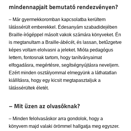
mindennapjait bemutató rendezvényen?
– Már gyermekkoromban kapcsolatba kerültem
látássérült emberekkel. Édesanyám szabadidejében
Braille-írógéppel másolt vakok számára könyveket. Én
is megtanultam a Braille-ábécét, és lassan, betűzgetve
képes voltam elolvasni a jeleket. Mióta pedagógus
lettem, fontosnak tartom, hogy tanítványaimat
elfogadásra, megértésre, segítségnyújtásra neveljem.
Ezért minden osztályommal elmegyünk a láthatatlan
kiállításra, hogy egy kicsit megtapasztaljuk a
látássérültek életét.
– Mit üzen az olvasóknak?
– Minden felolvasáskor arra gondolok, hogy a
könyvem majd valaki örömmel hallgatja meg egyszer.