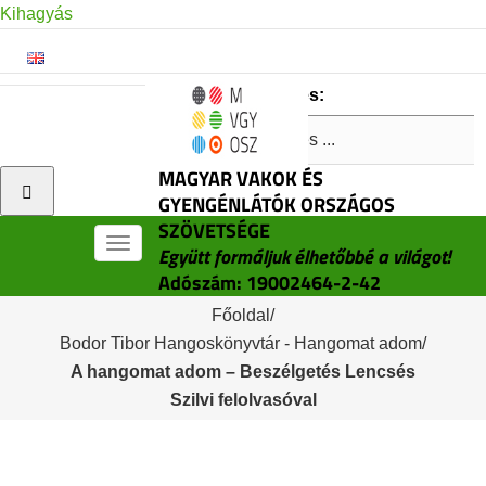
Kihagyás
Keresés:
MAGYAR VAKOK ÉS
GYENGÉNLÁTÓK ORSZÁGOS
SZÖVETSÉGE
Menü
Együtt formáljuk élhetőbbé a világot!
Adószám: 19002464-2-42
Főoldal
/
Bodor Tibor Hangoskönyvtár - Hangomat adom
/
A hangomat adom – Beszélgetés Lencsés
Szilvi felolvasóval