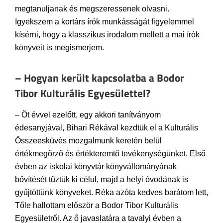
megtanuljanak és megszeressenek olvasni.
Igyekszem a kortárs írók munkásságát figyelemmel
kísérni, hogy a klasszikus irodalom mellett a mai írók
könyveit is megismerjem.
– Hogyan került kapcsolatba a Bodor
Tibor Kulturális Egyesülettel?
– Öt évvel ezelőtt, egy akkori tanítványom
édesanyjával, Bihari Rékával kezdtük el a Kulturális
Összeesküvés mozgalmunk keretén belül
értékmegőrző és értékteremtő tevékenységünket. Első
évben az iskolai könyvtár könyvállományának
bővítését tűztük ki célul, majd a helyi óvodának is
gyűjtöttünk könyveket. Réka azóta kedves barátom lett,
Tőle hallottam először a Bodor Tibor Kulturális
Egyesületről. Az ő javaslatára a tavalyi évben a