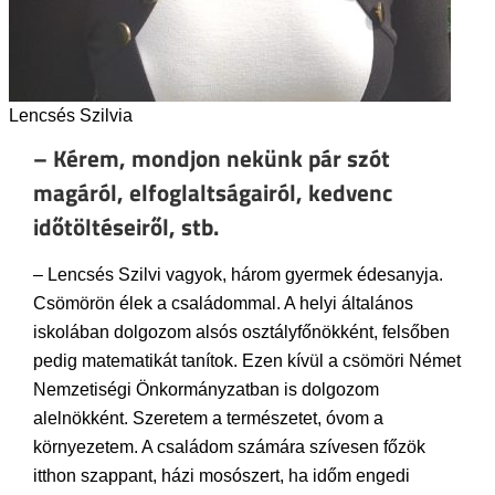
Lencsés Szilvia
– Kérem, mondjon nekünk pár szót
magáról, elfoglaltságairól, kedvenc
időtöltéseiről, stb.
– Lencsés Szilvi vagyok, három gyermek édesanyja.
Csömörön élek a családommal. A helyi általános
iskolában dolgozom alsós osztályfőnökként, felsőben
pedig matematikát tanítok. Ezen kívül a csömöri Német
Nemzetiségi Önkormányzatban is dolgozom
alelnökként. Szeretem a természetet, óvom a
környezetem. A családom számára szívesen főzök
itthon szappant, házi mosószert, ha időm engedi