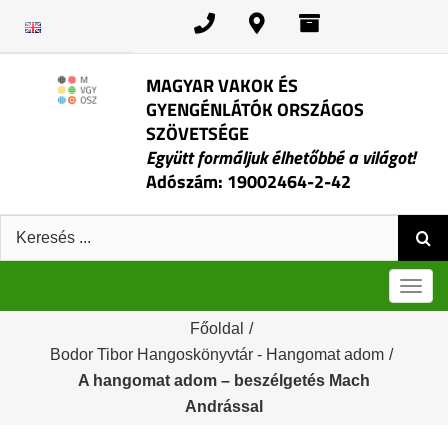
Kihagyás
MAGYAR VAKOK ÉS
GYENGÉNLÁTÓK ORSZÁGOS
SZÖVETSÉGE
Együtt formáljuk élhetőbbé a világot!
Adószám: 19002464-2-42
Keresés:
Men
Főoldal
/
Bodor Tibor Hangoskönyvtár - Hangomat adom
/
A hangomat adom – beszélgetés Mach
Andrással