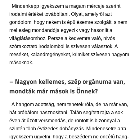
Mindenképp igyekszem a magam mércéje szerint
irodalmi értéket továbbítani. Olyat, amelyről azt
gondolom, hogy nekem is épülésemre szolgált, s nem
mellesleg mondandója egyezik vagy hasonlít a
világlátásomhoz. Persze a kedvemre való, nívós
szórakoztató irodalomból is szívesen választok. A
meséket, kalandregényeket, krimiket szívesen hagyom
másoknak.
– Nagyon kellemes, szép orgánuma van,
mondták már mások is Önnek?
A hangom adottság, nem tehetek róla, de ha már van,
hát próbálom hasznosítani. Talán segített rajta a sok
éven át űzött versmondás, de rontott is bizonnyal a
szintén több évtizedes dohányzás. Mindenesetre arra
igyekszem ügyelni, hogy a beszédem ne öncélú hang-