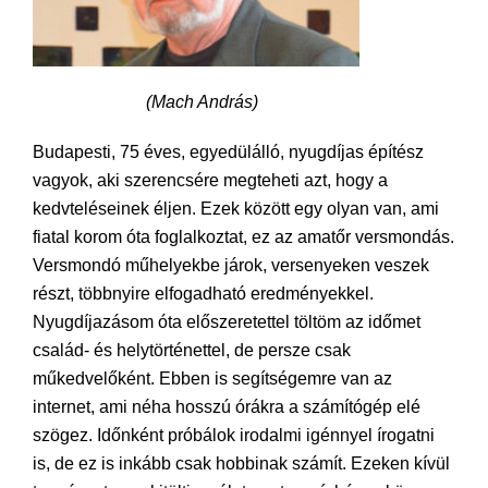
(Mach András)
Budapesti, 75 éves, egyedülálló, nyugdíjas építész
vagyok, aki szerencsére megteheti azt, hogy a
kedvteléseinek éljen. Ezek között egy olyan van, ami
fiatal korom óta foglalkoztat, ez az amatőr versmondás.
Versmondó műhelyekbe járok, versenyeken veszek
részt, többnyire elfogadható eredményekkel.
Nyugdíjazásom óta előszeretettel töltöm az időmet
család- és helytörténettel, de persze csak
műkedvelőként. Ebben is segítségemre van az
internet, ami néha hosszú órákra a számítógép elé
szögez. Időnként próbálok irodalmi igénnyel írogatni
is, de ez is inkább csak hobbinak számít. Ezeken kívül