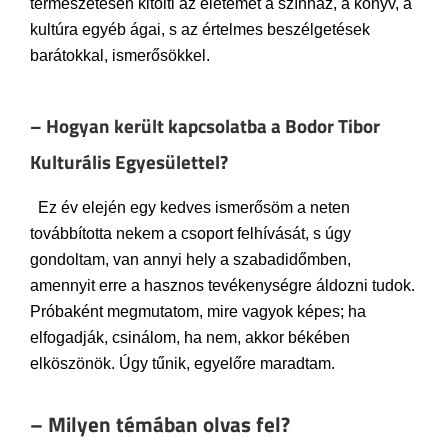
természetesen kitölti az életemet a színház, a könyv, a
kultúra egyéb ágai, s az értelmes beszélgetések
barátokkal, ismerősökkel.
– Hogyan került kapcsolatba a Bodor Tibor
Kulturális Egyesülettel?
Ez év elején egy kedves ismerősöm a neten
továbbította nekem a csoport felhívását, s úgy
gondoltam, van annyi hely a szabadidőmben,
amennyit erre a hasznos tevékenységre áldozni tudok.
Próbaként megmutatom, mire vagyok képes; ha
elfogadják, csinálom, ha nem, akkor békében
elköszönök. Úgy tűnik, egyelőre maradtam.
– Milyen témában olvas fel?