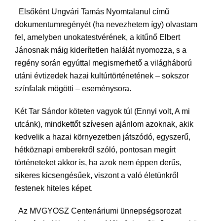
Elsőként Ungvári Tamás Nyomtalanul című
dokumentumregényét (ha nevezhetem így) olvastam
fel, amelyben unokatestvérének, a kitűnő Elbert
Jánosnak máig kiderítetlen halálát nyomozza, s a
regény során egyúttal megismerhető a világháború
utáni évtizedek hazai kultúrtörténetének – sokszor
színfalak mögötti – eseménysora.
Két Tar Sándor köteten vagyok túl (Ennyi volt, A mi
utcánk), mindkettőt szívesen ajánlom azoknak, akik
kedvelik a hazai környezetben játszódó, egyszerű,
hétköznapi emberekről szóló, pontosan megírt
történeteket akkor is, ha azok nem éppen derűs,
sikeres kicsengésűek, viszont a való életünkről
festenek hiteles képet.
Az MVGYOSZ Centenáriumi ünnepségsorozat