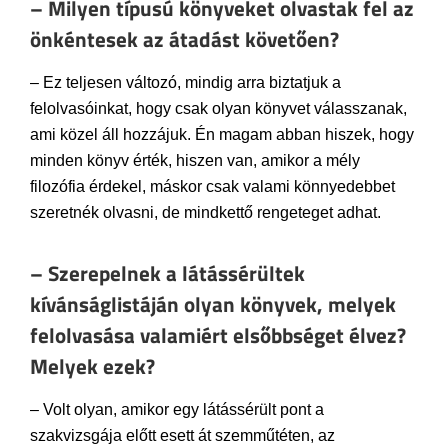
– Milyen típusú könyveket olvastak fel az
önkéntesek az átadást követően?
– Ez teljesen változó, mindig arra biztatjuk a
felolvasóinkat, hogy csak olyan könyvet válasszanak,
ami közel áll hozzájuk. Én magam abban hiszek, hogy
minden könyv érték, hiszen van, amikor a mély
filozófia érdekel, máskor csak valami könnyedebbet
szeretnék olvasni, de mindkettő rengeteget adhat.
– Szerepelnek a látássérültek
kívánságlistáján olyan könyvek, melyek
felolvasása valamiért elsőbbséget élvez?
Melyek ezek?
– Volt olyan, amikor egy látássérült pont a
szakvizsgája előtt esett át szemműtéten, az