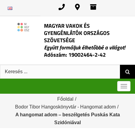
Kihagyás
MAGYAR VAKOK ÉS
GYENGÉNLÁTÓK ORSZÁGOS
SZÖVETSÉGE
Együtt formáljuk élhetőbbé a világot!
Adószám: 19002464-2-42
Keresés:
Men
Főoldal
/
Bodor Tibor Hangoskönyvtár - Hangomat adom
/
A hangomat adom – beszélgetés Puskás Kata
Szidóniával