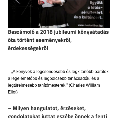
Beszámoló a 2018 jubileumi könyvátadás
óta történt eseményekről,
érdekességekről
– „A könyvek a legcsendesebb és legkitartóbb barátok;
a legelérhetőbb és legbölcsebb tanácsadók, és a
legtürelmesebb tanítómesterek.” (Charles William
Eliot)
– Milyen hangulatot, érzéseket,
gondolatokat juttat eszébe önnek a fenti