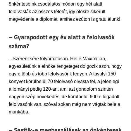
önkénteseink csodálatos módon egy hét alatt
felolvasták az összes tételét, így ötösre sikerült
megvédenie a diplomát, amihez ezúton is gratulálunk!
– Gyarapodott egy év alatt a felolvasók
száma?
– Szerencsére folyamatosan. Helle Maximilian,
egyesületünk alelnöke rengeteget dolgozik azon, hogy
egyre több és több felolvasónk legyen. A tavalyi 150
könyvet körülbelül 70 felolvasó olvasta fel, a jelenlegi
állományt pedig 120-an, ami azt gondolom szintén
nagyon szép növekedés, de körülbelül 600 elfogadott
felolvasónk van, szóval sokan még nem vágtak bele a
munkába.
– Segítik-e megbeszélések az önkéntesek