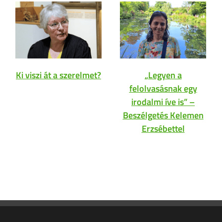
Ki viszi át a szerelmet?
„Legyen a
felolvasásnak egy
irodalmi íve is” –
Beszélgetés Kelemen
Erzsébettel