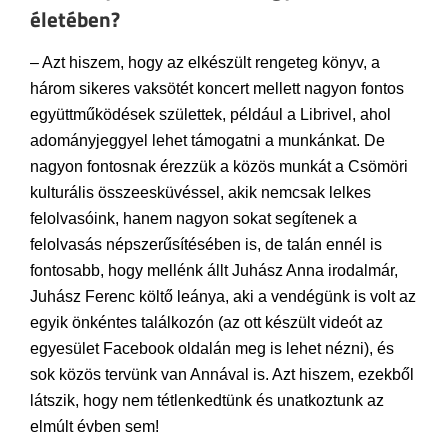
életében?
– Azt hiszem, hogy az elkészült rengeteg könyv, a
három sikeres vaksötét koncert mellett nagyon fontos
együttműködések születtek, például a Librivel, ahol
adományjeggyel lehet támogatni a munkánkat. De
nagyon fontosnak érezzük a közös munkát a Csömöri
kulturális összeesküvéssel, akik nemcsak lelkes
felolvasóink, hanem nagyon sokat segítenek a
felolvasás népszerűsítésében is, de talán ennél is
fontosabb, hogy mellénk állt Juhász Anna irodalmár,
Juhász Ferenc költő leánya, aki a vendégünk is volt az
egyik önkéntes találkozón (az ott készült videót az
egyesület Facebook oldalán meg is lehet nézni), és
sok közös tervünk van Annával is. Azt hiszem, ezekből
látszik, hogy nem tétlenkedtünk és unatkoztunk az
elmúlt évben sem!