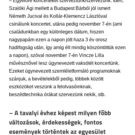
– Egyelőre koncerteket szerveztünk/szervezünk. Idén,
Szalóki Ági mellett a Budapest Bárból jól ismert
Németh Jucival és Kollár-Klemencz Lászlóval
csinálunk koncertet, utána pedig november 7-én (ami
családunkban egy különleges dátum, hiszen
nagypapám ezen a napon jött haza 3 év orosz
hadifogság után, így amíg élt mindig köszöntöttük ezen
a napon), szóval november 7-én Vincze Lilla
művésznővel lesz úgynevezett vaksötét koncertünk.
Ezeket úgynevezett szemléletformáló programoknak
szánjuk, a bevételekből pedig, többek között
eszközöket veszünk a felolvasóinknak,
beszédtechnika órákat szervezünk nekik, stb.
– A tavalyi évhez képest milyen főbb
változások, érdekességek, fontos
események történtek az egyesület