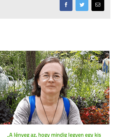
Facebook
Twitter
Email:
„A lényeg az, hogy mindig legyen egy kis
I