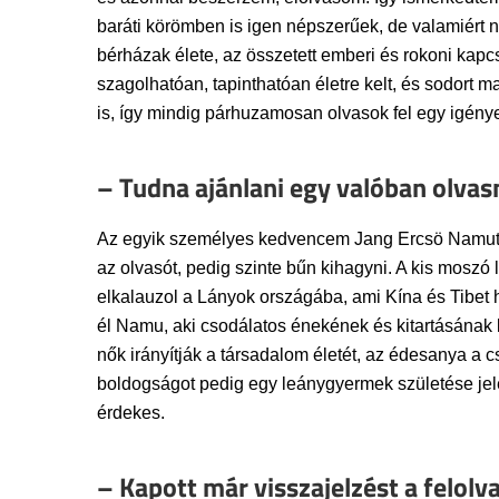
baráti körömben is igen népszerűek, de valamiért 
bérházak élete, az összetett emberi és rokoni kapc
szagolhatóan, tapinthatóan életre kelt, és sodor
is, így mindig párhuzamosan olvasok fel egy igényel
– Tudna ajánlani egy valóban olva
Az egyik személyes kedvencem Jang Ercsö Namutól:
az olvasót, pedig szinte bűn kihagyni. A kis moszó
elkalauzol a Lányok országába, ami Kína és Tibet h
él Namu, aki csodálatos énekének és kitartásának k
nők irányítják a társadalom életét, az édesanya a 
boldogságot pedig egy leánygyermek születése jele
érdekes.
– Kapott már visszajelzést a felol