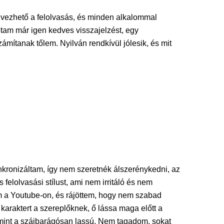
lvezhető a felolvasás, és minden alkalommal
tam már igen kedves visszajelzést, egy
mítanak tőlem. Nyilván rendkívül jólesik, és mit
nkronizáltam, így nem szeretnék álszerénykedni, az
elolvasási stílust, ami nem irritáló és nem
m a Youtube-on, és rájöttem, hogy nem szabad
karaktert a szereplőknek, ő lássa maga előtt a
ó, mint a szájbarágósan lassú. Nem tagadom, sokat