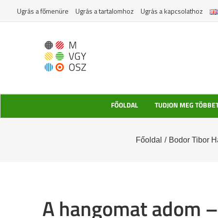
Kihagyás
Ugrás a főmenüre
Ugrás a tartalomhoz
Ugrás a kapcsolathoz
FŐOLDAL
TUDJON MEG TÖBBE
Főoldal
/
Bodor Tibor 
A hangomat adom – b