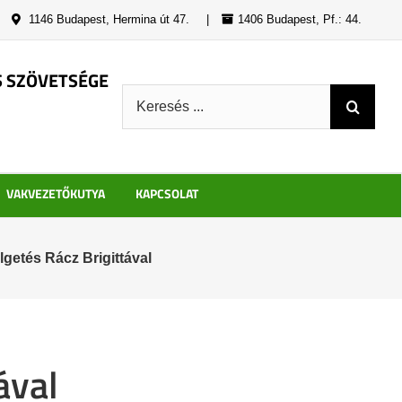
|
1146 Budapest, Hermina út 47.
|
1406 Budapest, Pf.: 44.
S SZÖVETSÉGE
Keresés:
VAKVEZETŐKUTYA
KAPCSOLAT
getés Rácz Brigittával
ával