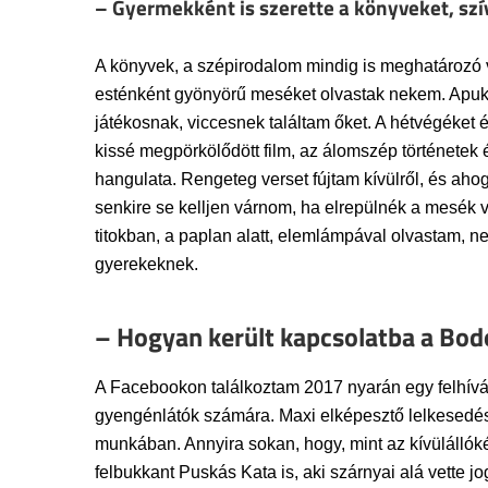
– Gyermekként is szerette a könyveket, szí
A könyvek, a szépirodalom mindig is meghatározó
esténként gyönyörű meséket olvastak nekem. Apukám
játékosnak, viccesnek találtam őket. A hétvégéket és
kissé megpörkölődött film, az álomszép történetek 
hangulata. Rengeteg verset fújtam kívülről, és aho
senkire se kelljen várnom, ha elrepülnék a mesék v
titokban, a paplan alatt, elemlámpával olvastam, ne
gyerekeknek.
– Hogyan került kapcsolatba a Bodo
A Facebookon találkoztam 2017 nyarán egy felhíváss
gyengénlátók számára. Maxi elképesztő lelkesedése
munkában. Annyira sokan, hogy, mint az kívülállókén
felbukkant Puskás Kata is, aki szárnyai alá vette j