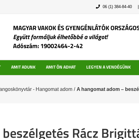
06 (1) 384-84-40
MAGYAR VAKOK ÉS GYENGÉNLÁTÓK ORSZÁGO
Együtt formáljuk élhetőbbé a világot!
Adószám: 19002464-2-42
T
AMIT ADUNK
AMIT ÖN ADHAT
LEGYEN A VENDÉGÜNK
Hangoskönyvtár - Hangomat adom
/
A hangomat adom – beszél
eszélgetés Rácz Brigitt