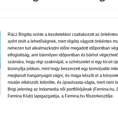
Rácz Brigitta szinte a kezdetekkor csatlakozott az önkénte
azért örült a lehetőségnek, mert régóta vágyott önkéntes m
nehezen tud alkalmazkodni előre megadott időpontban vég
elfoglaltság, ami bármilyen időpontban és bárhol végezhető
számára, hogy régi szakmáját, a színészetet is egy kicsit új
bizonyítja jobban, mint hogy beszerzett egy komolyabb mik
megtanult hanganyagot vágni, és maga készíti el a könyveket
miután elkészült, kitörölte, és újraolvasta-vágta, mert nem
Brigi jelenleg az Indamedia női portfóliójának (Femina.hu,
Femina Klub) lapigazgatója, a Femina.hu főszerkesztője.