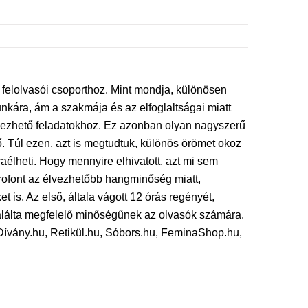
s felolvasói csoporthoz. Mint mondja, különösen
unkára, ám a szakmája és az elfoglaltságai miatt
ezhető feladatokhoz. Ez azonban olyan nagyszerű
. Túl ezen, azt is megtudtuk, különös örömet okoz
raélheti. Hogy mennyire elhivatott, azt mi sem
rofont az élvezhetőbb hangminőség miatt,
 is. Az első, általa vágott 12 órás regényét,
 találta megfelelő minőségűnek az olvasók számára.
 Dívány.hu, Retikül.hu, Sóbors.hu, FeminaShop.hu,