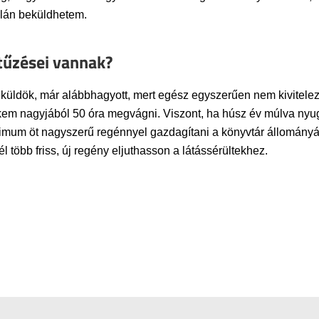
alán beküldhetem.
itűzései vannak?
beküldök, már alábbhagyott, mert egész egyszerűen nem kivite
kem nagyjából 50 óra megvágni. Viszont, ha húsz év múlva nyug
nimum öt nagyszerű regénnyel gazdagítani a könyvtár állomány
 több friss, új regény eljuthasson a látássérültekhez.