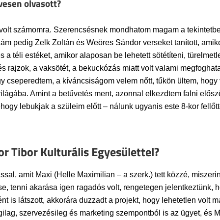
vesen olvasott?
 volt számomra. Szerencsésnek mondhatom magam a tekintetben
 pedig Zelk Zoltán és Weöres Sándor verseket tanított, amikér
 a téli estéket, amikor alaposan be lehetett sötétíteni, türelmet
és rajzok, a vaksötét, a bekuckózás miatt volt valami megfoghat
gy cseperedtem, a kíváncsiságom velem nőtt, tűkön ültem, hogy 
ilágába. Amint a betűvetés ment, azonnal elkezdtem falni elősz
hogy lebukjak a szüleim előtt – nálunk ugyanis este 8-kor fellőt
r Tibor Kulturális Egyesülettel?
al, amit Maxi (Helle Maximilian – a szerk.) tett közzé, miszeri
, tenni akarása igen ragadós volt, rengetegen jelentkeztünk, 
t is látszott, akkorára duzzadt a projekt, hogy lehetetlen volt m
ogilag, szervezésileg és marketing szempontból is az ügyet, és M