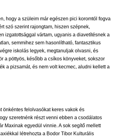
, hogy a szüleim már egészen pici koromtól fogva
t szó szerint rajongtam, hiszen szépnek,
len izgatottsággal vártam, ugyanis a diavetítésnek a
atlan, semmihez sem hasonlítható, fantasztikus
végre iskolás legyek, megtanuljak olvasni, és
ör a pöttyös, később a csíkos könyveket, sokszor
ték a pizsamát, és nem volt kecmec, aludni kellett a
nt önkéntes felolvasókat keres vakok és
hogy szeretnénk részt venni ebben a csodálatos
ár Maxinak egyedül vinnie. A sok segítő mellett
axiékkal létrehozta a Bodor Tibor Kulturális