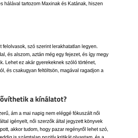
s hálával tartozom Maxinak és Katának, hiszen
felolvasok, szó szerint lerakhatatlan legyen.
, és alszom, aztán még egy fejezet, és így megy
k. Lehet ez akár gyerekeknek szóló történet,
ól, és csakugyan feltöltsön, magával ragadjon a
ővíthetik a kínálatot?
zerű, ám a mai napig nem eléggé fókuszált női
tal igényelt, női szerzők által jegyzett könyvek
apott, akkor tudom, hogy pazar regényről lehet szó,
dig is számtalan pozitív kritikát olvastam, és a