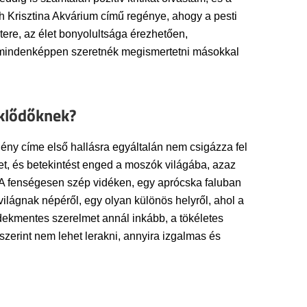
h Krisztina Akvárium című regénye, ahogy a pesti
tere, az élet bonyolultsága érezhetően,
et mindenképpen szeretnék megismertetni másokkal
eklődőknek?
ny címe első hallásra egyáltalán nem csigázza fel
net, és betekintést enged a moszók világába, azaz
. A fenségesen szép vidéken, egy aprócska faluban
világnak népéről, egy olyan különös helyről, ahol a
rdekmentes szerelmet annál inkább, a tökéletes
zerint nem lehet lerakni, annyira izgalmas és