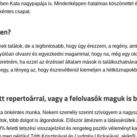
ben Kata nagypapája is. Mindenképpen hatalmas köszönettel é
kéntes csapat.
sen?
k találok, de a legfontosabb, hogy úgy érezzem, a regény, amit 
úlóan olvasni és egyezkedni magammal, hogy na, még egy oldal
eretném, ha ezzel az érzéssel általam mások is találkozhatnána
egy, a lényeg az, hogy észrevétlenül kiemeljen a hétköznapokb
t repertoárral, vagy a felolvasók maguk is b
fajta önkéntes munka. Nekem személy szerint szívügyem a nagys
k, több dolgot is átgondolok. Először átnézem a látássérültek ál
0% feletti tetszési visszajelzést és rengeteg pozitív véleményt k
eg például Tóth Krisztinával és Ljudmila Ulickajával, akikről ed