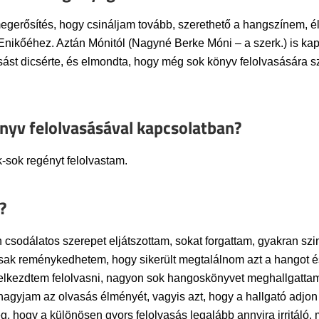
egerősítés, hogy csináljam tovább, szerethető a hangszínem, é
nikőéhez. Aztán Mónitól (Nagyné Berke Móni – a szerk.) is kap
st dicsérte, és elmondta, hogy még sok könyv felolvasására szá
yv felolvasásával kapcsolatban?
-sok regényt felolvastam.
?
csodálatos szerepet eljátszottam, sokat forgattam, gyakran szi
ak reménykedhetem, hogy sikerült megtalálnom azt a hangot és f
r elkezdtem felolvasni, nagyon sok hangoskönyvet meghallgatta
ghagyjam az olvasás élményét, vagyis azt, hogy a hallgató adjon 
meg, hogy a különösen gyors felolvasás legalább annyira irritál