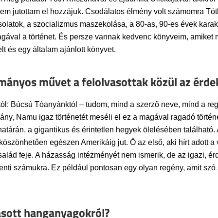
nem jutottam el hozzájuk. Csodálatos élmény volt számomra Tót
solatok, a szocializmus maszekolása, a 80-as, 90-es évek karak
t magával a történet. És persze vannak kedvenc könyveim, amik
t és egy általam ajánlott könyvet.
smányos művet a felolvasottak közül az érd
 Búcsú Tóanyánktól – tudom, mind a szerző neve, mind a regé
 lány, Namu igaz történetét meséli el ez a magával ragadó törté
atárán, a gigantikus és érintetlen hegyek ölelésében található
öszönhetően egészen Amerikáig jut. Ő az első, aki hírt adott a 
család feje. A házasság intézményét nem ismerik, de az igazi, é
nti számukra. Ez például pontosan egy olyan regény, amit szó s
vasott hanganyagokról?