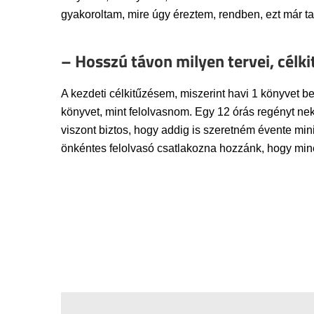
gyakoroltam, mire úgy éreztem, rendben, ezt már t
– Hosszú távon milyen tervei, célk
A kezdeti célkitűzésem, miszerint havi 1 könyvet 
könyvet, mint felolvasnom. Egy 12 órás regényt ne
viszont biztos, hogy addig is szeretném évente mi
önkéntes felolvasó csatlakozna hozzánk, hogy minél