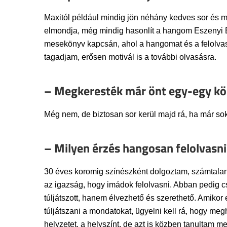
Maxitól például mindig jön néhány kedves sor és m
elmondja, még mindig hasonlít a hangom Eszenyi E
mesekönyv kapcsán, ahol a hangomat és a felolvasá
tagadjam, erősen motivál is a további olvasásra.
– Megkeresték már önt egy-egy kön
Még nem, de biztosan sor kerül majd rá, ha már sok
– Milyen érzés hangosan felolvasni
30 éves koromig színészként dolgoztam, számtalan 
az igazság, hogy imádok felolvasni. Abban pedig cs
túljátszott, hanem élvezhető és szerethető. Amiko
túljátszani a mondatokat, ügyelni kell rá, hogy me
helyzetet, a helyszínt, de azt is közben tanultam 