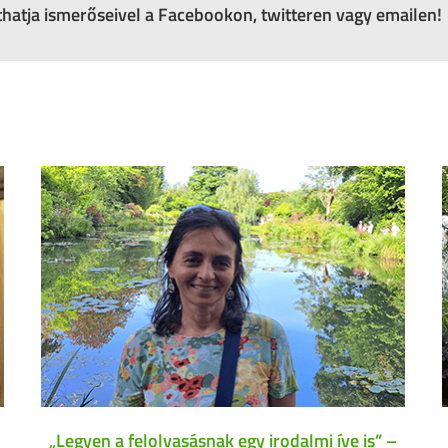
zthatja ismerőseivel a Facebookon, twitteren vagy emailen!
„Legyen a felolvasásnak egy irodalmi íve is” –