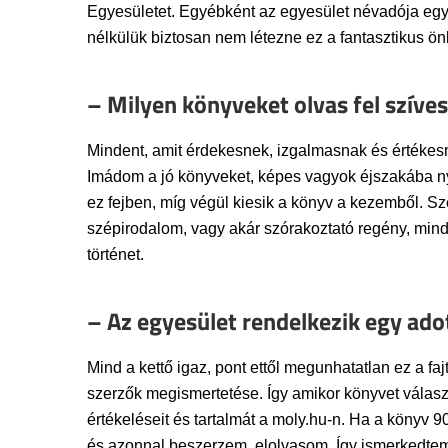
Egyesületet. Egyébként az egyesület névadója egy
nélkülük biztosan nem létezne ez a fantasztikus ön
– Milyen könyveket olvas fel szíve
Mindent, amit érdekesnek, izgalmasnak és értékesne
Imádom a jó könyveket, képes vagyok éjszakába ny
ez fejben, míg végül kiesik a könyv a kezemből. Sz
szépirodalom, vagy akár szórakoztató regény, mind
történet.
– Az egyesület rendelkezik egy adot
Mind a kettő igaz, pont ettől megunhatatlan ez a 
szerzők megismertetése. Így amikor könyvet választo
értékeléseit és tartalmát a moly.hu-n. Ha a könyv 9
és azonnal beszerzem, elolvasom. Így ismerkedtem m