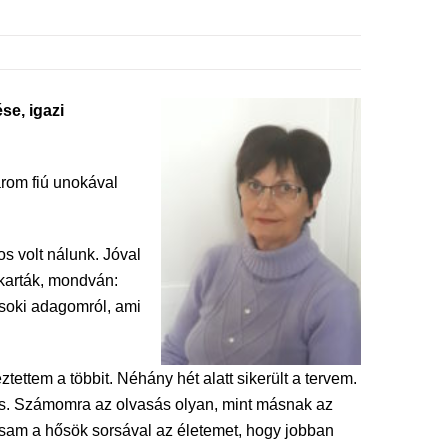
se, igazi
árom fiú unokával
s volt nálunk. Jóval
akarták, mondván:
soki adagomról, ami
ettem a többit. Néhány hét alatt sikerült a tervem.
sás. Számomra az olvasás olyan, mint másnak az
tsam a hősök sorsával az életemet, hogy jobban