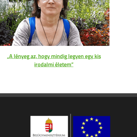
„A lényeg az, hogy mindig legyen egy kis
I
irodalmi életem”