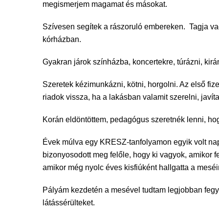
megismerjem magamat és másokat.
Szívesen segítek a rászoruló embereken. Tagja vagy
kórházban.
Gyakran járok színházba, koncertekre, túrázni, kirá
Szeretek kézimunkázni, kötni, horgolni. Az első f
riadok vissza, ha a lakásban valamit szerelni, javíta
Korán eldöntöttem, pedagógus szeretnék lenni, hog
Évek múlva egy KRESZ-tanfolyamon egyik volt napkö
bizonyosodott meg felőle, hogy ki vagyok, amikor f
amikor még nyolc éves kisfiúként hallgatta a meséi
Pályám kezdetén a mesével tudtam legjobban fegyel
látássérülteket.