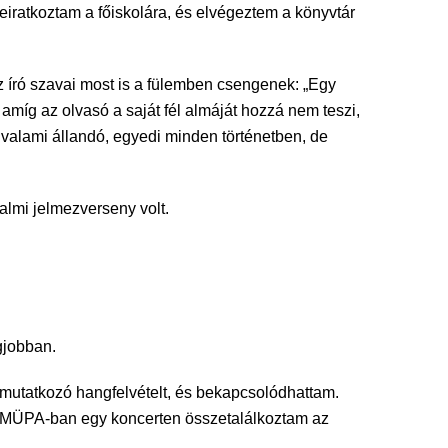
beiratkoztam a főiskolára, és elvégeztem a könyvtár
 író szavai most is a fülemben csengenek: „Egy
 amíg az olvasó a saját fél almáját hozzá nem teszi,
alami állandó, egyedi minden történetben, de
lmi jelmezverseny volt.
gjobban.
emutatkozó hangfelvételt, és bekapcsolódhattam.
a MÜPA-ban egy koncerten összetalálkoztam az