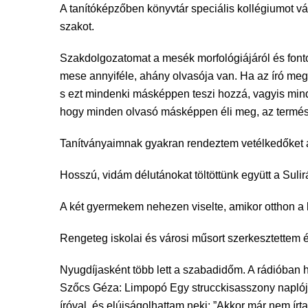
A tanítóképzőben könyvtár speciális kollégiumot vál
szakot.
Szakdolgozatomat a mesék morfológiájáról és fonto
mese annyiféle, ahány olvasója van. Ha az író megír
s ezt mindenki másképpen teszi hozzá, vagyis mi
hogy minden olvasó másképpen éli meg, az termés
Tanítványaimnak gyakran rendeztem vetélkedőket a
Hosszú, vidám délutánokat töltöttünk együtt a Sul
A két gyermekem nehezen viselte, amikor otthon a
Rengeteg iskolai és városi műsort szerkesztettem 
Nyugdíjasként több lett a szabadidőm. A rádióban 
Szőcs Géza: Limpopó Egy strucckisasszony naplój
íróval, és elújságolhattam neki: ”Akkor már nem ír