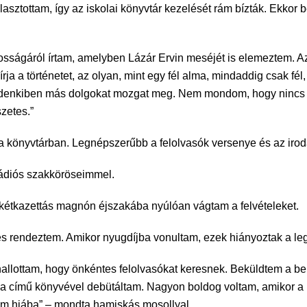
asztottam, így az iskolai könyvtár kezelését rám bízták. Ekkor 
sságáról írtam, amelyben Lázár Ervin meséjét is elemeztem. Az
ja a történetet, az olyan, mint egy fél alma, mindaddig csak fél,
ndenkiben más dolgokat mozgat meg. Nem mondom, hogy nincs v
zetes.”
 könyvtárban. Legnépszerűbb a felolvasók versenye és az iroda
irádiós szakköröseimmel.
 kétkazettás magnón éjszakába nyúlóan vágtam a felvételeket.
és rendeztem. Amikor nyugdíjba vonultam, ezek hiányoztak a le
hallottam, hogy önkéntes felolvasókat keresnek. Beküldtem a b
a című könyvével debütáltam. Nagyon boldog voltam, amikor 
tam hiába” – mondta hamiskás mosollyal.