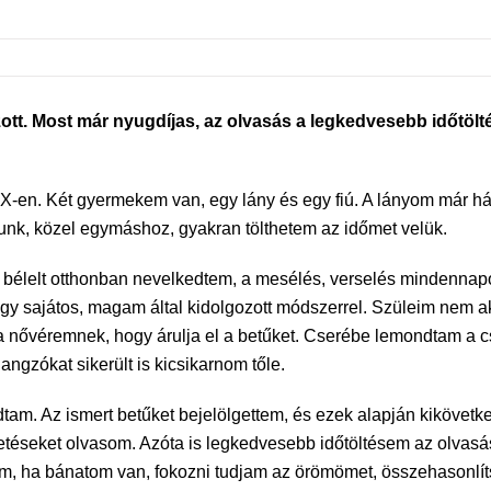
t. Most már nyugdíjas, az olvasás a legkedvesebb időtölté
. X-en. Két gyermekem van, egy lány és egy fiú. A lányom már h
unk, közel egymáshoz, gyakran tölthetem az időmet velük.
bélelt otthonban nevelkedtem, a mesélés, verselés mindennapo
egy sajátos, magam által kidolgozott módszerrel. Szüleim nem 
a nővéremnek, hogy árulja el a betűket. Cserébe lemondtam a c
ngzókat sikerült is kicsikarnom tőle.
m. Az ismert betűket bejelölgettem, és ezek alapján kikövetkezt
rdetéseket olvasom. Azóta is legkedvesebb időtöltésem az olva
jam, ha bánatom van, fokozni tudjam az örömömet, összehasonlí