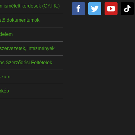
 ismételt kérdések (GY.I.K.)
hető dokumentumok
delem
szervezetek, intézmények
os Szerződési Feltételek
szum
érkép