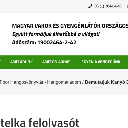
06 (1) 384-84-40
MAGYAR VAKOK ÉS GYENGÉNLÁTÓK ORSZÁGO
Együtt formáljuk élhetőbbé a világot!
Adószám: 19002464-2-42
T
AMIT ADUNK
AMIT ÖN ADHAT
LEGYEN A VENDÉGÜNK
Tibor Hangoskönyvtár - Hangomat adom
/
Bemutatjuk Kanyó Et
elka felolvasót