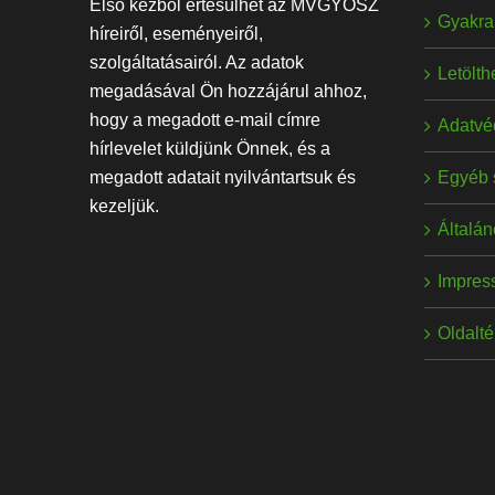
Első kézből értesülhet az MVGYOSZ
Gyakran
híreiről, eseményeiről,
szolgáltatásairól. Az adatok
Letölt
megadásával Ön hozzájárul ahhoz,
hogy a megadott e-mail címre
Adatvé
hírlevelet küldjünk Önnek, és a
Egyéb 
megadott adatait nyilvántartsuk és
kezeljük.
Általán
Impres
Oldalt