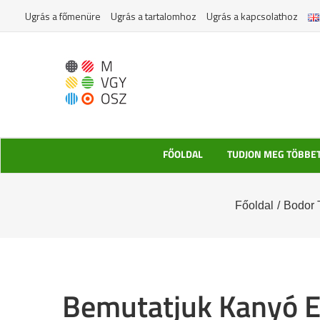
Kihagyás
Ugrás a főmenüre
Ugrás a tartalomhoz
Ugrás a kapcsolathoz
FŐOLDAL
TUDJON MEG TÖBBE
Főoldal
/
Bodor 
Bemutatjuk Kanyó Et