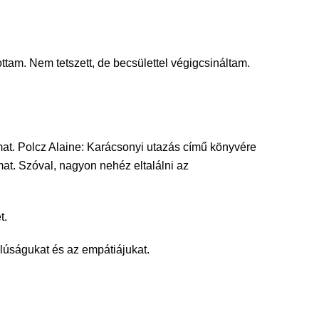
ttam. Nem tetszett, de becsülettel végigcsináltam.
mat. Polcz Alaine: Karácsonyi utazás című könyvére
at. Szóval, nagyon nehéz eltalálni az
t.
alúságukat és az empátiájukat.