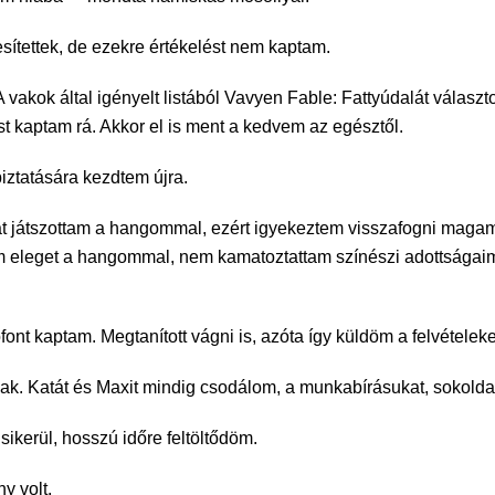
ítettek, de ezekre értékelést nem kaptam.
akok által igényelt listából Vavyen Fable: Fattyúdalát választo
 kaptam rá. Akkor el is ment a kedvem az egésztől.
iztatására kezdtem újra.
okat játszottam a hangommal, ezért igyekeztem visszafogni maga
am eleget a hangommal, nem kamatoztattam színészi adottságaim
nt kaptam. Megtanított vágni is, azóta így küldöm a felvételeke
rsak. Katát és Maxit mindig csodálom, a munkabírásukat, sokold
 sikerül, hosszú időre feltöltődöm.
y volt.