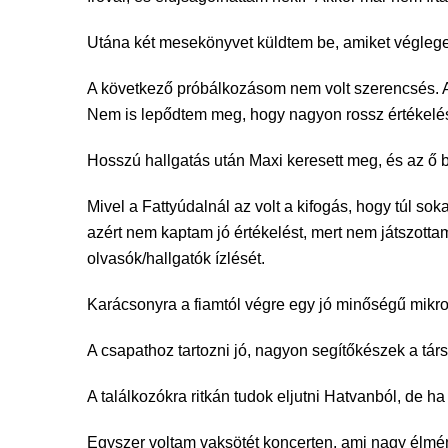
Utána két mesekönyvet küldtem be, amiket végleges
A következő próbálkozásom nem volt szerencsés. A v
Nem is lepődtem meg, hogy nagyon rossz értékelést
Hosszú hallgatás után Maxi keresett meg, és az ő b
Mivel a Fattyúdalnál az volt a kifogás, hogy túl s
azért nem kaptam jó értékelést, mert nem játszott
olvasók/hallgatók ízlését.
Karácsonyra a fiamtól végre egy jó minőségű mikrofo
A csapathoz tartozni jó, nagyon segítőkészek a tá
A találkozókra ritkán tudok eljutni Hatvanból, de ha
Egyszer voltam vaksötét koncerten, ami nagy élmén