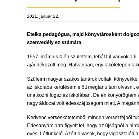
2021. január 22.
Etelka pedagógus, majd könyvtárosként dolgozot
szenvedély ez számára.
1957. március 4-én születtem, tehát túl vagyok a 6
ajándékozott meg. Hatvanban, egy lakótelepen lak
Szüleim magyar szakos tanárok voltak, könyvekkel 
az iskolába kerülésem előtt megtanultam olvasni, 
unatkozni fogsz az iskolában. De én könyörögtem 
nagy áldozat volt édesszájúságom miatt. A magánha
Kedvenc verseskötetemből minden verset fejből tudta
Édesanyám arra figyelt fel, hogy az újságból a hi
evés. Létfunkció. Azért olvasok, hogy vigasztalód