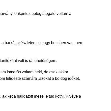
 járvány, önkéntes beteglátogató voltam a
 De a barkácskészletem is nagy becsben van, nem
nítóként volt is rá lehetőségem.
sra ismerős voltam neki, de csak akkor
om felidézte számára „azokat a boldog időket,
iket a hallgatott mese le tud kötni. Kivéve a