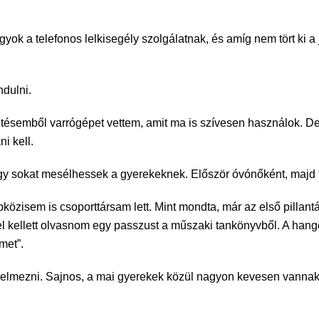
ok a telefonos lelkisegély szolgálatnak, és amíg nem tört ki a
ndulni.
izetésemből varrógépet vettem, amit ma is szívesen használok.
ni kell.
y sokat mesélhessek a gyerekeknek. Először óvónőként, majd ta
zisem is csoporttársam lett. Mint mondta, már az első pillantá
el kellett olvasnom egy passzust a műszaki tankönyvből. A hang
met”.
mezni. Sajnos, a mai gyerekek közül nagyon kevesen vannak, ak