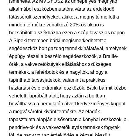
ismertette. Az MVGYOSZ az ünnepélyes megnyitó
alkalmából eszközbemutatóra várta az érdeklődő
látássérült személyeket, akiket a megnyitó mellett a
minden termékre vonatkozó 20%-os akció is
becsábított a székházba ezen a szép tavaszias napon.
A Sipeki teremben bárki megismerkedhetett a
segédeszköz bolt gazdag termékkínálatával, amelynek
éppúgy részei a beszélő segédeszközök, a Braille-
órák, a vakvezetőkutyák ellátásához szükséges
termékek, a fehérbotok és a nagyítók, ahogy a
tapintható társasjátékok, valamint a praktikus
háztartási és elektronikai eszközök. Bárki bármit kézbe
vehetett, kipróbálhatott, hogy aztán a boltban
beválthassa a bemutatón átvett kedvezményes kupont
a megvásárolni kívánt termékre. Az eladók
tapasztalata alapján elsősorban a konyhai eszközök, a
pendrive-ok és a vakvezetőkutyás termékek fogytak
jól, de nagy volt az érdeklődés a kézzel készült