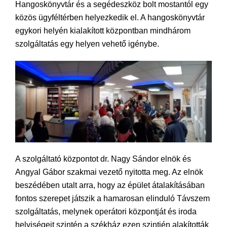
Hangoskönyvtár és a segédeszköz bolt mostantól egy
közös ügyféltérben helyezkedik el. A hangoskönyvtár
egykori helyén kialakított központban mindhárom
szolgáltatás egy helyen vehető igénybe.
A szolgáltató központot dr. Nagy Sándor elnök és
Angyal Gábor szakmai vezető nyitotta meg. Az elnök
beszédében utalt arra, hogy az épület átalakításában
fontos szerepet játszik a hamarosan elinduló Távszem
szolgáltatás, melynek operátori központját és iroda
helyiségeit szintén a székház ezen szintjén alakították