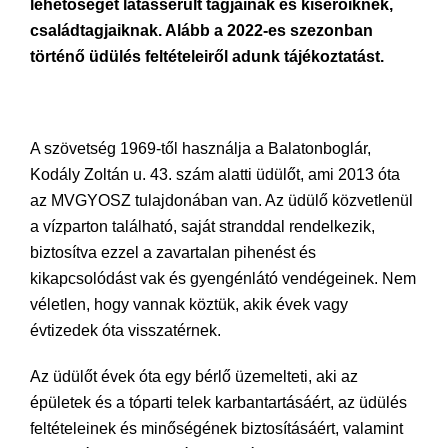
lehetőséget látássérült tagjainak és kísérőiknek,
családtagjaiknak. Alább a 2022-es szezonban
történő üdülés feltételeiről adunk tájékoztatást.
A szövetség 1969-től használja a Balatonboglár,
Kodály Zoltán u. 43. szám alatti üdülőt, ami 2013 óta
az MVGYOSZ tulajdonában van. Az üdülő közvetlenül
a vízparton található, saját stranddal rendelkezik,
biztosítva ezzel a zavartalan pihenést és
kikapcsolódást vak és gyengénlátó vendégeinek. Nem
véletlen, hogy vannak köztük, akik évek vagy
évtizedek óta visszatérnek.
Az üdülőt évek óta egy bérlő üzemelteti, aki az
épületek és a tóparti telek karbantartásáért, az üdülés
feltételeinek és minőségének biztosításáért, valamint