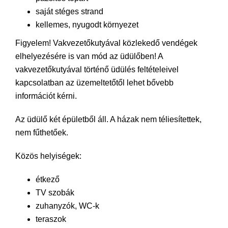
saját stéges strand
kellemes, nyugodt környezet
Figyelem! Vakvezetőkutyával közlekedő vendégek
elhelyezésére is van mód az üdülőben! A
vakvezetőkutyával történő üdülés feltételeivel
kapcsolatban az üzemeltetőtől lehet bővebb
információt kérni.
Az üdülő két épületből áll. A házak nem téliesítettek,
nem fűthetőek.
Közös helyiségek:
étkező
TV szobák
zuhanyzók, WC-k
teraszok