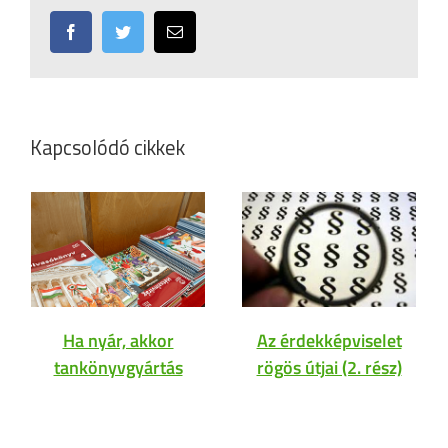
Facebook
Twitter
Email:
Kapcsolódó cikkek
Ha nyár, akkor
Az érdekképviselet
tankönyvgyártás
rögös útjai (2. rész)