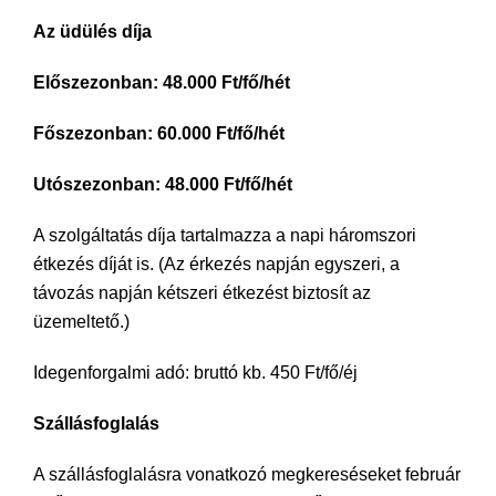
Az üdülés díja
Előszezonban: 48.000 Ft/fő/hét
Főszezonban: 60.000 Ft/fő/hét
Utószezonban: 48.000 Ft/fő/hét
A szolgáltatás díja tartalmazza a napi háromszori
étkezés díját is. (Az érkezés napján egyszeri, a
távozás napján kétszeri étkezést biztosít az
üzemeltető.)
Idegenforgalmi adó: bruttó kb. 450 Ft/fő/éj
Szállásfoglalás
A szállásfoglalásra vonatkozó megkereséseket február