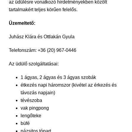
az üdülésre vonatkozó hirdetményekben közölt
tartalmakért teljes körűen felelős.
Üzemeltető:
Juhász Klára és Ottlakán Gyula
Telefonszám: +36 (20) 967-0446
Az üdülő szolgáltatásai:
1 ágyas, 2 ágyas és 3 ágyas szobák
étkezés napi háromszor (kivétel az érkezés és
távozás napjain)
tévészoba
vak pingpong
lengőteke
büfé
pázsitos tópart