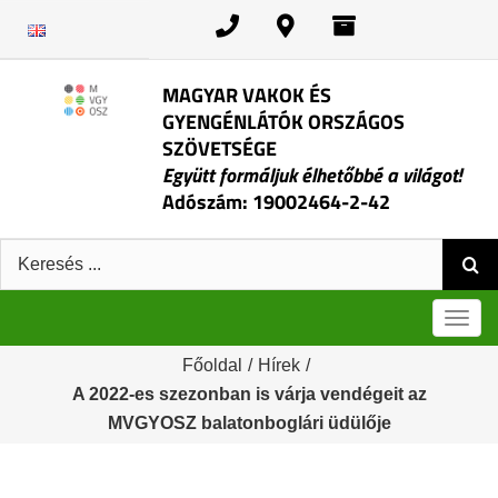
Kihagyás
MAGYAR VAKOK ÉS
GYENGÉNLÁTÓK ORSZÁGOS
SZÖVETSÉGE
Együtt formáljuk élhetőbbé a világot!
Adószám: 19002464-2-42
Keresés:
Men
Főoldal
/
Hírek
/
A 2022-es szezonban is várja vendégeit az
MVGYOSZ balatonboglári üdülője