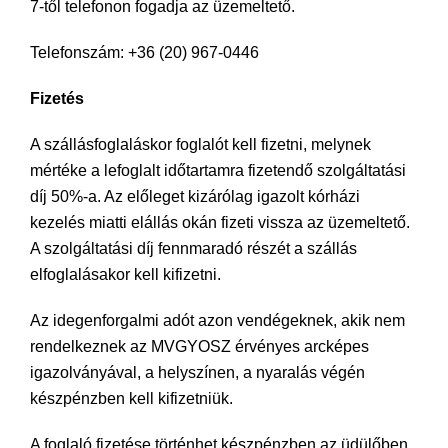
7-től telefonon fogadja az üzemeltető.
Telefonszám: +36 (20) 967-0446
Fizetés
A szállásfoglaláskor foglalót kell fizetni, melynek
mértéke a lefoglalt időtartamra fizetendő szolgáltatási
díj 50%-a. Az előleget kizárólag igazolt kórházi
kezelés miatti elállás okán fizeti vissza az üzemeltető.
A szolgáltatási díj fennmaradó részét a szállás
elfoglalásakor kell kifizetni.
Az idegenforgalmi adót azon vendégeknek, akik nem
rendelkeznek az MVGYOSZ érvényes arcképes
igazolványával, a helyszínen, a nyaralás végén
készpénzben kell kifizetniük.
A foglaló fizetése történhet készpénzben az üdülőben,