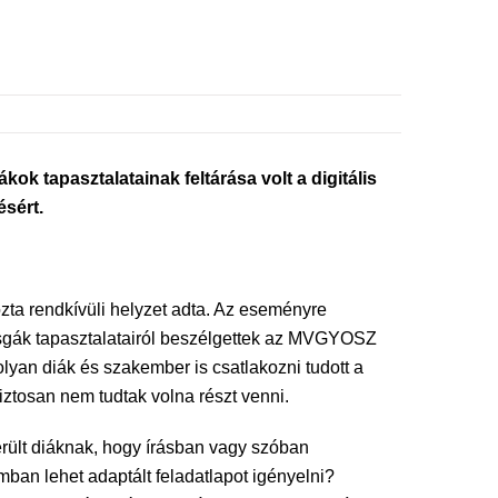
kok tapasztalatainak feltárása volt a digitális
ésért.
zta rendkívüli helyzet adta. Az eseményre
izsgák tapasztalatairól beszélgettek az MVGYOSZ
lyan diák és szakember is csatlakozni tudott a
ztosan nem tudtak volna részt venni.
érült diáknak, hogy írásban vagy szóban
mban lehet adaptált feladatlapot igényelni?