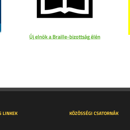
Új elnök a Braille-bizottság élén
 LINKEK
KÖZÖSSÉGI CSATORNÁK