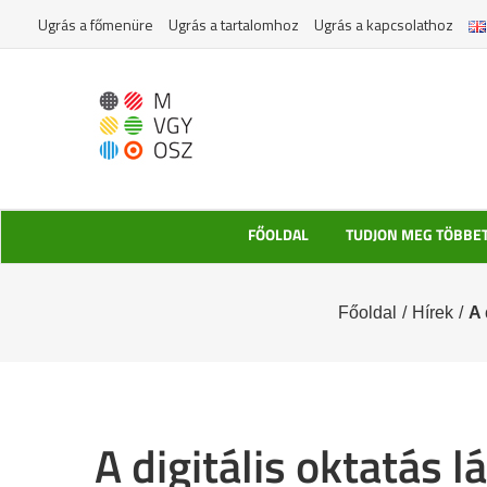
Kihagyás
Ugrás a főmenüre
Ugrás a tartalomhoz
Ugrás a kapcsolathoz
FŐOLDAL
TUDJON MEG TÖBBE
Főoldal
/
Hírek
/
A 
A digitális oktatás 