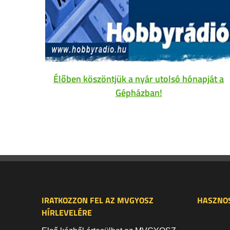
Élőben köszöntjük a nyár utolsó hónapját a
Gépházban!
IRATKOZZON FEL AZ MVGYOSZ
HASZNOS
HÍRLEVELÉRE