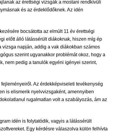
jlanak az érettségi vizsgák a mostani rendkívüli
gymásnak és az érdeklődőknek. Az idén
kezésére bocsátotta az elmúlt 11 év érettségi
gi előtt álló látássérült diákoknak, hiszen míg ép
 a vizsga napján, addig a vak diákokban számos
gógus szerint ugyanakkor problémát okoz, hogy a
 nem pedig a tanulók egyéni igényei szerint,
fejleményeiről. Az érdekképviseleti tevékenység
ben is elismerik nyelvvizsgaként, amennyiben
ndokolatlanul rugalmatlan volt a szabályozás, ám az
am idén is folytatódik, vagyis a látássérült
oftvereket. Egy kérdésre válaszolva külön felhívta