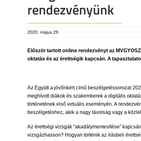
rendezvényünk
2020. május 29.
Először tartott online rendezvényt az MVGYOSZ. Az
oktatás és az érettségik kapcsán. A tapasztalato
Az Együtt a jövőnkért című beszélgetéssorozat 2020
meghívott diákok és szakemberek a digitális oktat
történetének első virtuális eseményén. A rendezvé
beszélgetéshez, akik a nagy távolság vagy a közle
Az érettségi vizsgák “akadálymentesítése” kapcsán 
vizsgázhasson? Hogyan történik az írásbeli érettség