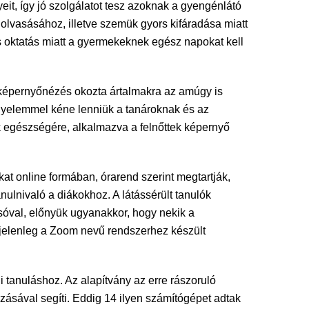
it, így jó szolgálatot tesz azoknak a gyengénlátó
lvasásához, illetve szemük gyors kifáradása miatt
is oktatás miatt a gyermekeknek egész napokat kell
s képernyőnézés okozta ártalmakra az amúgy is
figyelemmel kéne lenniük a tanároknak és az
k egészségére, alkalmazva a felnőttek képernyő
kat online formában, órarend szerint megtartják,
nulnivaló a diákokhoz. A látássérült tanulók
óval, előnyük ugyanakkor, hogy nekik a
 jelenleg a Zoom nevű rendszerhez készült
tanuláshoz. Az alapítvány az erre rászoruló
zásával segíti. Eddig 14 ilyen számítógépet adtak