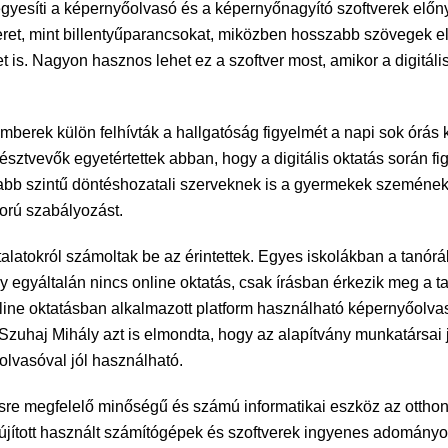
yesíti a képernyőolvasó és a képernyőnagyító szoftverek előnye
et, mint billentyűparancsokat, miközben hosszabb szövegek elo
t is. Nagyon hasznos lehet ez a szoftver most, amikor a digitál
mberek külön felhívták a hallgatóság figyelmét a napi sok órá
résztvevők egyetértettek abban, hogy a digitális oktatás során 
asabb szintű döntéshozatali szerveknek is a gyermekek szeméne
orú szabályozást.
alatokról számoltak be az érintettek. Egyes iskolákban a tanórá
 egyáltalán nincs online oktatás, csak írásban érkezik meg a ta
ine oktatásban alkalmazott platform használható képernyőolvas
Szuhaj Mihály azt is elmondta, hogy az alapítvány munkatársai
lvasóval jól használható.
e megfelelő minőségű és számú informatikai eszköz az otthoni 
lújított használt számítógépek és szoftverek ingyenes adományo