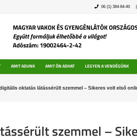
06 (1) 384-84-40
MAGYAR VAKOK ÉS GYENGÉNLÁTÓK ORSZÁGO
Együtt formáljuk élhetőbbé a világot!
Adószám: 19002464-2-42
T
AMIT ADUNK
AMIT ÖN ADHAT
LEGYEN A VENDÉGÜNK
digitális oktatás látássérült szemmel – Sikeres volt első o
látássérült szemmel – Sike