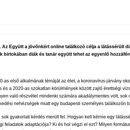
 Együtt a jövőnkért online találkozó célja a látássérült diá
k birtokában diák és tanár együtt tehet az egyenlő hozzáfér
-as első alkalmának témáját az élet, a koronavírus-járvány oko
ás és a 2020-as szokatlan körülmények között zajló érettségi v
nyen való részvétel mindenki számára akadálymentes volt, sok o
kedési nehézségek miatt egy budapesti személyes találkozón bi
sok gyakorlati kérdés merült fel. Hogyan kell kérnie egy látáss
i feladatok adaptációja? Ki és hol végzi el ezt? Milyen formátu