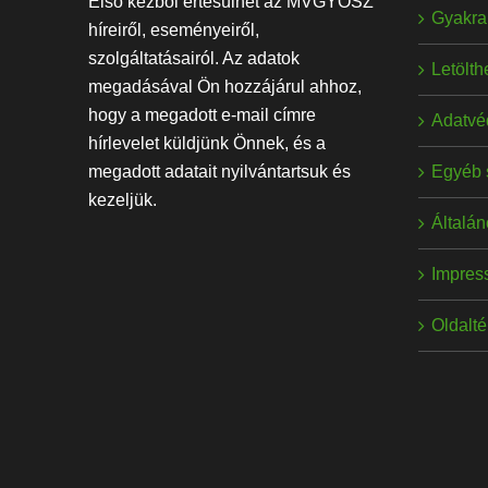
Első kézből értesülhet az MVGYOSZ
Gyakran
híreiről, eseményeiről,
szolgáltatásairól. Az adatok
Letölt
megadásával Ön hozzájárul ahhoz,
hogy a megadott e-mail címre
Adatvé
hírlevelet küldjünk Önnek, és a
Egyéb 
megadott adatait nyilvántartsuk és
kezeljük.
Általán
Impres
Oldalt