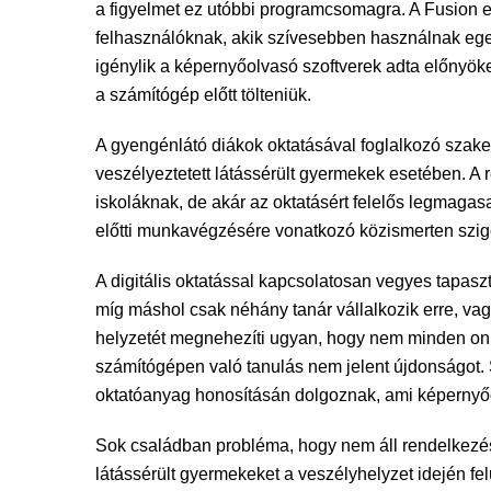
a figyelmet ez utóbbi programcsomagra. A Fusion eg
felhasználóknak, akik szívesebben használnak eger
igénylik a képernyőolvasó szoftverek adta előnyöke
a számítógép előtt tölteniük.
A gyengénlátó diákok oktatásával foglalkozó szake
veszélyeztetett látássérült gyermekek esetében. A 
iskoláknak, de akár az oktatásért felelős legmag
előtti munkavégzésére vonatkozó közismerten szig
A digitális oktatással kapcsolatosan vegyes tapaszt
míg máshol csak néhány tanár vállalkozik erre, vagy
helyzetét megnehezíti ugyan, hogy nem minden onl
számítógépen való tanulás nem jelent újdonságot. 
oktatóanyag honosításán dolgoznak, ami képernyőo
Sok családban probléma, hogy nem áll rendelkezésr
látássérült gyermekeket a veszélyhelyzet idején fe