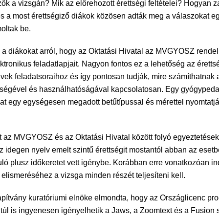
ők a vizsgán? Mik az előrehozott érettségi feltételei? Hogyan za
s a most érettségiző diákok közösen adták meg a válaszokat e
moltak be.
a a diákokat arról, hogy az Oktatási Hivatal az MVGYOSZ rendel
tronikus feladatlapjait. Nagyon fontos ez a lehetőség az érettsé
évek feladatsoraihoz és így pontosan tudják, mire számíthatnak
nőségével és használhatóságával kapcsolatosan. Egy gyógypeda
egy egységesen megadott betűtípussal és mérettel nyomtatják,
 az MVGYOSZ és az Oktatási Hivatal között folyó egyeztetések 
z idegen nyelv emelt szintű érettségit mostantól abban az eset
uló plusz időkeretet vett igénybe. Korábban erre vonatkozóan i
elismeréséhez a vizsga minden részét teljesíteni kell.
apítvány kuratóriumi elnöke elmondta, hogy az Országlicenc progr
l is ingyenesen igényelhetik a Jaws, a Zoomtext és a Fusion sz