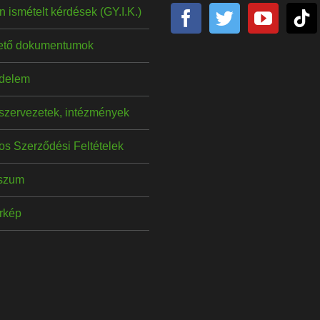
 ismételt kérdések (GY.I.K.)
hető dokumentumok
delem
szervezetek, intézmények
os Szerződési Feltételek
szum
érkép