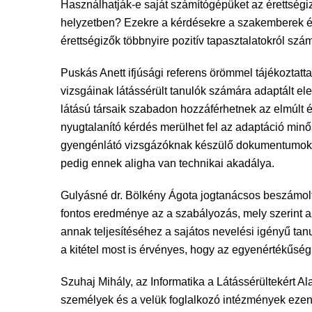
Használhatják-e saját számítógépüket az érettségiz
helyzetben? Ezekre a kérdésekre a szakemberek é
érettségizők többnyire pozitív tapasztalatokról szá
Puskás Anett ifjúsági referens örömmel tájékoztatt
vizsgáinak látássérült tanulók számára adaptált elek
látású társaik szabadon hozzáférhetnek az elmúlt 
nyugtalanító kérdés merülhet fel az adaptáció mi
gyengénlátó vizsgázóknak készülő dokumentumokat 
pedig ennek aligha van technikai akadálya.
Gulyásné dr. Bölkény Ágota jogtanácsos beszámolt
fontos eredménye az a szabályozás, mely szerint a
annak teljesítéséhez a sajátos nevelési igényű tan
a kitétel most is érvényes, hogy az egyenértékűség 
Szuhaj Mihály, az Informatika a Látássérültekért Al
személyek és a velük foglalkozó intézmények ezentú