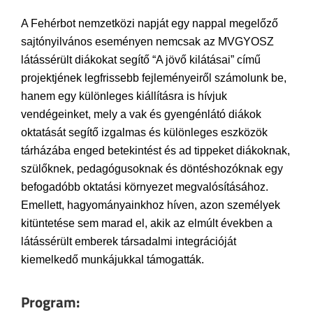
A Fehérbot nemzetközi napját egy nappal megelőző
sajtónyilvános eseményen nemcsak az MVGYOSZ
látássérült diákokat segítő “A jövő kilátásai” című
projektjének legfrissebb fejleményeiről számolunk be,
hanem egy különleges kiállításra is hívjuk
vendégeinket, mely a vak és gyengénlátó diákok
oktatását segítő izgalmas és különleges eszközök
tárházába enged betekintést és ad tippeket diákoknak,
szülőknek, pedagógusoknak és döntéshozóknak egy
befogadóbb oktatási környezet megvalósításához.
Emellett, hagyományainkhoz híven, azon személyek
kitüntetése sem marad el, akik az elmúlt években a
látássérült emberek társadalmi integrációját
kiemelkedő munkájukkal támogatták.
Program: