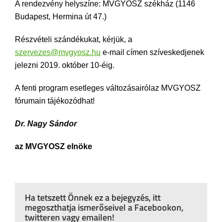
A rendezvény helyszíne: MVGYOSZ székház (1146
Budapest, Hermina út 47.)
Részvételi szándékukat, kérjük, a
szervezes@mvgyosz.hu
e-mail címen szíveskedjenek
jelezni 2019. október 10-éig.
A fenti program esetleges változásairólaz MVGYOSZ
fórumain tájékozódhat!
Dr. Nagy Sándor
az MVGYOSZ elnöke
Ha tetszett Önnek ez a bejegyzés, itt
megoszthatja ismerőseivel a Facebookon,
twitteren vagy emailen!