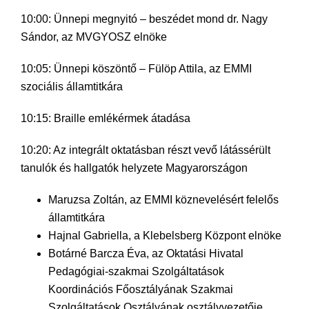
10:00: Ünnepi megnyitó – beszédet mond dr. Nagy
Sándor, az MVGYOSZ elnöke
10:05: Ünnepi köszöntő – Fülöp Attila, az EMMI
szociális államtitkára
10:15: Braille emlékérmek átadása
10:20: Az integrált oktatásban részt vevő látássérült
tanulók és hallgatók helyzete Magyarországon
Maruzsa Zoltán, az EMMI köznevelésért felelős
államtitkára
Hajnal Gabriella, a Klebelsberg Központ elnöke
Botárné Barcza Éva, az Oktatási Hivatal
Pedagógiai-szakmai Szolgáltatások
Koordinációs Főosztályának Szakmai
Szolgáltatások Osztályának osztályvezetője