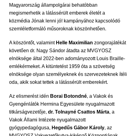
Magyarország állampolgárai behatóbban
megismerhetik a látássérült emberek életét a
közmédia Jónak lenni jó! kampányához kapcsolódó
szemléletformáló műsoroknak köszönhetően.
A köszöntőt, valamint
Helle Maximilian
zongorajátékát
követően dr. Nagy Sándor átadta az MVGYOSZ
elnöksége által 2022-ben adományozott Louis Braille-
emlékérmeket. A kitüntetést 1959 óta a szövetség
elnöksége olyan személyeknek és szervezeteknek ítéli
oda, akik sokat tettek a látássérült emberekért.
Az elismerést idén
Borai Botondné
, a Vakok és
Gyengénlátók Hermina Egyesülete nyugalmazott
titkárságvezetője,
dr. Tolnayné Csattos Márta
, a
Vakok Állami Intézete nyugalmazott
gyógypedagógusa,
Hegedűs Gábor Károly
, az
MVGYOSZ Vakvezetőkutya-kiképző Központjának