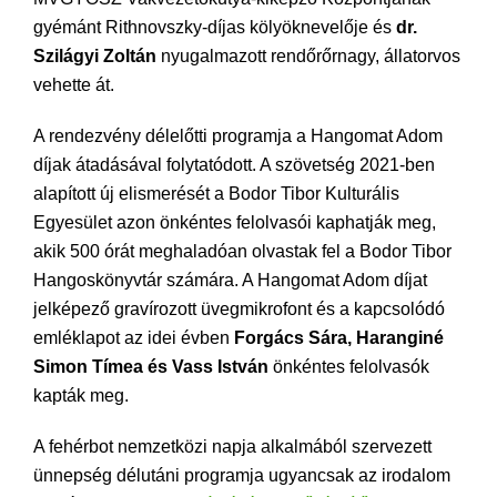
gyémánt Rithnovszky-díjas kölyöknevelője és
dr.
Szilágyi Zoltán
nyugalmazott rendőrőrnagy, állatorvos
vehette át.
A rendezvény délelőtti programja a Hangomat Adom
díjak átadásával folytatódott. A szövetség 2021-ben
alapított új elismerését a Bodor Tibor Kulturális
Egyesület azon önkéntes felolvasói kaphatják meg,
akik 500 órát meghaladóan olvastak fel a Bodor Tibor
Hangoskönyvtár számára. A Hangomat Adom díjat
jelképező gravírozott üvegmikrofont és a kapcsolódó
emléklapot az idei évben
Forgács Sára, Haranginé
Simon Tímea és Vass István
önkéntes felolvasók
kapták meg.
A fehérbot nemzetközi napja alkalmából szervezett
ünnepség délutáni programja ugyancsak az irodalom