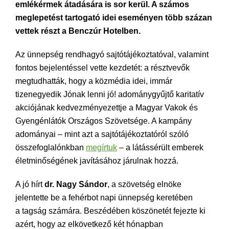
emlékérmek átadására is sor kerül. A számos
meglepetést tartogató idei eseményen több százan
vettek részt a Benczúr Hotelben.
Az ünnepség rendhagyó sajtótájékoztatóval, valamint
fontos bejelentéssel vette kezdetét: a résztvevők
megtudhatták, hogy a közmédia idei, immár
tizenegyedik Jónak lenni jó! adománygyűjtő karitatív
akciójának kedvezményezettje a Magyar Vakok és
Gyengénlátók Országos Szövetsége. A kampány
adományai – mint azt a sajtótájékoztatóról szóló
összefoglalónkban
megírtuk
– a látássérült emberek
életminőségének javításához járulnak hozzá.
A jó hírt
dr. Nagy Sándor
, a szövetség elnöke
jelentette be a fehérbot napi ünnepség keretében
a tagság számára. Beszédében köszönetét fejezte ki
azért, hogy az elkövetkező két hónapban