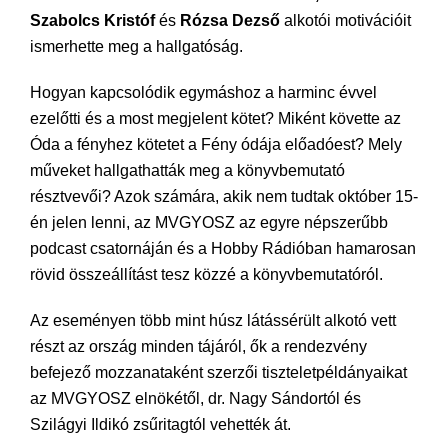
Szabolcs Kristóf
és
Rózsa Dezső
alkotói motivációit
ismerhette meg a hallgatóság.
Hogyan kapcsolódik egymáshoz a harminc évvel
ezelőtti és a most megjelent kötet? Miként követte az
Óda a fényhez kötetet a Fény ódája előadóest? Mely
műveket hallgathatták meg a könyvbemutató
résztvevői? Azok számára, akik nem tudtak október 15-
én jelen lenni, az MVGYOSZ az egyre népszerűbb
podcast csatornáján és a Hobby Rádióban hamarosan
rövid összeállítást tesz közzé a könyvbemutatóról.
Az eseményen több mint húsz látássérült alkotó vett
részt az ország minden tájáról, ők a rendezvény
befejező mozzanataként szerzői tiszteletpéldányaikat
az MVGYOSZ elnökétől, dr. Nagy Sándortól és
Szilágyi Ildikó zsűritagtól vehették át.