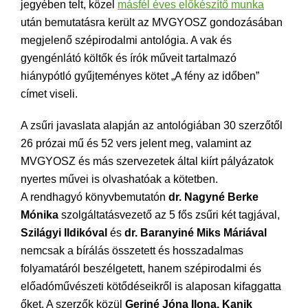
jegyében telt, közel
másfél éves előkészítő munka
után bemutatásra került az MVGYOSZ gondozásában
megjelenő szépirodalmi antológia. A vak és
gyengénlátó költők és írók műveit tartalmazó
hiánypótló gyűjteményes kötet „A fény az időben”
címet viseli.
A zsűri javaslata alapján az antológiában 30 szerzőtől
26 prózai mű és 52 vers jelent meg, valamint az
MVGYOSZ és más szervezetek által kiírt pályázatok
nyertes művei is olvashatóak a kötetben.
A rendhagyó könyvbemutatón
dr. Nagyné Berke
Mónika
szolgáltatásvezető az 5 fős zsűri két tagjával,
Szilágyi Ildikóval
és
dr. Baranyiné Miks Máriával
nemcsak a bírálás összetett és hosszadalmas
folyamatáról beszélgetett, hanem szépirodalmi és
előadóművészeti kötődéseikről is alaposan kifaggatta
őket. A szerzők közül
Geriné Jóna Ilona, Kanik