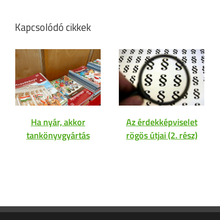
Kapcsolódó cikkek
Ha nyár, akkor
Az érdekképviselet
tankönyvgyártás
rögös útjai (2. rész)