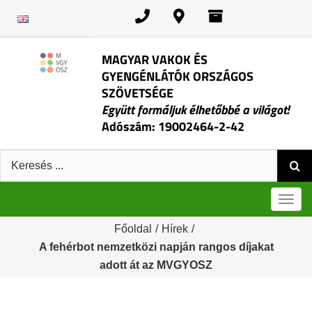
Kihagyás
MAGYAR VAKOK ÉS
GYENGÉNLÁTÓK ORSZÁGOS
SZÖVETSÉGE
Együtt formáljuk élhetőbbé a világot!
Adószám: 19002464-2-42
Keresés:
Men
Főoldal
/
Hírek
/
A fehérbot nemzetközi napján rangos díjakat
adott át az MVGYOSZ