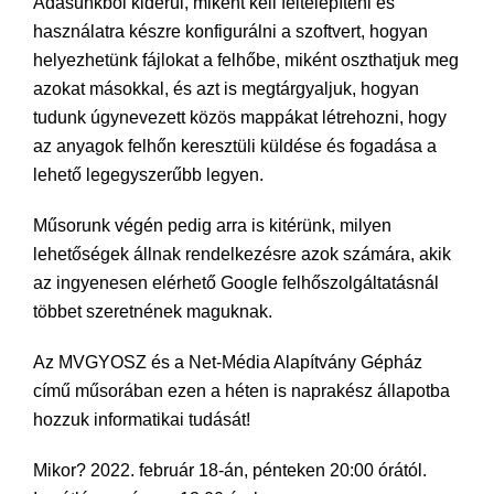
Adásunkból kiderül, miként kell feltelepíteni és
használatra készre konfigurálni a szoftvert, hogyan
helyezhetünk fájlokat a felhőbe, miként oszthatjuk meg
azokat másokkal, és azt is megtárgyaljuk, hogyan
tudunk úgynevezett közös mappákat létrehozni, hogy
az anyagok felhőn keresztüli küldése és fogadása a
lehető legegyszerűbb legyen.
Műsorunk végén pedig arra is kitérünk, milyen
lehetőségek állnak rendelkezésre azok számára, akik
az ingyenesen elérhető Google felhőszolgáltatásnál
többet szeretnének maguknak.
Az MVGYOSZ és a Net-Média Alapítvány Gépház
című műsorában ezen a héten is naprakész állapotba
hozzuk informatikai tudását!
Mikor? 2022. február 18-án, pénteken 20:00 órától.