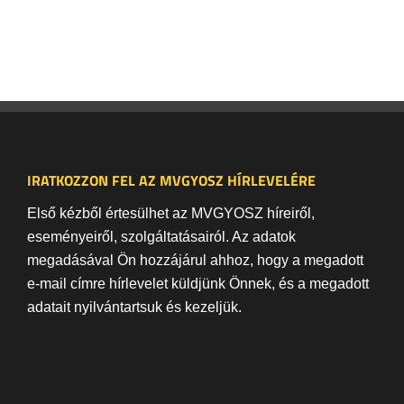
IRATKOZZON FEL AZ MVGYOSZ HÍRLEVELÉRE
Első kézből értesülhet az MVGYOSZ híreiről,
eseményeiről, szolgáltatásairól. Az adatok
megadásával Ön hozzájárul ahhoz, hogy a megadott
e-mail címre hírlevelet küldjünk Önnek, és a megadott
adatait nyilvántartsuk és kezeljük.