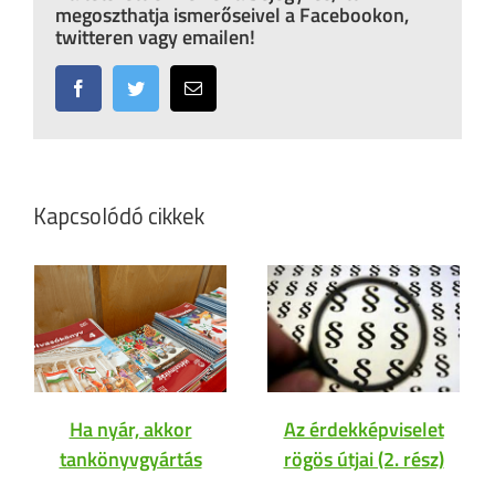
megoszthatja ismerőseivel a Facebookon,
twitteren vagy emailen!
Facebook
Twitter
Email:
Kapcsolódó cikkek
Ha nyár, akkor
Az érdekképviselet
tankönyvgyártás
rögös útjai (2. rész)