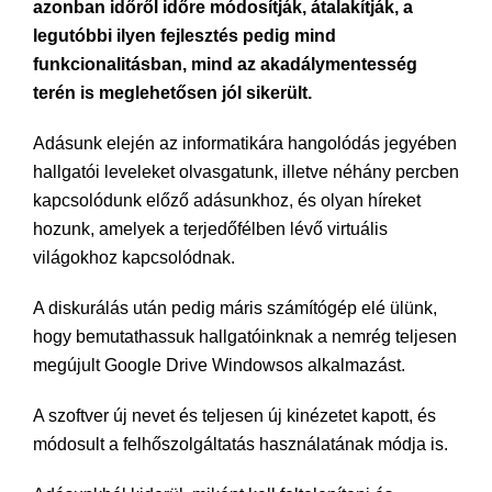
azonban időről időre módosítják, átalakítják, a
legutóbbi ilyen fejlesztés pedig mind
funkcionalitásban, mind az akadálymentesség
terén is meglehetősen jól sikerült.
Adásunk elején az informatikára hangolódás jegyében
hallgatói leveleket olvasgatunk, illetve néhány percben
kapcsolódunk előző adásunkhoz, és olyan híreket
hozunk, amelyek a terjedőfélben lévő virtuális
világokhoz kapcsolódnak.
A diskurálás után pedig máris számítógép elé ülünk,
hogy bemutathassuk hallgatóinknak a nemrég teljesen
megújult Google Drive Windowsos alkalmazást.
A szoftver új nevet és teljesen új kinézetet kapott, és
módosult a felhőszolgáltatás használatának módja is.