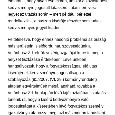
előfordult, hogy olyan esetekben, amikor a közlekedési
kedvezményre jogosult látássérült utas nem vesz
jegyet az utazás során – mert például bérlettel
rendelkezik –, a buszon kísérője részére sem tudtak
kedvezményes jegyet kiadni.
Feltételezve, hogy ehhez hasonló probléma az ország
más területein is előfordulhat, szövetségünk a
Volánbusz Zrt. elnök-vezérigazgatóját kereste meg a
helyzet tisztázása érdekében. Levelünkben
hangsúlyoztuk, hogy a fogyatékossággal élő utas
kísérőjének kedvezményre jogosultsága a
szabályozás (85/2007. (VI. 29.) kormányrendelet)
alapján egyértelműen megállapítható, továbbá a
Volánbusz Zrt. honlapján lévő tájékoztatóban is utalás
történik rá, hogy a kísérő kedvezményre való
jogosultságát a kíséretében lévő fogyatékos személy
igazolványa alapozza meg, azt más módon tanúsítani