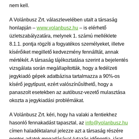
nem kell.
A Volánbusz Zrt. válaszlevelében utalt a társaság
honlapján –
www.volanbusz.hu
– is elérhető
üzletszabályzatára, melynek 1. számú melléklete
8.1.1. pontja rögzíti a fogyatékos személyeket, illetve
kísérőiket megillető kedvezmény fennálltát, annak
mértékét. A társaság tájékoztatása szerint a bejelentés
vizsgálata során megállapították, hogy a fedélzeti
jegykiadó gépek adatbázisa tartalmazza a 90%-os
kísérő jegytípust, ezért valószínűsíthető, hogy a
panaszolt esetekben az autóbusz-vezető mulasztása
okozta a jegykiadási problémákat.
A Volánbusz Zrt. kéri, hogy ha valaki a fentiekhez
hasonló fennakadást tapasztal, az
info@volanbusz.hu
címen haladéktalanul jelezze azt a társaság részére
pontos adatok megadásával (utazás időpontja, járat,