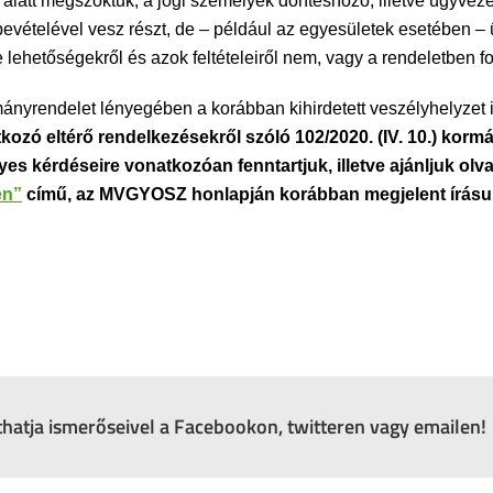
 alatt megszoktuk, a jogi személyek döntéshozó, illetve ügyvez
bevételével vesz részt, de – például az egyesületek esetében – 
 e lehetőségekről és azok feltételeiről nem, vagy a rendeletben fo
ányrendelet lényegében a korábban kihirdetett veszélyhelyzet i
zó eltérő rendelkezésekről szóló 102/2020. (IV. 10.) korm
es kérdéseire vonatkozóan fenntartjuk, illetve ajánljuk ol
én”
című, az MVGYOSZ honlapján korábban megjelent írásun
zthatja ismerőseivel a Facebookon, twitteren vagy emailen!