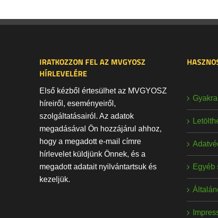
IRATKOZZON FEL AZ MVGYOSZ
HASZNOS
HÍRLEVELÉRE
Első kézből értesülhet az MVGYOSZ
Gyakran
híreiről, eseményeiről,
szolgáltatásairól. Az adatok
Letölt
megadásával Ön hozzájárul ahhoz,
hogy a megadott e-mail címre
Adatvé
hírlevelet küldjünk Önnek, és a
Egyéb 
megadott adatait nyilvántartsuk és
kezeljük.
Általán
Impres