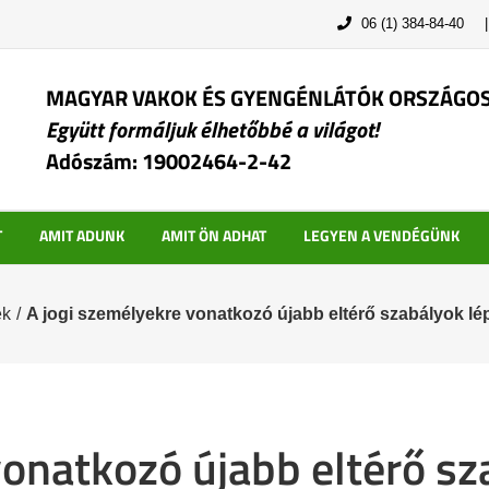
06 (1) 384-84-40
MAGYAR VAKOK ÉS GYENGÉNLÁTÓK ORSZÁGO
Együtt formáljuk élhetőbbé a világot!
Adószám: 19002464-2-42
T
AMIT ADUNK
AMIT ÖN ADHAT
LEGYEN A VENDÉGÜNK
ek
/
A jogi személyekre vonatkozó újabb eltérő szabályok lé
vonatkozó újabb eltérő sz