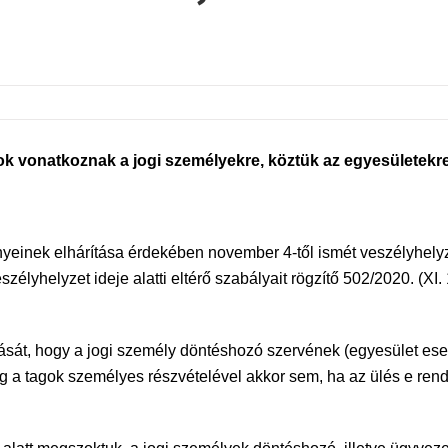
yok vonatkoznak a jogi személyekre, köztük az egyesületekre 
inek elhárítása érdekében november 4-től ismét veszélyhelyzete
élyhelyzet ideje alatti eltérő szabályait rögzítő 502/2020. (XI
ását, hogy a jogi személy döntéshozó szervének (egyesület ese
g a tagok személyes részvételével akkor sem, ha az ülés e ren