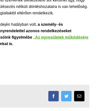
ető szervének ülésezésére sor kerülhet úgy, hogy
ülésezés nélküli döntéshozatalra is van lehetőség.
glaltaktól eltérően rendelkezik.
dején hatályban volt,
a személy- és
ányrendelettel azonos rendelkezéseket
vasóink figyelmébe
„Az egyesületek működésére
kat is.
Facebook
Twitter
Email: