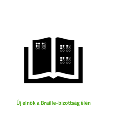
Új elnök a Braille-bizottság élén
A
nyitv