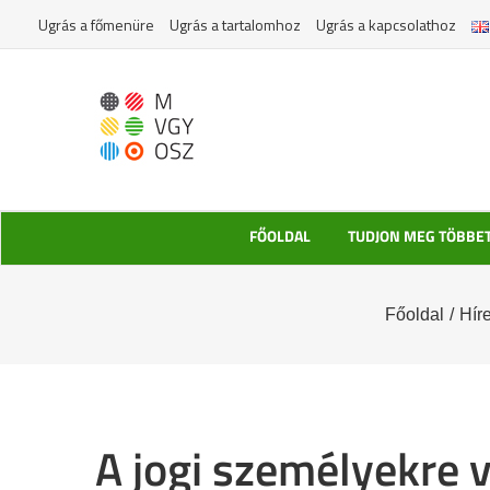
Kihagyás
Ugrás a főmenüre
Ugrás a tartalomhoz
Ugrás a kapcsolathoz
FŐOLDAL
TUDJON MEG TÖBBE
Főoldal
/
Hír
A jogi személyekre 