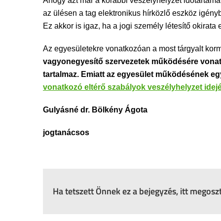
Ahogy azt már a korábbi veszélyhelyzet időtartama
az ülésen a tag elektronikus hírközlő eszköz igény
Ez akkor is igaz, ha a jogi személy létesítő okirata
Az egyesületekre vonatkozóan a most tárgyalt korm
vagyonegyesítő szervezetek működésére vonatko
tartalmaz. Emiatt az egyesület működésének egy
vonatkozó eltérő szabályok veszélyhelyzet idej
Gulyásné dr. Bölkény Ágota
jogtanácsos
Ha tetszett Önnek ez a bejegyzés, itt megos