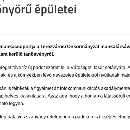
önyörű épületei
unkacsoportja a Terézvárosi Önkormányzat munkatársával
tásra kerülő tanösvényről.
eget téve tíz új padot szerelt fel a Városligeti fasor sétányára
nak, és a környékben lévő nevezetes épületekről nyújtanak maj
n is felhívták a figyelmet az infokommunikációs akadálymente
lap helyes kialakítására. Azaz arra, hogy a honlap a látássérü
ható legyen.
nleg hatályos szabvány értelmében a padokon szükséges elhe