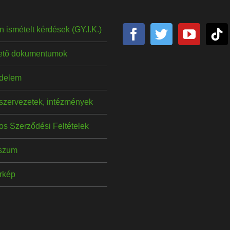
 ismételt kérdések (GY.I.K.)
hető dokumentumok
delem
szervezetek, intézmények
os Szerződési Feltételek
szum
érkép