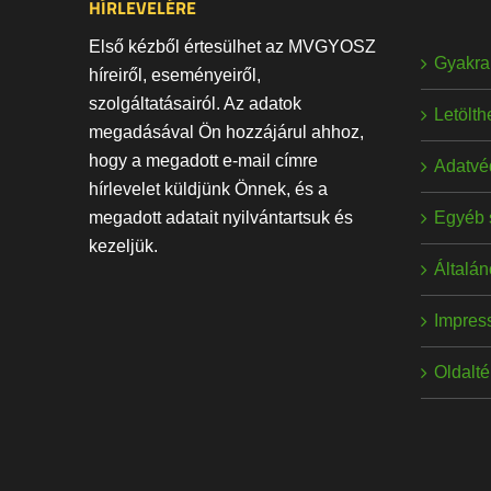
HÍRLEVELÉRE
Első kézből értesülhet az MVGYOSZ
Gyakran
híreiről, eseményeiről,
szolgáltatásairól. Az adatok
Letölt
megadásával Ön hozzájárul ahhoz,
hogy a megadott e-mail címre
Adatvé
hírlevelet küldjünk Önnek, és a
Egyéb 
megadott adatait nyilvántartsuk és
kezeljük.
Általán
Impres
Oldalt