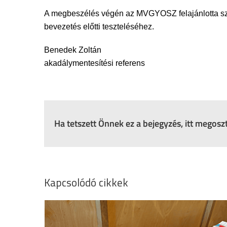
A megbeszélés végén az MVGYOSZ felajánlotta szak
bevezetés előtti teszteléséhez.
Benedek Zoltán
akadálymentesítési referens
Ha tetszett Önnek ez a bejegyzés, itt megos
Kapcsolódó cikkek