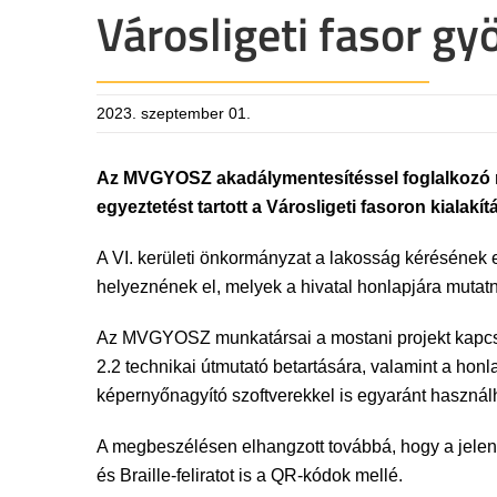
Városligeti fasor gy
2023. szeptember 01.
Az MVGYOSZ akadálymentesítéssel foglalkozó m
egyeztetést tartott a Városligeti fasoron kialakí
A VI. kerületi önkormányzat a lakosság kérésének el
helyeznének el, melyek a hivatal honlapjára mutat
Az MVGYOSZ munkatársai a mostani projekt kapcsá
2.2 technikai útmutató betartására, valamint a hon
képernyőnagyító szoftverekkel is egyaránt használ
A megbeszélésen elhangzott továbbá, hogy a jele
és Braille-feliratot is a QR-kódok mellé.