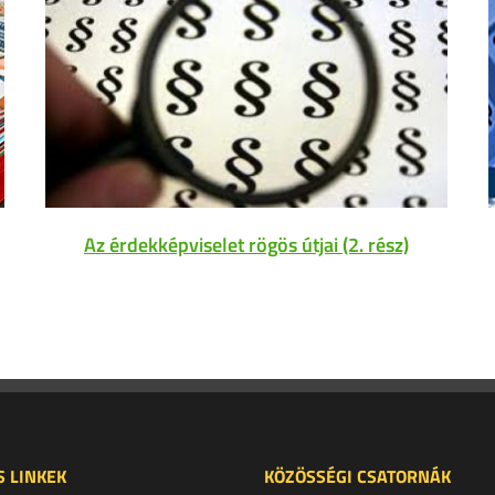
Az érdekképviselet rögös útjai (2. rész)
 LINKEK
KÖZÖSSÉGI CSATORNÁK