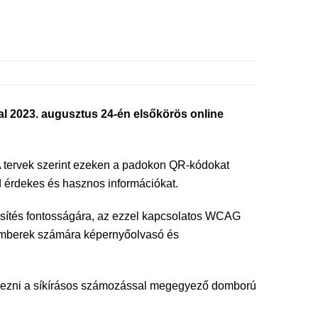
 2023. augusztus 24-én elsőkörös online
. A tervek szerint ezeken a padokon QR-kódokat
d érdekes és hasznos információkat.
sítés fontosságára, az ezzel kapcsolatos WCAG
lt emberek számára képernyőolvasó és
lyezni a síkírásos számozással megegyező domború