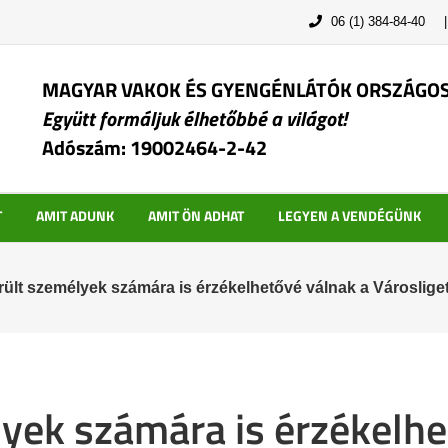
06 (1) 384-84-40
MAGYAR VAKOK ÉS GYENGÉNLÁTÓK ORSZÁGO
Együtt formáljuk élhetőbbé a világot!
Adószám: 19002464-2-42
T
AMIT ADUNK
AMIT ÖN ADHAT
LEGYEN A VENDÉGÜNK
rült személyek számára is érzékelhetővé válnak a Városlige
lyek számára is érzékelhe