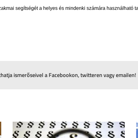
mai segítségét a helyes és mindenki számára használható tanö
zthatja ismerőseivel a Facebookon, twitteren vagy emailen!