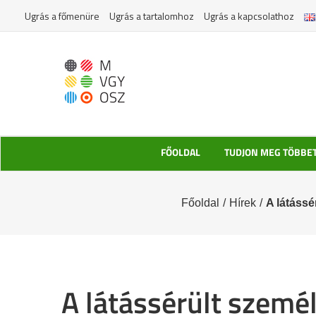
Kihagyás
Ugrás a főmenüre
Ugrás a tartalomhoz
Ugrás a kapcsolathoz
FŐOLDAL
TUDJON MEG TÖBBE
Főoldal
/
Hírek
/
A látássé
A látássérült szemé