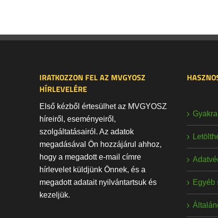
IRATKOZZON FEL AZ MVGYOSZ
HASZNOS
HÍRLEVELÉRE
Első kézből értesülhet az MVGYOSZ
Gyakran
híreiről, eseményeiről,
szolgáltatásairól. Az adatok
Letölt
megadásával Ön hozzájárul ahhoz,
hogy a megadott e-mail címre
Adatvé
hírlevelet küldjünk Önnek, és a
Egyéb 
megadott adatait nyilvántartsuk és
kezeljük.
Általán