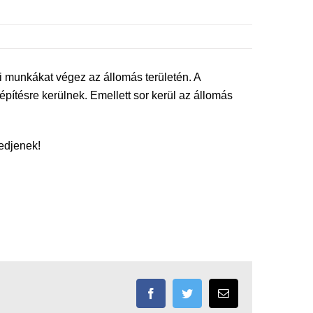
i munkákat végez az állomás területén. A
iépítésre kerülnek. Emellett sor kerül az állomás
edjenek!
Facebook
Twitter
Email: