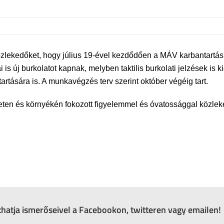
zlekedőket, hogy július 19-ével kezdődően a MÁV karbantartás
s új burkolatot kapnak, melyben taktilis burkolati jelzések is k
artására is. A munkavégzés terv szerint október végéig tart.
leten és környékén fokozott figyelemmel és óvatossággal közlek
zthatja ismerőseivel a Facebookon, twitteren vagy emailen!