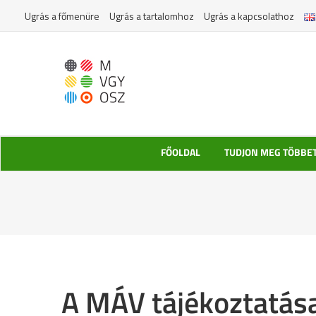
Kihagyás
Ugrás a főmenüre
Ugrás a tartalomhoz
Ugrás a kapcsolathoz
FŐOLDAL
TUDJON MEG TÖBBE
A MÁV tájékoztatás