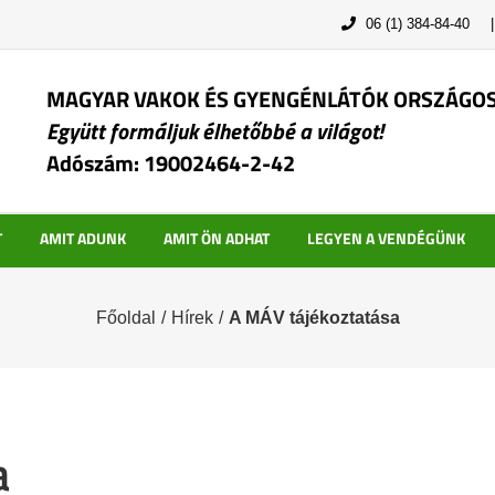
06 (1) 384-84-40
MAGYAR VAKOK ÉS GYENGÉNLÁTÓK ORSZÁGO
Együtt formáljuk élhetőbbé a világot!
Adószám: 19002464-2-42
T
AMIT ADUNK
AMIT ÖN ADHAT
LEGYEN A VENDÉGÜNK
Főoldal
/
Hírek
/
A MÁV tájékoztatása
a