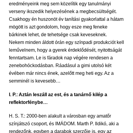
eredményeink meg sem közelítik egy tanulmányi
verseny ikszedik helyezésének a megbecsültségét.
Csakhogy én huszonöt év tanítási gyakorlattal a hátam
mögött is azt gondolom, hogy esze meg feneke
bárkinek lehet, de tehetsége csak keveseknek.
Nekem minden áldott órán egy színpadi produkciót kell
leművelnem, hogy a gyerek érdeklődését, nyitottságát
fenntartsam. Le is fáradok nap végére rendesen a
zenebohóckodásban. Ráadásul a gimi utolsó két
évében már nincs ének, azelőtt meg heti egy. Az a
semminél is kevesebb…
I. P.: Aztán leszáll az est, és a tanárnő kilép a
reflektorfénybe…
H. S. T.: 2000-ben alakult a városban egy amatőr
színjátszó csoport, és IMÁDOM. Marth P. Ildikó, aki a
rendezőnk, egyben a darabok szerzője is, egy az