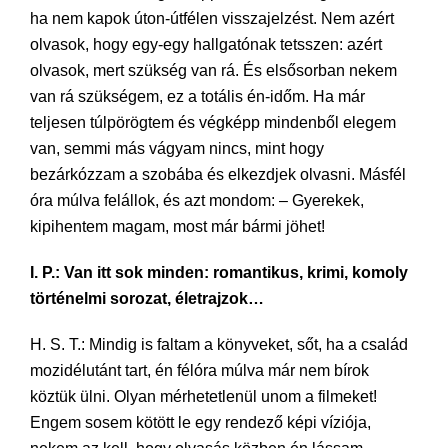
ha nem kapok úton-útfélen visszajelzést. Nem azért
olvasok, hogy egy-egy hallgatónak tetsszen: azért
olvasok, mert szükség van rá. És elsősorban nekem
van rá szükségem, ez a totális én-időm. Ha már
teljesen túlpörögtem és végképp mindenből elegem
van, semmi más vágyam nincs, mint hogy
bezárkózzam a szobába és elkezdjek olvasni. Másfél
óra múlva felállok, és azt mondom: – Gyerekek,
kipihentem magam, most már bármi jöhet!
I. P.: Van itt sok minden: romantikus, krimi, komoly
történelmi sorozat, életrajzok…
H. S. T.: Mindig is faltam a könyveket, sőt, ha a család
mozidélutánt tart, én félóra múlva már nem bírok
köztük ülni. Olyan mérhetetlenül unom a filmeket!
Engem sosem kötött le egy rendező képi víziója,