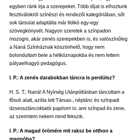
egyben ránk írja a szerepeket. Több díjat is elhoztunk
fesztiválokról színészi és rendezői kategóriában, sőt
sok társulat adaptálta már Ildikó egy-egy
szövegkönyvét. Nagyon szeretek a színpadon
mozogni, akár zenés szerepekben is, és valószínűleg
a Naná Színháznak köszönhető, hogy nem
bolondultam bele a hétköznapokba és nem lettem
pályaelhagyó pedagógus.
I. P.: A zenés darabokban táncra is perdülsz?
H. S. T.: Naná! A Nyírség Utánpótlásban táncoltam a
fősuli alatt, azóta lett Társas-, néptánc és színpadi
dzsessztáncoktatói papírom is: ami színpad és zene,
az szerintem nekem mind fekszik.
I. P.: A magad örömére mit raksz be otthon a
magnóba?