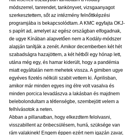
módszerrel, tanrendet, tankönyvet, vizsgaanyagot
szerkesztettem, sőt az intézmény felnőttképzési
programjába is bekapcsolódtam. A KMC egyfajta OKJ-
s papírt ad, amelyet az egész országban elfogadnak,
de ugye Kínában alapvetően nem a Kodály-módszer
alapján tanítják a zenét. Amikor decemberben két hét
szabadságra hazajöttem, a két hétből egy hónap lett,
utána még egy, és hamar kiderült, hogy a pandémia
miatt egyáltalán nem mehetek vissza. A gimiben ugye
egyéves fizetés nélküli szabit vettem ki. Áprilisban,
amikor már minden egyes ing élre volt vasalva és
minden porcica levadászva a lakásban és majdnem
belebolondultam a tétlenségbe, szembejött velem a
felhívásotok a neten.
Abban a pillanatban, hogy elkezdtem felolvasni,
visszabillent az önbecsülésem, hurrá, szüksége van
rám valakinek! Engem éppen ezért nem igazán zavar,