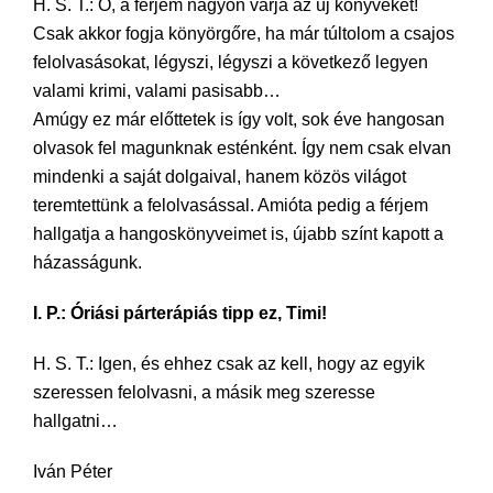
H. S. T.: Ó, a férjem nagyon várja az új könyveket!
Csak akkor fogja könyörgőre, ha már túltolom a csajos
felolvasásokat, légyszi, légyszi a következő legyen
valami krimi, valami pasisabb…
Amúgy ez már előttetek is így volt, sok éve hangosan
olvasok fel magunknak esténként. Így nem csak elvan
mindenki a saját dolgaival, hanem közös világot
teremtettünk a felolvasással. Amióta pedig a férjem
hallgatja a hangoskönyveimet is, újabb színt kapott a
házasságunk.
I. P.: Óriási párterápiás tipp ez, Timi!
H. S. T.: Igen, és ehhez csak az kell, hogy az egyik
szeressen felolvasni, a másik meg szeresse
hallgatni…
Iván Péter