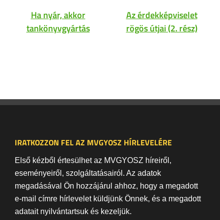
Ha nyár, akkor
Az érdekképviselet
tankönyvgyártás
rögös útjai (2. rész)
IRATKOZZON FEL AZ MVGYOSZ HÍRLEVELÉRE
Első kézből értesülhet az MVGYOSZ híreiről,
eseményeiről, szolgáltatásairól. Az adatok
megadásával Ön hozzájárul ahhoz, hogy a megadott
e-mail címre hírlevelet küldjünk Önnek, és a megadott
adatait nyilvántartsuk és kezeljük.