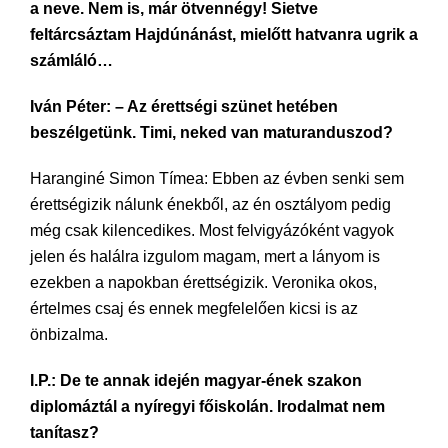
a neve. Nem is, már ötvennégy! Sietve
feltárcsáztam Hajdúnánást, mielőtt hatvanra ugrik a
számláló…
Iván Péter: – Az érettségi szünet hetében
beszélgetünk. Timi, neked van maturanduszod?
Haranginé Simon Tímea: Ebben az évben senki sem
érettségizik nálunk énekből, az én osztályom pedig
még csak kilencedikes. Most felvigyázóként vagyok
jelen és halálra izgulom magam, mert a lányom is
ezekben a napokban érettségizik. Veronika okos,
értelmes csaj és ennek megfelelően kicsi is az
önbizalma.
I.P.: De te annak idején magyar-ének szakon
diplomáztál a nyíregyi főiskolán. Irodalmat nem
tanítasz?