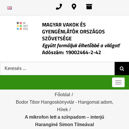
Kihagyás
MAGYAR VAKOK ÉS
GYENGÉNLÁTÓK ORSZÁGOS
SZÖVETSÉGE
Együtt formáljuk élhetőbbé a világot!
Adószám: 19002464-2-42
Keresés:
Men
Főoldal
/
Bodor Tibor Hangoskönyvtár - Hangomat adom
,
Hírek
/
A mikrofon lett a színpadom – interjú
Haranginé Simon Tímeával