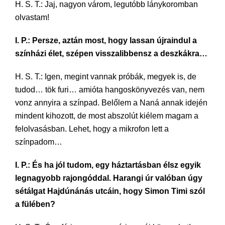
H. S. T.: Jaj, nagyon várom, legutóbb lánykoromban
olvastam!
I. P.: Persze, aztán most, hogy lassan újraindul a
színházi élet, szépen visszalibbensz a deszkákra…
H. S. T.: Igen, megint vannak próbák, megyek is, de
tudod… tök furi… amióta hangoskönyvezés van, nem
vonz annyira a színpad. Belőlem a Naná annak idején
mindent kihozott, de most abszolút kiélem magam a
felolvasásban. Lehet, hogy a mikrofon lett a
színpadom…
I. P.: És ha jól tudom, egy háztartásban élsz egyik
legnagyobb rajongóddal. Harangi úr valóban úgy
sétálgat Hajdúnánás utcáin, hogy Simon Timi szól
a fülében?