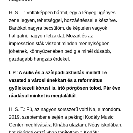
H. S. T.: Voltaképpen bármit, egy a lényeg: igényes
zene legyen, tehetséggel, hozzáértéssel elkészítve.
Bartókot nagyra becsülöm, de képtelen vagyok
hallgatni, nagyon felzaklat. Mozart és az
impresszionisták viszont minden mennyiségben
jöhetnek, könnyűzenében pedig a minél dúsabb,
gazdagabb hangzás érdekel.
I. P.: A sulis és a színpadi aktivitás mellett Te
vezeted a városi énekkart és a református
gyülekezeti kórust is, irtó pörgősen tolod. Pár éve
ráadásul minket is megtaláltál.
H. S. T.: Fú, az nagyon sorsszerű volt! Na, elmondom.
2019. szeptember elsején a pekingi Kodály Music
Center meghívására Kínába utaztam. Négy iskolában,
hat kísérleti osztályban tanítottam a Kodály-