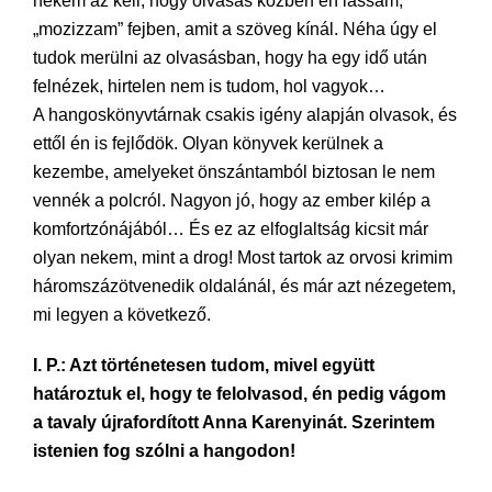
nekem az kell, hogy olvasás közben én lássam,
„mozizzam” fejben, amit a szöveg kínál. Néha úgy el
tudok merülni az olvasásban, hogy ha egy idő után
felnézek, hirtelen nem is tudom, hol vagyok…
A hangoskönyvtárnak csakis igény alapján olvasok, és
ettől én is fejlődök. Olyan könyvek kerülnek a
kezembe, amelyeket önszántamból biztosan le nem
vennék a polcról. Nagyon jó, hogy az ember kilép a
komfortzónájából… És ez az elfoglaltság kicsit már
olyan nekem, mint a drog! Most tartok az orvosi krimim
háromszázötvenedik oldalánál, és már azt nézegetem,
mi legyen a következő.
I. P.: Azt történetesen tudom, mivel együtt
határoztuk el, hogy te felolvasod, én pedig vágom
a tavaly újrafordított Anna Karenyinát. Szerintem
istenien fog szólni a hangodon!