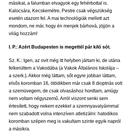
másikat, a falumban elvagyok egy fehérbottal is.
Kalocsára, Kecskemétre, Pestre csak végszükség
esetén utazom fel. A mai technológiák mellett azt
mondom, ne már, hogy én menjek bárhová, jöjjön a
világ hozzám!
I. P.: Azért Budapesten is megettél pár kiló sót.
Sz. K.: Igen, az ovit még itt helyben jártam ki, de utána
felkerültem a Vakodába (a Vakok Általános Iskolája –
a szerk.). Akkor még láttam, sőt egyre jobban láttam,
elsős koromban 16, ötödikben már csak 8 dioptriás volt
a szemüvegem, de csak olvasáshoz hordtam, amúgy
nem voltam négyszemű. Arról viszont senki sem
értesített, hogy nekem ezekkel a szemnyavalyáimmal
nem szabadott volna intenzíven atletizálni: hatodikos
koromban szépen meg is vakultam szinte egyik napról
a másikra.