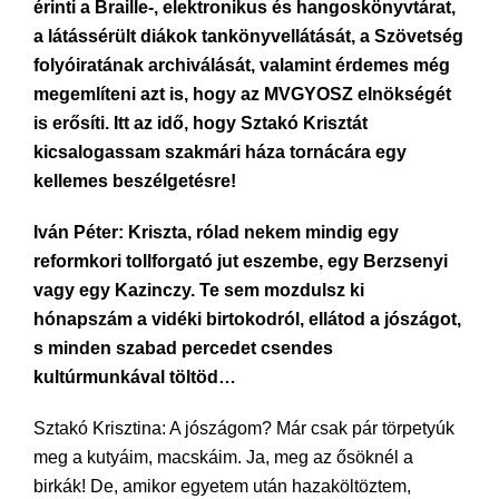
érinti a Braille-, elektronikus és hangoskönyvtárat,
a látássérült diákok tankönyvellátását, a Szövetség
folyóiratának archiválását, valamint érdemes még
megemlíteni azt is, hogy az MVGYOSZ elnökségét
is erősíti. Itt az idő, hogy Sztakó Krisztát
kicsalogassam szakmári háza tornácára egy
kellemes beszélgetésre!
Iván Péter: Kriszta, rólad nekem mindig egy
reformkori tollforgató jut eszembe, egy Berzsenyi
vagy egy Kazinczy. Te sem mozdulsz ki
hónapszám a vidéki birtokodról, ellátod a jószágot,
s minden szabad percedet csendes
kultúrmunkával töltöd…
Sztakó Krisztina: A jószágom? Már csak pár törpetyúk
meg a kutyáim, macskáim. Ja, meg az ősöknél a
birkák! De, amikor egyetem után hazaköltöztem,