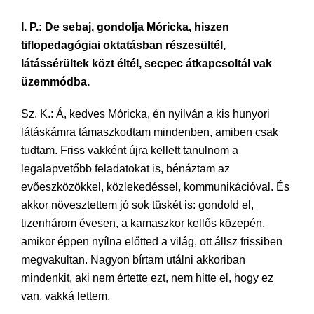
I. P.: De sebaj, gondolja Móricka, hiszen
tiflopedagógiai oktatásban részesültél,
látássérültek közt éltél, secpec átkapcsoltál vak
üzemmódba.
Sz. K.: Á, kedves Móricka, én nyilván a kis hunyori
látáskámra támaszkodtam mindenben, amiben csak
tudtam. Friss vakként újra kellett tanulnom a
legalapvetőbb feladatokat is, bénáztam az
evőeszközökkel, közlekedéssel, kommunikációval. És
akkor növesztettem jó sok tüskét is: gondold el,
tizenhárom évesen, a kamaszkor kellős közepén,
amikor éppen nyílna előtted a világ, ott állsz frissiben
megvakultan. Nagyon bírtam utálni akkoriban
mindenkit, aki nem értette ezt, nem hitte el, hogy ez
van, vakká lettem.