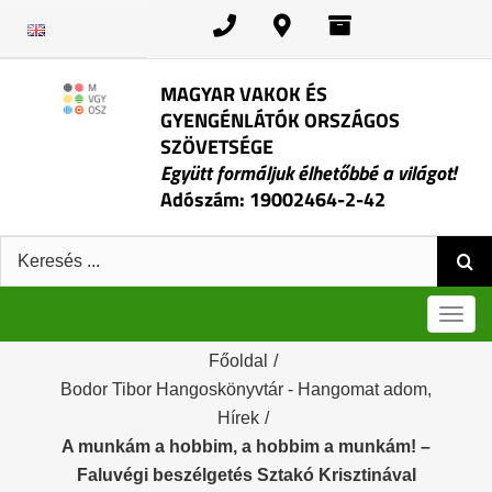
Kihagyás
MAGYAR VAKOK ÉS
GYENGÉNLÁTÓK ORSZÁGOS
SZÖVETSÉGE
Együtt formáljuk élhetőbbé a világot!
Adószám: 19002464-2-42
Keresés:
Men
Főoldal
/
Bodor Tibor Hangoskönyvtár - Hangomat adom
,
Hírek
/
A munkám a hobbim, a hobbim a munkám! –
Faluvégi beszélgetés Sztakó Krisztinával