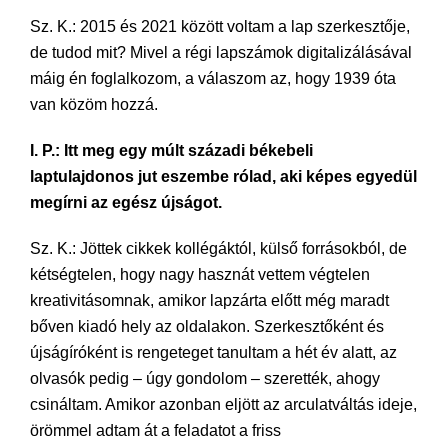
Sz. K.: 2015 és 2021 között voltam a lap szerkesztője,
de tudod mit? Mivel a régi lapszámok digitalizálásával
máig én foglalkozom, a válaszom az, hogy 1939 óta
van közöm hozzá.
I. P.: Itt meg egy múlt századi békebeli
laptulajdonos jut eszembe rólad, aki képes egyedül
megírni az egész újságot.
Sz. K.: Jöttek cikkek kollégáktól, külső forrásokból, de
kétségtelen, hogy nagy hasznát vettem végtelen
kreativitásomnak, amikor lapzárta előtt még maradt
bőven kiadó hely az oldalakon. Szerkesztőként és
újságíróként is rengeteget tanultam a hét év alatt, az
olvasók pedig – úgy gondolom – szerették, ahogy
csináltam. Amikor azonban eljött az arculatváltás ideje,
örömmel adtam át a feladatot a friss