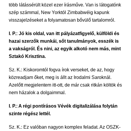
több látássérült közel ezer írásműve. Van is látogatónk
szép számmal, New Yorktól Zimbabwéig kapunk
visszajelzéseket a folyamatosan bővülő tartalomról.
I. P.: Jó kis oldal, van itt pályázatfigyelő, külföldi és
hazai szerzők munkái, sőt tanulmányok, esszék is
a vakságról. És nini, az egyik alkotó nem más, mint
Sztakó Krisztina.
Sz. K.: Kiskoromtól fogva írok verseket, de az, hogy
közreadjam őket, meg is állt az Irodalmi Saroknál.
Azelőtt megjelentem itt-ott, de már csak ritkán költök és
nem házalok a dolgaimmal.
I. P.: A régi pontírásos Vévék digitalizálása folytán
szinte régész lettél.
Sz. K.: Ez valóban nagyon komplex feladat. Az OSZK-