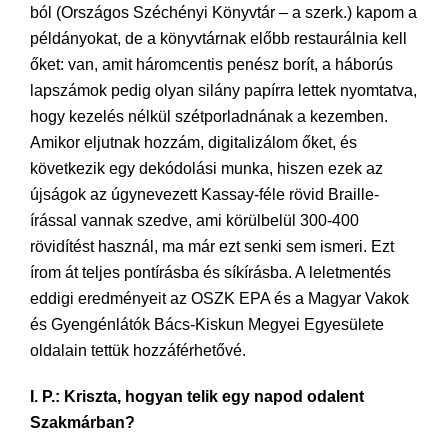
ból (Országos Széchényi Könyvtár – a szerk.) kapom a
példányokat, de a könyvtárnak előbb restaurálnia kell
őket: van, amit háromcentis penész borít, a háborús
lapszámok pedig olyan silány papírra lettek nyomtatva,
hogy kezelés nélkül szétporladnának a kezemben.
Amikor eljutnak hozzám, digitalizálom őket, és
következik egy dekódolási munka, hiszen ezek az
újságok az úgynevezett Kassay-féle rövid Braille-
írással vannak szedve, ami körülbelül 300-400
rövidítést használ, ma már ezt senki sem ismeri. Ezt
írom át teljes pontírásba és síkírásba. A leletmentés
eddigi eredményeit az OSZK EPA és a Magyar Vakok
és Gyengénlátók Bács-Kiskun Megyei Egyesülete
oldalain tettük hozzáférhetővé.
I. P.: Kriszta, hogyan telik egy napod odalent
Szakmárban?