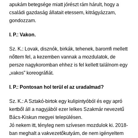
apukám betegsége miatt jórészt rám hárult, hogy a
családi gazdaság állatait etessem, kitrágyázzam,
gondozzam.
I. P.: Vakon.
Sz. K.: Lovak, disznók, birkák, tehenek, baromfi mellett
nőttem fel, a kezemben vannak a mozdulatok, de
persze nagykoromban ehhez is fel kellett találnom egy
„vakos” koreográfiát.
I. P.: Pontosan hol terül el az uradalmad?
Sz. K.: A Sztakó-birtok egy kulipintyóból és egy apró
kertből áll a nagyjából ezer lelkes Szakmár nevezetű
Bács-Kiskun megyei településen.
Jó nekem itt, tényleg nem szívesen mozdulok ki. 2018-
ban meghalt a vakvezetőkutyám, de nem igényeltem