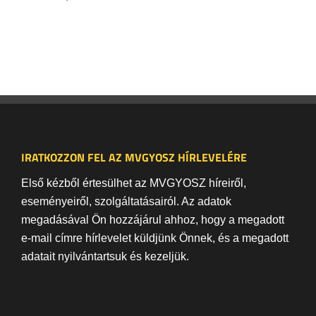
IRATKOZZON FEL AZ MVGYOSZ HÍRLEVELÉRE
Első kézből értesülhet az MVGYOSZ híreiről,
eseményeiről, szolgáltatásairól. Az adatok
megadásával Ön hozzájárul ahhoz, hogy a megadott
e-mail címre hírlevelet küldjünk Önnek, és a megadott
adatait nyilvántartsuk és kezeljük.