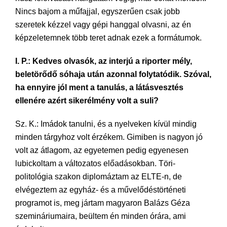
Nincs bajom a műfajjal, egyszerűen csak jobb
szeretek kézzel vagy gépi hanggal olvasni, az én
képzeletemnek több teret adnak ezek a formátumok.
I. P.: Kedves olvasók, az interjú a riporter mély,
beletörődő sóhaja után azonnal folytatódik. Szóval,
ha ennyire jól ment a tanulás, a látásvesztés
ellenére azért sikerélmény volt a suli?
Sz. K.: Imádok tanulni, és a nyelveken kívül mindig
minden tárgyhoz volt érzékem. Gimiben is nagyon jó
volt az átlagom, az egyetemen pedig egyenesen
lubickoltam a változatos előadásokban. Töri-
politológia szakon diplomáztam az ELTE-n, de
elvégeztem az egyház- és a művelődéstörténeti
programot is, meg jártam magyaron Balázs Géza
szemináriumaira, beültem én minden órára, ami