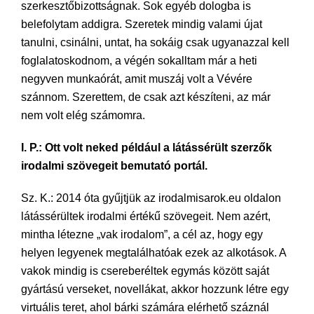
szerkesztőbizottságnak. Sok egyéb dologba is
belefolytam addigra. Szeretek mindig valami újat
tanulni, csinálni, untat, ha sokáig csak ugyanazzal kell
foglalatoskodnom, a végén sokalltam már a heti
negyven munkaórát, amit muszáj volt a Vévére
szánnom. Szerettem, de csak azt készíteni, az már
nem volt elég számomra.
I. P.: Ott volt neked például a látássérült szerzők
irodalmi szövegeit bemutató portál.
Sz. K.: 2014 óta gyűjtjük az irodalmisarok.eu oldalon
látássérültek irodalmi értékű szövegeit. Nem azért,
mintha létezne „vak irodalom”, a cél az, hogy egy
helyen legyenek megtalálhatóak ezek az alkotások. A
vakok mindig is csereberéltek egymás között saját
gyártású verseket, novellákat, akkor hozzunk létre egy
virtuális teret, ahol bárki számára elérhető száznál