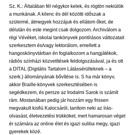
Sz. K.: Általában fél négykor kelek, és rögtön nekiülök
a munkának. A kilenc és dél közötti időszak a
szüleimé, átmegyek hozzájuk és ellátom őket, de
délután és este megint csak dolgozom. Archiválom a
régi Vévéket, iskolai tankönyvek pontírásos változatait
szerkesztem és/vagy lektorálom, emellett a
hangoskönyvtárban én foglalkozom a hangjátékok,
rádiós színházi közvetítések feldolgozásával, ja és ott
a DITAL (Digitális Tartalom Látássérülteknek – a
szerk.) állományának bővítése is. S ha már könyv,
akkor Braille-könyvek szerkesztésében is
segédkezem, és persze az Irodalmi Sarok is számít
rám. Mostanában pedig jár hozzám egy frissen
megvakult kisfiú Kalocsáról, tanítom neki az írás-
olvasást, életvezetési trükköket, mert hamarosan véget
ér számára az online élet és igazi suliba megy, igazi
gyerekek közé.