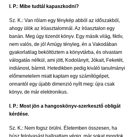
I. P.: Mibe tudtál kapaszkodni?
Sz. K.: Van rólam egy fénykép abból az időszakból,
ahogy ülök az íróasztalomnál. Az íróasztalon egy
banán. Meg úgy tizenöt könyv. Egy másik világ, fiktív,
nem valós, de jó! Amúgy tényleg, én a Vakodában
gyakorlatilag beköltöztem a könyvtárba, és olvastam
válogatás nélkül, ami jött, Kodolányit, Jókait, Feketét,
indiánost, bármit. Hetedikben pedig kiváló tanulmányi
előmenetelem miatt kaptam egy számítógépet,
onnantól egy újabb dimenzió nyílt meg: újra csak
könyv, de már elektronikus.
I. P.: Most jön a hangoskönyv-szerkesztő obligát
kérdése.
Sz. K.: Nem fogsz örülni. Életemben összesen, ha
húsz felolvasást hallgattam végig, már sokat mondok.