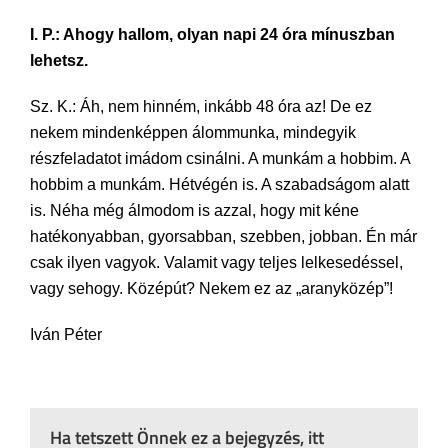
I. P.: Ahogy hallom, olyan napi 24 óra mínuszban
lehetsz.
Sz. K.: Áh, nem hinném, inkább 48 óra az! De ez
nekem mindenképpen álommunka, mindegyik
részfeladatot imádom csinálni. A munkám a hobbim. A
hobbim a munkám. Hétvégén is. A szabadságom alatt
is. Néha még álmodom is azzal, hogy mit kéne
hatékonyabban, gyorsabban, szebben, jobban. Én már
csak ilyen vagyok. Valamit vagy teljes lelkesedéssel,
vagy sehogy. Középút? Nekem ez az „aranyközép”!
Iván Péter
Ha tetszett Önnek ez a bejegyzés, itt