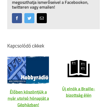
megoszthatja ismerőseivel a Facebookon,
twitteren vagy emailen!
Facebook
Twitter
Email:
Kapcsolódó cikkek
Új elnök a Braille-
Élőben köszöntjük a
bizottság élén
nyár utolsó hónapját a
Gépházban!