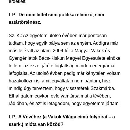
érdekelt.
I. P.: De nem lettél sem politikai elemző, sem
sztártörténész.
Sz. K.: Az egyetem utolsó évében már pontosan
tudtam, hogy egyik pálya sem az enyém. Addigra már
más felé vitt az utam: 2004-től a Magyar Vakok és
Gyengénlátók Bács-Kiskun Megyei Egyesülete elnöke
lettem, az ezzel járó elfoglaltság minden energiámat
lefoglalta. Az utolsó évben pedig már kénytelen voltam
hazaköltözni is, amit egyáltalán nem bántam, hisz
mindig úgy terveztem, hogy visszatérek Szakmárba.
Elhallgatom egykori évfolyamtársaimat a tévében,
rádióban, és azt is letagadom, hogy egyetemre jártam!
I. P.: A Vévéhez (a Vakok Világa című folyóirat – a
szerk.) mióta van közöd?