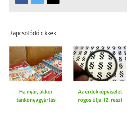
Kapcsolódó cikkek
Ha nyár, akkor
Az érdekképviselet
tankönyvgyártás
rögös útjai (2. rész)