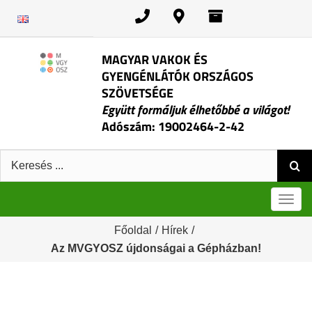
Kihagyás
MAGYAR VAKOK ÉS
GYENGÉNLÁTÓK ORSZÁGOS
SZÖVETSÉGE
Együtt formáljuk élhetőbbé a világot!
Adószám: 19002464-2-42
Keresés:
Men
Főoldal
/
Hírek
/
Az MVGYOSZ újdonságai a Gépházban!