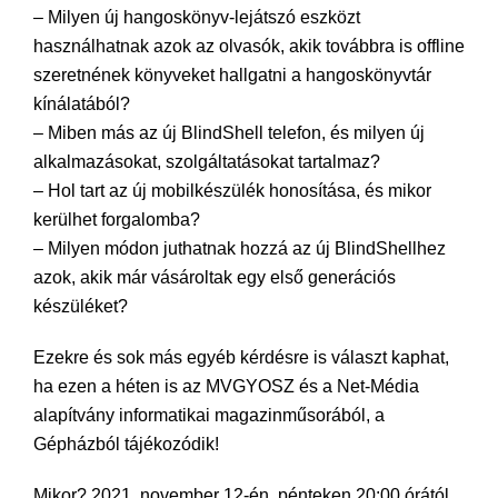
– Milyen új hangoskönyv-lejátszó eszközt
használhatnak azok az olvasók, akik továbbra is offline
szeretnének könyveket hallgatni a hangoskönyvtár
kínálatából?
– Miben más az új BlindShell telefon, és milyen új
alkalmazásokat, szolgáltatásokat tartalmaz?
– Hol tart az új mobilkészülék honosítása, és mikor
kerülhet forgalomba?
– Milyen módon juthatnak hozzá az új BlindShellhez
azok, akik már vásároltak egy első generációs
készüléket?
Ezekre és sok más egyéb kérdésre is választ kaphat,
ha ezen a héten is az MVGYOSZ és a Net-Média
alapítvány informatikai magazinműsorából, a
Gépházból tájékozódik!
Mikor? 2021. november 12-én, pénteken 20:00 órától.