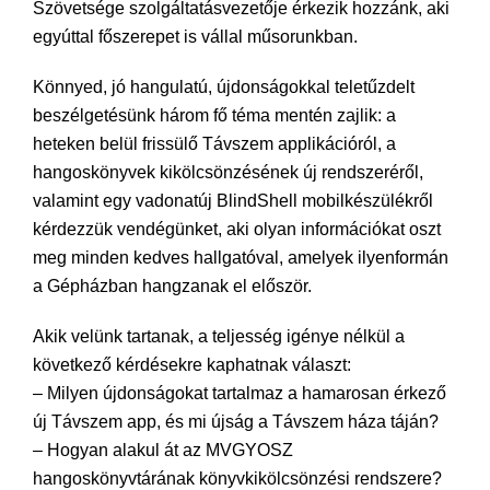
Szövetsége szolgáltatásvezetője érkezik hozzánk, aki
egyúttal főszerepet is vállal műsorunkban.
Könnyed, jó hangulatú, újdonságokkal teletűzdelt
beszélgetésünk három fő téma mentén zajlik: a
heteken belül frissülő Távszem applikációról, a
hangoskönyvek kikölcsönzésének új rendszeréről,
valamint egy vadonatúj BlindShell mobilkészülékről
kérdezzük vendégünket, aki olyan információkat oszt
meg minden kedves hallgatóval, amelyek ilyenformán
a Gépházban hangzanak el először.
Akik velünk tartanak, a teljesség igénye nélkül a
következő kérdésekre kaphatnak választ:
– Milyen újdonságokat tartalmaz a hamarosan érkező
új Távszem app, és mi újság a Távszem háza táján?
– Hogyan alakul át az MVGYOSZ
hangoskönyvtárának könyvkikölcsönzési rendszere?