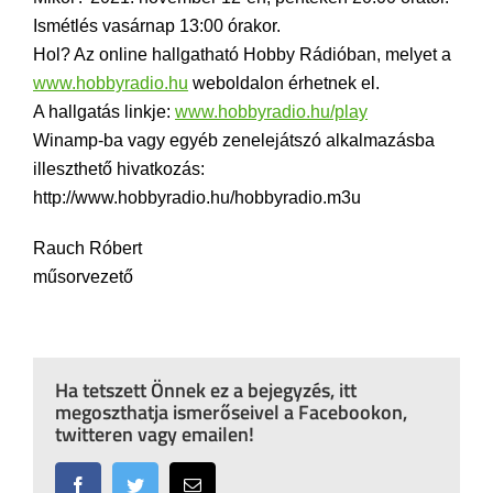
Ismétlés vasárnap 13:00 órakor.
Hol? Az online hallgatható Hobby Rádióban, melyet a
www.hobbyradio.hu
weboldalon érhetnek el.
A hallgatás linkje:
www.hobbyradio.hu/play
Winamp-ba vagy egyéb zenelejátszó alkalmazásba
illeszthető hivatkozás:
http://www.hobbyradio.hu/hobbyradio.m3u
Rauch Róbert
műsorvezető
Ha tetszett Önnek ez a bejegyzés, itt
megoszthatja ismerőseivel a Facebookon,
twitteren vagy emailen!
Facebook
Twitter
Email: