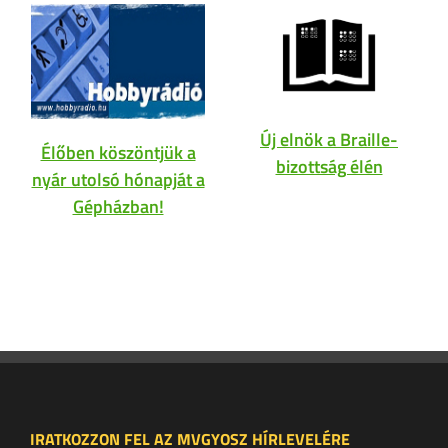
Új elnök a Braille-
Élőben köszöntjük a
bizottság élén
nyár utolsó hónapját a
Gépházban!
IRATKOZZON FEL AZ MVGYOSZ HÍRLEVELÉRE