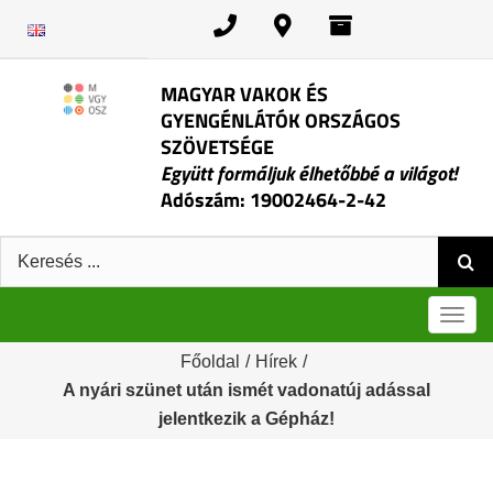
Kihagyás
MAGYAR VAKOK ÉS
GYENGÉNLÁTÓK ORSZÁGOS
SZÖVETSÉGE
Együtt formáljuk élhetőbbé a világot!
Adószám: 19002464-2-42
Keresés:
Men
Főoldal
/
Hírek
/
A nyári szünet után ismét vadonatúj adással
jelentkezik a Gépház!