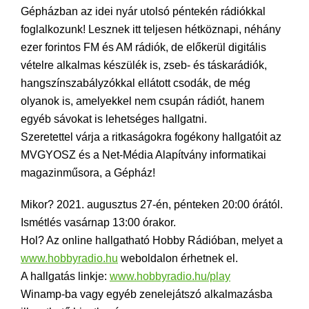
Gépházban az idei nyár utolsó péntekén rádiókkal
foglalkozunk! Lesznek itt teljesen hétköznapi, néhány
ezer forintos FM és AM rádiók, de előkerül digitális
vételre alkalmas készülék is, zseb- és táskarádiók,
hangszínszabályzókkal ellátott csodák, de még
olyanok is, amelyekkel nem csupán rádiót, hanem
egyéb sávokat is lehetséges hallgatni.
Szeretettel várja a ritkaságokra fogékony hallgatóit az
MVGYOSZ és a Net-Média Alapítvány informatikai
magazinműsora, a Gépház!
Mikor? 2021. augusztus 27-én, pénteken 20:00 órától.
Ismétlés vasárnap 13:00 órakor.
Hol? Az online hallgatható Hobby Rádióban, melyet a
www.hobbyradio.hu
weboldalon érhetnek el.
A hallgatás linkje:
www.hobbyradio.hu/play
Winamp-ba vagy egyéb zenelejátszó alkalmazásba