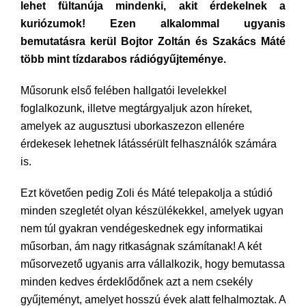
lehet fültanúja mindenki, akit érdekelnek a
kuriózumok! Ezen alkalommal ugyanis
bemutatásra kerül Bojtor Zoltán és Szakács Máté
több mint tízdarabos rádiógyűjteménye.
Műsorunk első felében hallgatói levelekkel
foglalkozunk, illetve megtárgyaljuk azon híreket,
amelyek az augusztusi uborkaszezon ellenére
érdekesek lehetnek látássérült felhasználók számára
is.
Ezt követően pedig Zoli és Máté telepakolja a stúdió
minden szegletét olyan készülékekkel, amelyek ugyan
nem túl gyakran vendégeskednek egy informatikai
műsorban, ám nagy ritkaságnak számítanak! A két
műsorvezető ugyanis arra vállalkozik, hogy bemutassa
minden kedves érdeklődőnek azt a nem csekély
gyűjteményt, amelyet hosszú évek alatt felhalmoztak. A