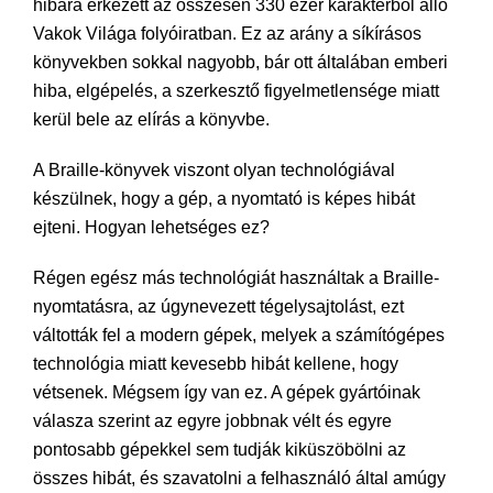
hibára érkezett az összesen 330 ezer karakterből álló
Vakok Világa folyóiratban. Ez az arány a síkírásos
könyvekben sokkal nagyobb, bár ott általában emberi
hiba, elgépelés, a szerkesztő figyelmetlensége miatt
kerül bele az elírás a könyvbe.
A Braille-könyvek viszont olyan technológiával
készülnek, hogy a gép, a nyomtató is képes hibát
ejteni. Hogyan lehetséges ez?
Régen egész más technológiát használtak a Braille-
nyomtatásra, az úgynevezett tégelysajtolást, ezt
váltották fel a modern gépek, melyek a számítógépes
technológia miatt kevesebb hibát kellene, hogy
vétsenek. Mégsem így van ez. A gépek gyártóinak
válasza szerint az egyre jobbnak vélt és egyre
pontosabb gépekkel sem tudják kiküszöbölni az
összes hibát, és szavatolni a felhasználó által amúgy