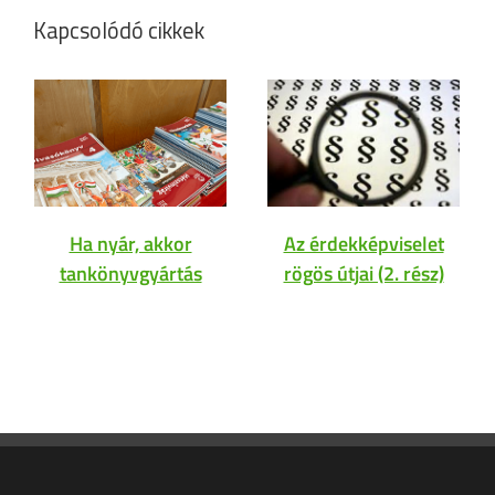
Kapcsolódó cikkek
Ha nyár, akkor
Az érdekképviselet
tankönyvgyártás
rögös útjai (2. rész)