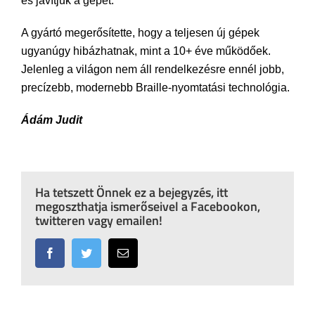
és javítjuk a gépet.
A gyártó megerősítette, hogy a teljesen új gépek
ugyanúgy hibázhatnak, mint a 10+ éve működőek.
Jelenleg a világon nem áll rendelkezésre ennél jobb,
precízebb, modernebb Braille-nyomtatási technológia.
Ádám Judit
Ha tetszett Önnek ez a bejegyzés, itt
megoszthatja ismerőseivel a Facebookon,
twitteren vagy emailen!
Facebook
Twitter
Email: