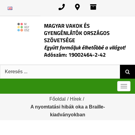
Kihagyás
MAGYAR VAKOK ÉS
GYENGÉNLÁTÓK ORSZÁGOS
SZÖVETSÉGE
Együtt formáljuk élhetőbbé a világot!
Adószám: 19002464-2-42
Keresés:
Men
Főoldal
/
Hírek
/
A nyomtatási hibák oka a Braille-
kiadványokban