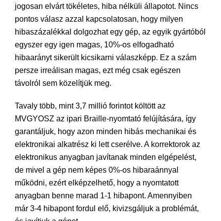
jogosan elvárt tökéletes, hiba nélküli állapotot. Nincs
pontos válasz azzal kapcsolatosan, hogy milyen
hibaszázalékkal dolgozhat egy gép, az egyik gyártóból
egyszer egy igen magas, 10%-os elfogadható
hibaarányt sikerült kicsikarni válaszképp. Ez a szám
persze irreálisan magas, ezt még csak egészen
távolról sem közelítjük meg.
Tavaly több, mint 3,7 millió forintot költött az
MVGYOSZ az ipari Braille-nyomtató felújítására, így
garantáljuk, hogy azon minden hibás mechanikai és
elektronikai alkatrész ki lett cserélve. A korrektorok az
elektronikus anyagban javítanak minden elgépelést,
de mivel a gép nem képes 0%-os hibaraánnyal
működni, ezért elképzelhető, hogy a nyomtatott
anyagban benne marad 1-1 hibapont. Amennyiben
már 3-4 hibapont fordul elő, kivizsgáljuk a problémát,