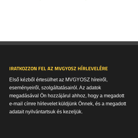
IRATKOZZON FEL AZ MVGYOSZ HÍRLEVELÉRE
Első kézből értesülhet az MVGYOSZ híreiről,
eseményeiről, szolgáltatásairól. Az adatok
megadásával Ön hozzájárul ahhoz, hogy a megadott
e-mail címre hírlevelet küldjünk Önnek, és a megadott
adatait nyilvántartsuk és kezeljük.