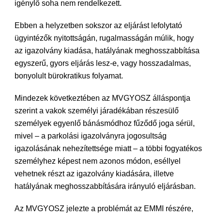
igénylő soha nem rendelkezett.
Ebben a helyzetben sokszor az eljárást lefolytató
ügyintézők nyitottságán, rugalmasságán múlik, hogy
az igazolvány kiadása, hatályának meghosszabbítása
egyszerű, gyors eljárás lesz-e, vagy hosszadalmas,
bonyolult bürokratikus folyamat.
Mindezek következtében az MVGYOSZ álláspontja
szerint a vakok személyi járadékában részesülő
személyek egyenlő bánásmódhoz fűződő joga sérül,
mivel – a parkolási igazolványra jogosultság
igazolásának nehezítettsége miatt – a többi fogyatékos
személyhez képest nem azonos módon, eséllyel
vehetnek részt az igazolvány kiadására, illetve
hatályának meghosszabbítására irányuló eljárásban.
Az MVGYOSZ jelezte a problémát az EMMI részére,