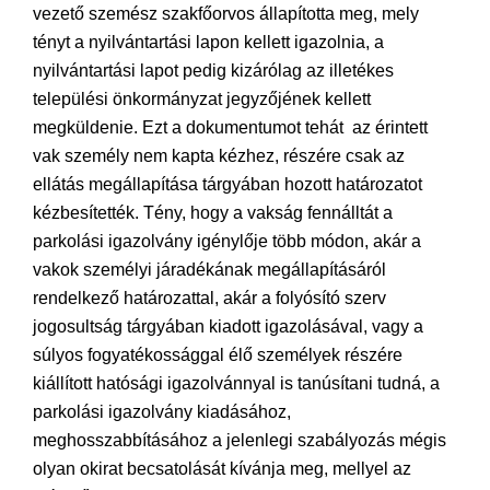
vezető szemész szakfőorvos állapította meg, mely
tényt a nyilvántartási lapon kellett igazolnia, a
nyilvántartási lapot pedig kizárólag az illetékes
települési önkormányzat jegyzőjének kellett
megküldenie. Ezt a dokumentumot tehát az érintett
vak személy nem kapta kézhez, részére csak az
ellátás megállapítása tárgyában hozott határozatot
kézbesítették. Tény, hogy a vakság fennálltát a
parkolási igazolvány igénylője több módon, akár a
vakok személyi járadékának megállapításáról
rendelkező határozattal, akár a folyósító szerv
jogosultság tárgyában kiadott igazolásával, vagy a
súlyos fogyatékossággal élő személyek részére
kiállított hatósági igazolvánnyal is tanúsítani tudná, a
parkolási igazolvány kiadásához,
meghosszabbításához a jelenlegi szabályozás mégis
olyan okirat becsatolását kívánja meg, mellyel az