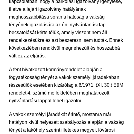
kapcsolatban, hogy a parkolási igazolvány igénylése,
illetve a lejárt igazolvány hatályának
meghosszabbítása során a hatóság a vakság
tényének igazolására az ún. nyilvántartási lap
becsatolását kérte tőlük, amely viszont nem áll
rendelkezésükre és azt beszerezni sem tudták. Ennek
következtében rendkívül megnehezült és hosszabbá
vált ez az eljárás.
A fent hivatkozott kormányrendelet alapján a
fogyatékosság tényét a vakok személyi járadékában
részesülők esetében kizárólag a 6/1971. (XI. 30.) EüM
rendelet 4. számú mellékletében meghatározott
nyilvántartási lappal lehet igazolni.
A vakok személyi járadékát érintő, mostanra már
hatályon kívül helyezett szabályozás alapján a vakság
tényét a lakóhely szerint illetékes megyei, fővárosi