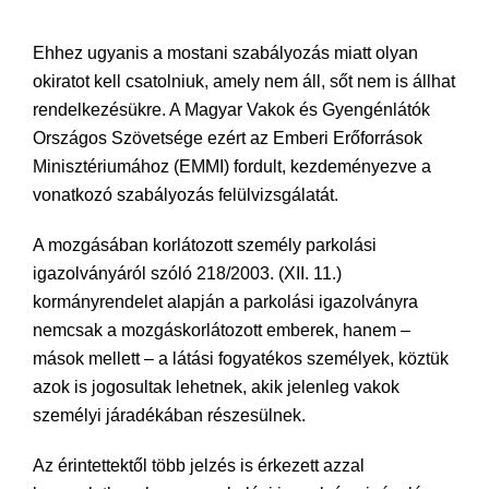
Ehhez ugyanis a mostani szabályozás miatt olyan
okiratot kell csatolniuk, amely nem áll, sőt nem is állhat
rendelkezésükre. A Magyar Vakok és Gyengénlátók
Országos Szövetsége ezért az Emberi Erőforrások
Minisztériumához (EMMI) fordult, kezdeményezve a
vonatkozó szabályozás felülvizsgálatát.
A mozgásában korlátozott személy parkolási
igazolványáról szóló 218/2003. (XII. 11.)
kormányrendelet alapján a parkolási igazolványra
nemcsak a mozgáskorlátozott emberek, hanem –
mások mellett – a látási fogyatékos személyek, köztük
azok is jogosultak lehetnek, akik jelenleg vakok
személyi járadékában részesülnek.
Az érintettektől több jelzés is érkezett azzal