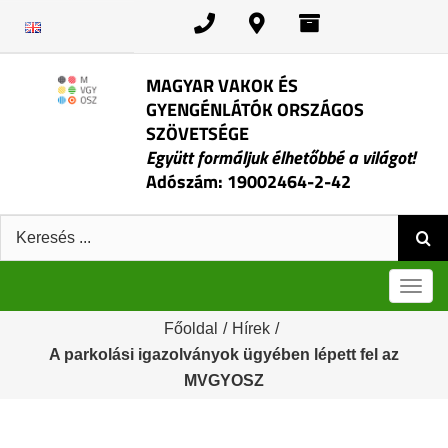
Kihagyás
MAGYAR VAKOK ÉS
GYENGÉNLÁTÓK ORSZÁGOS
SZÖVETSÉGE
Együtt formáljuk élhetőbbé a világot!
Adószám: 19002464-2-42
Keresés:
Men
Főoldal
/
Hírek
/
A parkolási igazolványok ügyében lépett fel az
MVGYOSZ