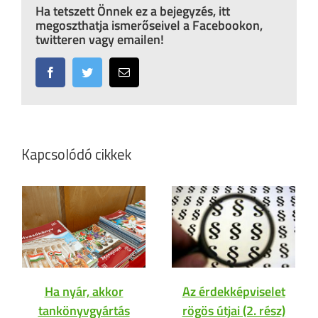
Ha tetszett Önnek ez a bejegyzés, itt
megoszthatja ismerőseivel a Facebookon,
twitteren vagy emailen!
Facebook
Twitter
Email:
Kapcsolódó cikkek
Ha nyár, akkor
Az érdekképviselet
tankönyvgyártás
rögös útjai (2. rész)