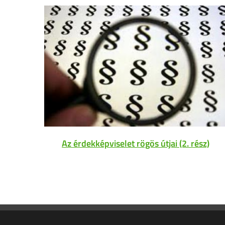
Az érdekképviselet rögös útjai (2. rész)