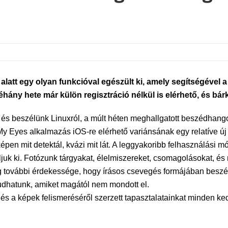
alatt egy olyan funkcióval egészült ki, amely segítségével 
éhány hete már külön regisztráció nélkül is elérhető, és bárk
, és beszélünk Linuxról, a múlt héten meghallgatott beszédhango
 My Eyes alkalmazás iOS-re elérhető variánsának egy relatíve ú
épen mit detektál, kvázi mit lát. A leggyakoribb felhasználási mó
ljuk ki. Fotózunk tárgyakat, élelmiszereket, csomagolásokat, é
g további érdekessége, hogy írásos csevegés formájában beszélg
gtudhatunk, amiket magától nem mondott el.
s a képek felismeréséről szerzett tapasztalatainkat minden k