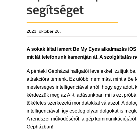
segítséget
2023. október 26.
A sokak által ismert Be My Eyes alkalmazás iOS 
mit lát telefonunk kameráján át. A szolgáltatás n
A pénteki Gépházat hallgatói levelekkel izzítjuk be
attrakcióra térnénk. Ez utóbbi nem más, mint a Be
mesterséges intelligenciával arról, hogy egy adott k
kérdezzük meg az AI-t, adásunkban mi is ezt próbá
tökéletes szerkezetű mondatokkal válaszol. A dolo
intelligenciával, így esetleg olyan dolgokat is me
A rendszer működéséről, a gép kommunikációjáról é
Gépházban!