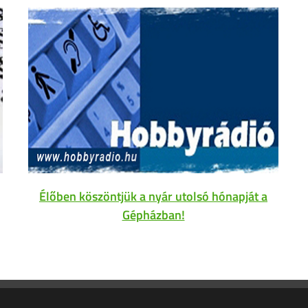
Élőben köszöntjük a nyár utolsó hónapját a
Gépházban!