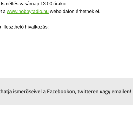
 Ismétlés vasárnap 13:00 órakor.
et a
www.hobbyradio.hu
weboldalon érhetnek el.
lleszthető hivatkozás:
zthatja ismerőseivel a Facebookon, twitteren vagy emailen!