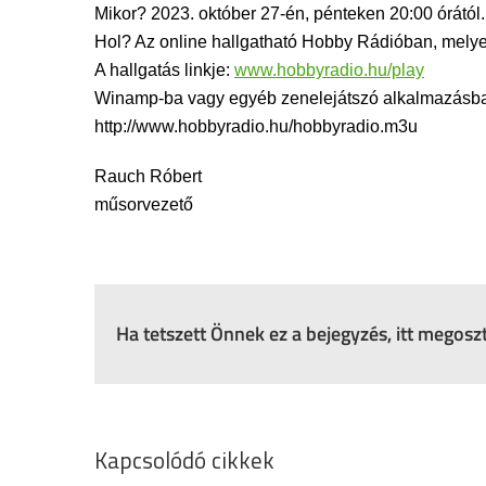
Mikor? 2023. október 27-én, pénteken 20:00 órától.
Hol? Az online hallgatható Hobby Rádióban, mely
A hallgatás linkje:
www.hobbyradio.hu/play
Winamp-ba vagy egyéb zenelejátszó alkalmazásba i
http://www.hobbyradio.hu/hobbyradio.m3u
Rauch Róbert
műsorvezető
Ha tetszett Önnek ez a bejegyzés, itt megos
Kapcsolódó cikkek