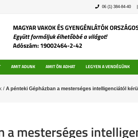
06 (1) 384-84-40
MAGYAR VAKOK ÉS GYENGÉNLÁTÓK ORSZÁGO
Együtt formáljuk élhetőbbé a világot!
Adószám: 19002464-2-42
T
AMIT ADUNK
AMIT ÖN ADHAT
LEGYEN A VENDÉGÜNK
k
/
A pénteki Gépházban a mesterséges intelligenciától kérü
 a mesterséges intellige