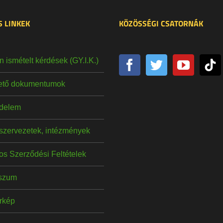
 LINKEK
KÖZÖSSÉGI CSATORNÁK
 ismételt kérdések (GY.I.K.)
hető dokumentumok
delem
szervezetek, intézmények
os Szerződési Feltételek
szum
érkép