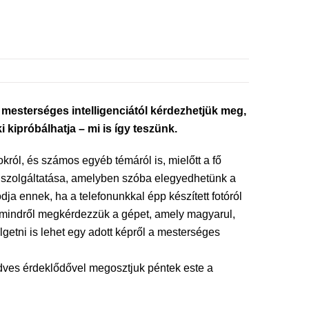
a mesterséges intelligenciától kérdezhetjük meg,
i kipróbálhatja – mi is így teszünk.
król, és számos egyéb témáról is, mielőtt a fő
j szolgáltatása, amelyben szóba elegyedhetünk a
dja ennek, ha a telefonunkkal épp készített fotóról
s mindről megkérdezzük a gépet, amely magyarul,
etni is lehet egy adott képről a mesterséges
edves érdeklődővel megosztjuk péntek este a