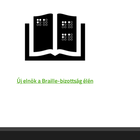
Új elnök a Braille-bizottság élén
A
nyitv