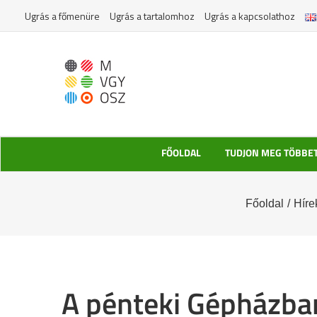
Kihagyás
Ugrás a főmenüre
Ugrás a tartalomhoz
Ugrás a kapcsolathoz
FŐOLDAL
TUDJON MEG TÖBBE
Főoldal
/
Híre
A pénteki Gépházban