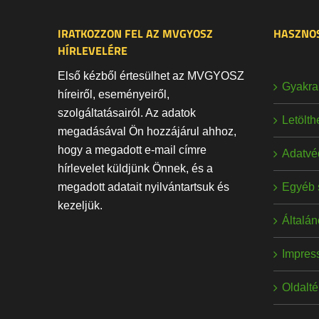
IRATKOZZON FEL AZ MVGYOSZ
HASZNOS
HÍRLEVELÉRE
Első kézből értesülhet az MVGYOSZ
Gyakran
híreiről, eseményeiről,
szolgáltatásairól. Az adatok
Letölt
megadásával Ön hozzájárul ahhoz,
hogy a megadott e-mail címre
Adatvé
hírlevelet küldjünk Önnek, és a
Egyéb 
megadott adatait nyilvántartsuk és
kezeljük.
Általán
Impres
Oldalt