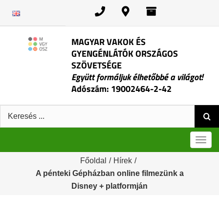
Kihagyás
MAGYAR VAKOK ÉS
GYENGÉNLÁTÓK ORSZÁGOS
SZÖVETSÉGE
Együtt formáljuk élhetőbbé a világot!
Adószám: 19002464-2-42
Keresés:
Men
Főoldal
/
Hírek
/
A pénteki Gépházban online filmezünk a
Disney + platformján