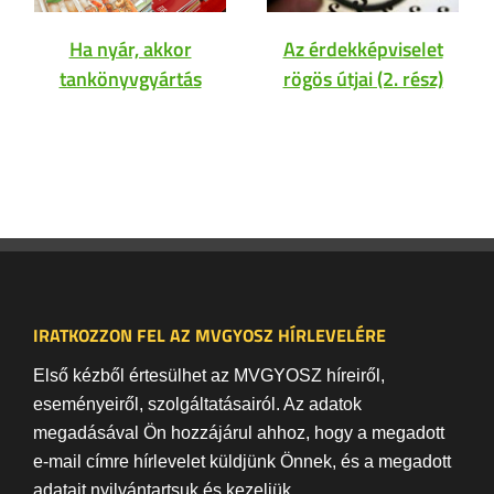
Ha nyár, akkor
Az érdekképviselet
tankönyvgyártás
rögös útjai (2. rész)
IRATKOZZON FEL AZ MVGYOSZ HÍRLEVELÉRE
Első kézből értesülhet az MVGYOSZ híreiről,
eseményeiről, szolgáltatásairól. Az adatok
megadásával Ön hozzájárul ahhoz, hogy a megadott
e-mail címre hírlevelet küldjünk Önnek, és a megadott
adatait nyilvántartsuk és kezeljük.