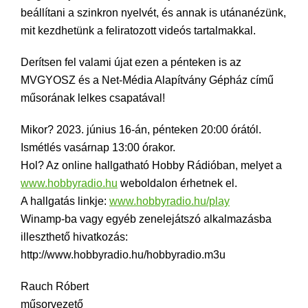
beállítani a szinkron nyelvét, és annak is utánanézünk,
mit kezdhetünk a feliratozott videós tartalmakkal.
Derítsen fel valami újat ezen a pénteken is az
MVGYOSZ és a Net-Média Alapítvány Gépház című
műsorának lelkes csapatával!
Mikor? 2023. június 16-án, pénteken 20:00 órától.
Ismétlés vasárnap 13:00 órakor.
Hol? Az online hallgatható Hobby Rádióban, melyet a
www.hobbyradio.hu
weboldalon érhetnek el.
A hallgatás linkje:
www.hobbyradio.hu/play
Winamp-ba vagy egyéb zenelejátszó alkalmazásba
illeszthető hivatkozás:
http://www.hobbyradio.hu/hobbyradio.m3u
Rauch Róbert
műsorvezető