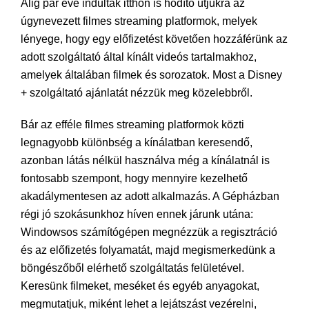
Alig pár éve indultak itthon is hódító útjukra az
úgynevezett filmes streaming platformok, melyek
lényege, hogy egy előfizetést követően hozzáférünk az
adott szolgáltató által kínált videós tartalmakhoz,
amelyek általában filmek és sorozatok. Most a Disney
+ szolgáltató ajánlatát nézzük meg közelebbről.
Bár az efféle filmes streaming platformok közti
legnagyobb különbség a kínálatban keresendő,
azonban látás nélkül használva még a kínálatnál is
fontosabb szempont, hogy mennyire kezelhető
akadálymentesen az adott alkalmazás. A Gépházban
régi jó szokásunkhoz híven ennek járunk utána:
Windowsos számítógépen megnézzük a regisztráció
és az előfizetés folyamatát, majd megismerkedünk a
böngészőből elérhető szolgáltatás felületével.
Keresünk filmeket, meséket és egyéb anyagokat,
megmutatjuk, miként lehet a lejátszást vezérelni,