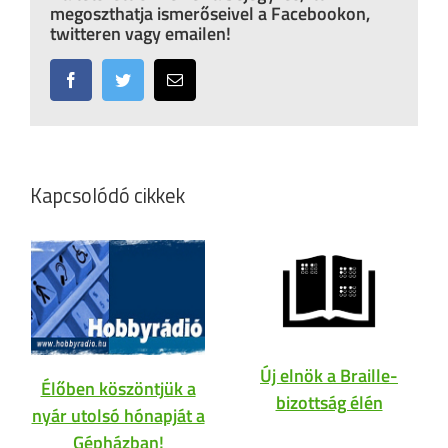
megoszthatja ismerőseivel a Facebookon,
twitteren vagy emailen!
Facebook
Twitter
Email:
Kapcsolódó cikkek
Új elnök a Braille-
Élőben köszöntjük a
bizottság élén
nyár utolsó hónapját a
Gépházban!