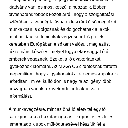
kiadvány van, és most készül a huszadik. Ebben
olvashatunk többek között arról, hogy a szolgáltatási
szférában, a vendéglátásban, de akár külső megbízott
munkákban is dolgoznak és dolgozhatnak a lakók,
mint például kerti munkák végzésénél. A projekt
keretében Európában elsőként valósult meg ezüst
tűzzománc készítés, melyet fogyatékossággal élő
emberek végeznek. Ezeket a jó gyakorlatokat
igyekeznek kiemelni. Az MVGYOSZ fontosnak tartotta
megemlíteni, hogy a gyakorlatokat érdemes angolra is
lefordítani, mivel külföldön is nagy rá az igény, több
országban várják a követendő példákról való
informálást.
A munkavégzésre, mint az önálló életvitel egy fő
sarokpontjára a Lakótámogatási csoport fejlesztő és
ismeretadó klubok működtetésével készítik fel a