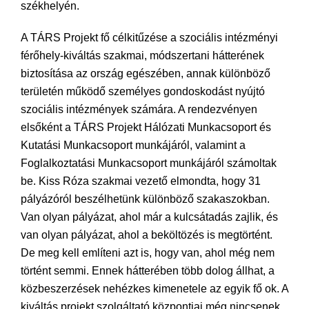
székhelyén.
A TÁRS Projekt fő célkitűzése a szociális intézményi
férőhely-kiváltás szakmai, módszertani hátterének
biztosítása az ország egészében, annak különböző
területén működő személyes gondoskodást nyújtó
szociális intézmények számára. A rendezvényen
elsőként a TÁRS Projekt Hálózati Munkacsoport és
Kutatási Munkacsoport munkájáról, valamint a
Foglalkoztatási Munkacsoport munkájáról számoltak
be. Kiss Róza szakmai vezető elmondta, hogy 31
pályázóról beszélhetünk különböző szakaszokban.
Van olyan pályázat, ahol már a kulcsátadás zajlik, és
van olyan pályázat, ahol a beköltözés is megtörtént.
De meg kell említeni azt is, hogy van, ahol még nem
történt semmi. Ennek hátterében több dolog állhat, a
közbeszerzések nehézkes kimenetele az egyik fő ok. A
kiváltás projekt szolgáltató központjai még nincsenek