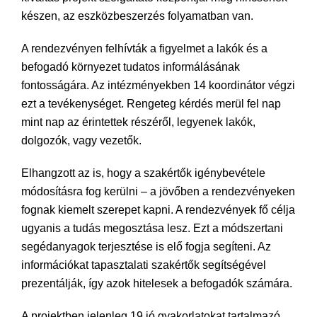
készen, az eszközbeszerzés folyamatban van.
A rendezvényen felhívták a figyelmet a lakók és a
befogadó környezet tudatos informálásának
fontosságára. Az intézményekben 14 koordinátor végzi
ezt a tevékenységet. Rengeteg kérdés merül fel nap
mint nap az érintettek részéről, legyenek lakók,
dolgozók, vagy vezetők.
Elhangzott az is, hogy a szakértők igénybevétele
módosításra fog kerülni – a jövőben a rendezvényeken
fognak kiemelt szerepet kapni. A rendezvények fő célja
ugyanis a tudás megosztása lesz. Ezt a módszertani
segédanyagok terjesztése is elő fogja segíteni. Az
információkat tapasztalati szakértők segítségével
prezentálják, így azok hitelesek a befogadók számára.
A projektben jelenleg 19 jó gyakorlatokat tartalmazó