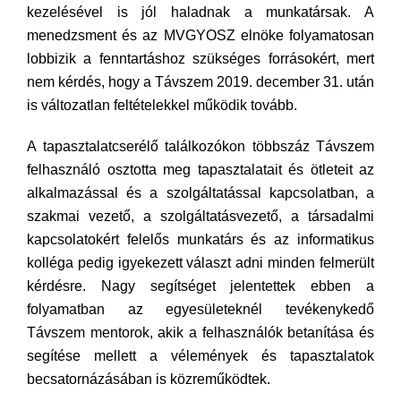
kezelésével is jól haladnak a munkatársak. A
menedzsment és az MVGYOSZ elnöke folyamatosan
lobbizik a fenntartáshoz szükséges forrásokért, mert
nem kérdés, hogy a Távszem 2019. december 31. után
is változatlan feltételekkel működik tovább.
A tapasztalatcserélő találkozókon többszáz Távszem
felhasználó osztotta meg tapasztalatait és ötleteit az
alkalmazással és a szolgáltatással kapcsolatban, a
szakmai vezető, a szolgáltatásvezető, a társadalmi
kapcsolatokért felelős munkatárs és az informatikus
kolléga pedig igyekezett választ adni minden felmerült
kérdésre. Nagy segítséget jelentettek ebben a
folyamatban az egyesületeknél tevékenykedő
Távszem mentorok, akik a felhasználók betanítása és
segítése mellett a vélemények és tapasztalatok
becsatornázásában is közreműködtek.