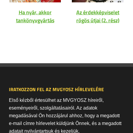
Ha nyár, akkor
Az érdekképviselet
tankönyvgyártás
rögös útjai (2. rész)
IRATKOZZON FEL AZ MVGYOSZ HÍRLEVELÉRE
Első kézből értesülhet az MVGYOSZ híreiről,
eseményeiről, szolgáltatásairól. Az adatok
megadásával Ön hozzájárul ahhoz, hogy a megadott
e-mail címre hírlevelet küldjünk Önnek, és a megadott
adatait nyilvántartsuk és kezeljük.