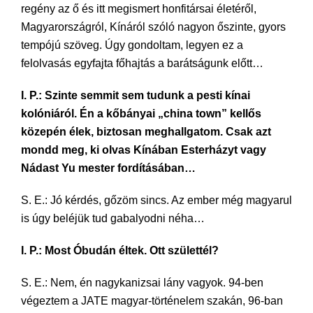
regény az ő és itt megismert honfitársai életéről,
Magyarországról, Kínáról szóló nagyon őszinte, gyors
tempójú szöveg. Úgy gondoltam, legyen ez a
felolvasás egyfajta főhajtás a barátságunk előtt…
I. P.: Szinte semmit sem tudunk a pesti kínai
kolóniáról. Én a kőbányai „china town” kellős
közepén élek, biztosan meghallgatom. Csak azt
mondd meg, ki olvas Kínában Esterházyt vagy
Nádast Yu mester fordításában…
S. E.: Jó kérdés, gőzöm sincs. Az ember még magyarul
is úgy beléjük tud gabalyodni néha…
I. P.: Most Óbudán éltek. Ott születtél?
S. E.: Nem, én nagykanizsai lány vagyok. 94-ben
végeztem a JATE magyar-történelem szakán, 96-ban