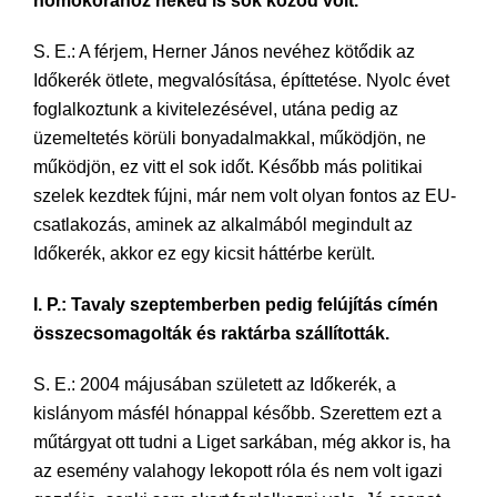
homokórához neked is sok közöd volt.
S. E.: A férjem, Herner János nevéhez kötődik az
Időkerék ötlete, megvalósítása, építtetése. Nyolc évet
foglalkoztunk a kivitelezésével, utána pedig az
üzemeltetés körüli bonyadalmakkal, működjön, ne
működjön, ez vitt el sok időt. Később más politikai
szelek kezdtek fújni, már nem volt olyan fontos az EU-
csatlakozás, aminek az alkalmából megindult az
Időkerék, akkor ez egy kicsit háttérbe került.
I. P.: Tavaly szeptemberben pedig felújítás címén
összecsomagolták és raktárba szállították.
S. E.: 2004 májusában született az Időkerék, a
kislányom másfél hónappal később. Szerettem ezt a
műtárgyat ott tudni a Liget sarkában, még akkor is, ha
az esemény valahogy lekopott róla és nem volt igazi