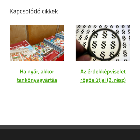
Kapcsolódó cikkek
Ha nyár, akkor
Az érdekképviselet
tankönyvgyártás
rögös útjai (2. rész)