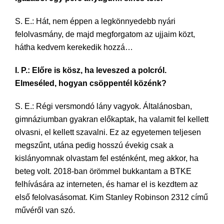
S. E.: Hát, nem éppen a legkönnyedebb nyári
felolvasmány, de majd megforgatom az ujjaim közt,
hátha kedvem kerekedik hozzá…
I. P.: Előre is kösz, ha leveszed a polcról.
Elmeséled, hogyan csöppentél közénk?
S. E.: Régi versmondó lány vagyok. Általánosban,
gimnáziumban gyakran előkaptak, ha valamit fel kellett
olvasni, el kellett szavalni. Ez az egyetemen teljesen
megszűnt, utána pedig hosszú évekig csak a
kislányomnak olvastam fel esténként, meg akkor, ha
beteg volt. 2018-ban örömmel bukkantam a BTKE
felhívására az interneten, és hamar el is kezdtem az
első felolvasásomat. Kim Stanley Robinson 2312 című
művéről van szó.