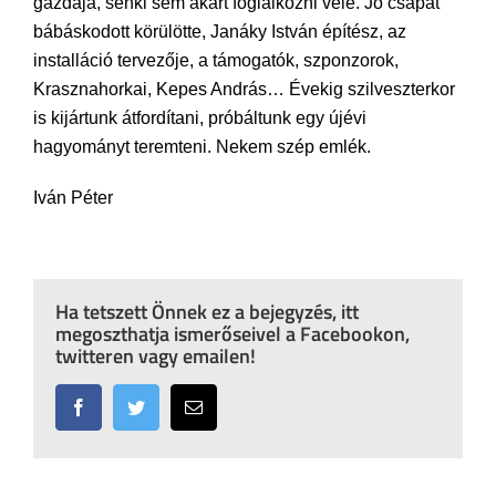
gazdája, senki sem akart foglalkozni vele. Jó csapat
bábáskodott körülötte, Janáky István építész, az
installáció tervezője, a támogatók, szponzorok,
Krasznahorkai, Kepes András… Évekig szilveszterkor
is kijártunk átfordítani, próbáltunk egy újévi
hagyományt teremteni. Nekem szép emlék.
Iván Péter
Ha tetszett Önnek ez a bejegyzés, itt
megoszthatja ismerőseivel a Facebookon,
twitteren vagy emailen!
Facebook
Twitter
Email: