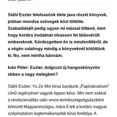
Stáhl Eszter felolvasónk élete java részét könyvek,
jobban mondva szövegek közt töltötte.
Szabadidejét pedig ugyan mi mással töltené, mint
hogy kortárs irodalmat olvasson fel látássérült
embereknek. Kérdezgettem én is mindenféléről, de
a végén valahogy mindig a könyveknél kötöttünk
ki. No, nem mintha bánnám.
Iván Péter: Eszter, dolgozol új hangoskönyvön
ebben a nagy melegben?
Stáhl Eszter: Yu Ze Min kínai barátunk „Papírakvárium”
című regényével vagyok éppen kész. Min nem sokkal
a rendszerváltás után orvos-természetgyógyászként
érkezett Magyarországra, mára ő lett a kortárs magyar
szépirodalom legtermékenyebb kínai fordítója. A