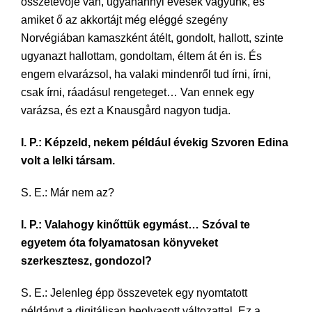
összetevője van, ugyanannyi évesek vagyunk, és
amiket ő az akkortájt még eléggé szegény
Norvégiában kamaszként átélt, gondolt, hallott, szinte
ugyanazt hallottam, gondoltam, éltem át én is. És
engem elvarázsol, ha valaki mindenről tud írni, írni,
csak írni, ráadásul rengeteget… Van ennek egy
varázsa, és ezt a Knausgård nagyon tudja.
I. P.: Képzeld, nekem például évekig Szvoren Edina
volt a lelki társam.
S. E.: Már nem az?
I. P.: Valahogy kinőttük egymást… Szóval te
egyetem óta folyamatosan könyveket
szerkesztesz, gondozol?
S. E.: Jelenleg épp összevetek egy nyomtatott
példányt a digitálisan beolvasott változattal. Ez a