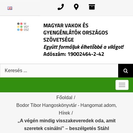
Kihagyás
MAGYAR VAKOK ÉS
GYENGÉNLÁTÓK ORSZÁGOS
SZÖVETSÉGE
Együtt formáljuk élhetőbbé a világot!
Adószám: 19002464-2-42
Keresés:
Men
Főoldal
/
Bodor Tibor Hangoskönyvtár - Hangomat adom
,
Hírek
/
„A végén mindig visszakeveredek oda, amit
szeretek csinálni” – beszélgetés Stáhl