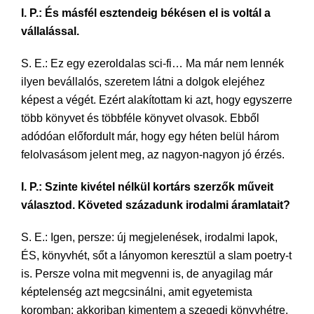
I. P.: És másfél esztendeig békésen el is voltál a
vállalással.
S. E.: Ez egy ezeroldalas sci-fi… Ma már nem lennék
ilyen bevállalós, szeretem látni a dolgok elejéhez
képest a végét. Ezért alakítottam ki azt, hogy egyszerre
több könyvet és többféle könyvet olvasok. Ebből
adódóan előfordult már, hogy egy héten belül három
felolvasásom jelent meg, az nagyon-nagyon jó érzés.
I. P.: Szinte kivétel nélkül kortárs szerzők műveit
választod. Követed századunk irodalmi áramlatait?
S. E.: Igen, persze: új megjelenések, irodalmi lapok,
ÉS, könyvhét, sőt a lányomon keresztül a slam poetry-t
is. Persze volna mit megvenni is, de anyagilag már
képtelenség azt megcsinálni, amit egyetemista
koromban: akkoriban kimentem a szegedi könyvhétre,