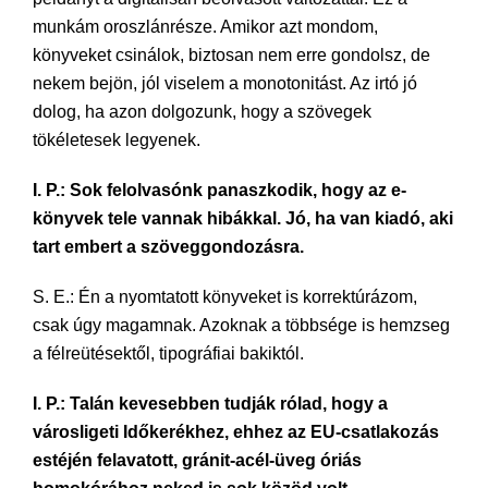
munkám oroszlánrésze. Amikor azt mondom,
könyveket csinálok, biztosan nem erre gondolsz, de
nekem bejön, jól viselem a monotonitást. Az irtó jó
dolog, ha azon dolgozunk, hogy a szövegek
tökéletesek legyenek.
I. P.: Sok felolvasónk panaszkodik, hogy az e-
könyvek tele vannak hibákkal. Jó, ha van kiadó, aki
tart embert a szöveggondozásra.
S. E.: Én a nyomtatott könyveket is korrektúrázom,
csak úgy magamnak. Azoknak a többsége is hemzseg
a félreütésektől, tipográfiai bakiktól.
I. P.: Talán kevesebben tudják rólad, hogy a
városligeti Időkerékhez, ehhez az EU-csatlakozás
estéjén felavatott, gránit-acél-üveg óriás