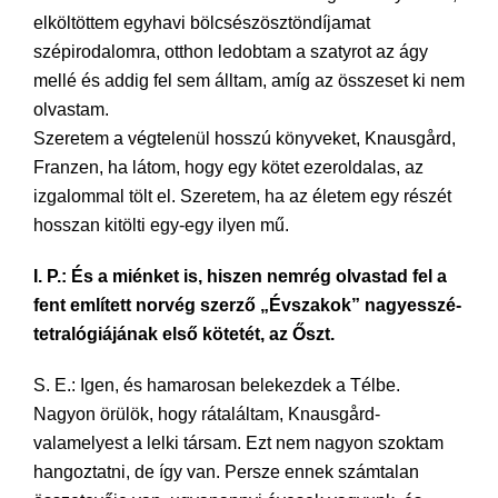
elköltöttem egyhavi bölcsészösztöndíjamat
szépirodalomra, otthon ledobtam a szatyrot az ágy
mellé és addig fel sem álltam, amíg az összeset ki nem
olvastam.
Szeretem a végtelenül hosszú könyveket, Knausgård,
Franzen, ha látom, hogy egy kötet ezeroldalas, az
izgalommal tölt el. Szeretem, ha az életem egy részét
hosszan kitölti egy-egy ilyen mű.
I. P.: És a miénket is, hiszen nemrég olvastad fel a
fent említett norvég szerző „Évszakok” nagyesszé-
tetralógiájának első kötetét, az Őszt.
S. E.: Igen, és hamarosan belekezdek a Télbe.
Nagyon örülök, hogy rátaláltam, Knausgård-
valamelyest a lelki társam. Ezt nem nagyon szoktam
hangoztatni, de így van. Persze ennek számtalan