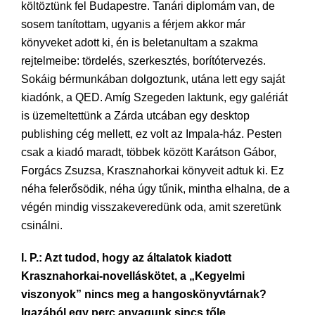
költöztünk fel Budapestre. Tanári diplomám van, de
sosem tanítottam, ugyanis a férjem akkor már
könyveket adott ki, én is beletanultam a szakma
rejtelmeibe: tördelés, szerkesztés, borítótervezés.
Sokáig bérmunkában dolgoztunk, utána lett egy saját
kiadónk, a QED. Amíg Szegeden laktunk, egy galériát
is üzemeltettünk a Zárda utcában egy desktop
publishing cég mellett, ez volt az Impala-ház. Pesten
csak a kiadó maradt, többek között Karátson Gábor,
Forgács Zsuzsa, Krasznahorkai könyveit adtuk ki. Ez
néha felerősödik, néha úgy tűnik, mintha elhalna, de a
végén mindig visszakeveredünk oda, amit szeretünk
csinálni.
I. P.: Azt tudod, hogy az általatok kiadott
Krasznahorkai-novelláskötet, a „Kegyelmi
viszonyok” nincs meg a hangoskönyvtárnak?
Igazából egy perc anyagunk sincs tőle.