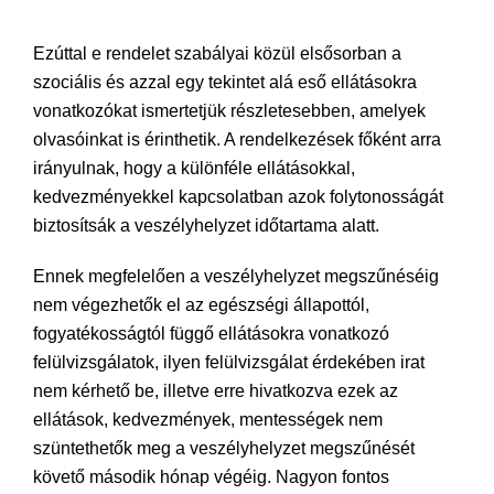
Ezúttal e rendelet szabályai közül elsősorban a
szociális és azzal egy tekintet alá eső ellátásokra
vonatkozókat ismertetjük részletesebben, amelyek
olvasóinkat is érinthetik. A rendelkezések főként arra
irányulnak, hogy a különféle ellátásokkal,
kedvezményekkel kapcsolatban azok folytonosságát
biztosítsák a veszélyhelyzet időtartama alatt.
Ennek megfelelően a veszélyhelyzet megszűnéséig
nem végezhetők el az egészségi állapottól,
fogyatékosságtól függő ellátásokra vonatkozó
felülvizsgálatok, ilyen felülvizsgálat érdekében irat
nem kérhető be, illetve erre hivatkozva ezek az
ellátások, kedvezmények, mentességek nem
szüntethetők meg a veszélyhelyzet megszűnését
követő második hónap végéig. Nagyon fontos