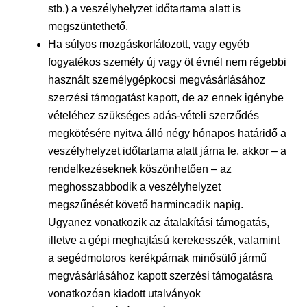
stb.) a veszélyhelyzet időtartama alatt is
megszüntethető.
Ha súlyos mozgáskorlátozott, vagy egyéb
fogyatékos személy új vagy öt évnél nem régebbi
használt személygépkocsi megvásárlásához
szerzési támogatást kapott, de az ennek igénybe
vételéhez szükséges adás-vételi szerződés
megkötésére nyitva álló négy hónapos határidő a
veszélyhelyzet időtartama alatt járna le, akkor – a
rendelkezéseknek köszönhetően – az
meghosszabbodik a veszélyhelyzet
megszűnését követő harmincadik napig.
Ugyanez vonatkozik az átalakítási támogatás,
illetve a gépi meghajtású kerekesszék, valamint
a segédmotoros kerékpárnak minősülő jármű
megvásárlásához kapott szerzési támogatásra
vonatkozóan kiadott utalványok