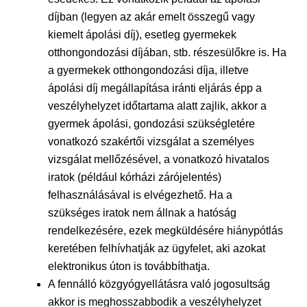
díjban (legyen az akár emelt összegű vagy
kiemelt ápolási díj), esetleg gyermekek
otthongondozási díjában, stb. részesülőkre is. Ha
a gyermekek otthongondozási díja, illetve
ápolási díj megállapítása iránti eljárás épp a
veszélyhelyzet időtartama alatt zajlik, akkor a
gyermek ápolási, gondozási szükségletére
vonatkozó szakértői vizsgálat a személyes
vizsgálat mellőzésével, a vonatkozó hivatalos
iratok (például kórházi zárójelentés)
felhasználásával is elvégezhető. Ha a
szükséges iratok nem állnak a hatóság
rendelkezésére, ezek megküldésére hiánypótlás
keretében felhívhatják az ügyfelet, aki azokat
elektronikus úton is továbbíthatja.
A fennálló közgyógyellátásra való jogosultság
akkor is meghosszabbodik a veszélyhelyzet