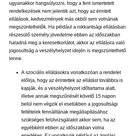
ugyanakkor hangsúlyozni, hogy a fent ismertetett
rendelkezések nem jelentik azt, hogy az érintett
ellátások, kedvezmények más okból sem volnának
megszüntethetők. Ha például a rokkantsági ellátásban
részesülő személy jövedelme ebben az időszakban
haladná meg a keresetkorlátot, akkor az ellátásra való
jogosultság a veszélyhelyzet idején is megszüntethető
lenne.
A szociális ellátásokra vonatkozóan a rendelet
előírja, hogy az érintettek az ellátást továbbra is
kapják, és a veszélyhelyzet időtartama alatt,
illetve annak megszűnését követő 15 napon
belül nem végzik el esetükben a jogosultsági
feltételek fennálltának megállapításához
szükséges felülvizsgálatot akkor sem, ha az
egyébként ebben az időszakban volna
esedékes. Ez vonatkozik például az ápolási