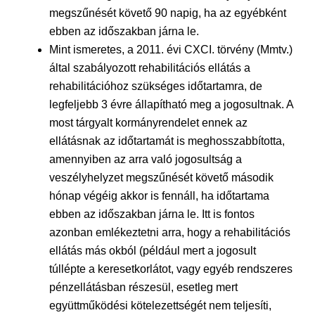
megszűnését követő 90 napig, ha az egyébként
ebben az időszakban járna le.
Mint ismeretes, a 2011. évi CXCI. törvény (Mmtv.)
által szabályozott rehabilitációs ellátás a
rehabilitációhoz szükséges időtartamra, de
legfeljebb 3 évre állapítható meg a jogosultnak. A
most tárgyalt kormányrendelet ennek az
ellátásnak az időtartamát is meghosszabbította,
amennyiben az arra való jogosultság a
veszélyhelyzet megszűnését követő második
hónap végéig akkor is fennáll, ha időtartama
ebben az időszakban járna le. Itt is fontos
azonban emlékeztetni arra, hogy a rehabilitációs
ellátás más okból (például mert a jogosult
túllépte a keresetkorlátot, vagy egyéb rendszeres
pénzellátásban részesül, esetleg mert
együttműködési kötelezettségét nem teljesíti,