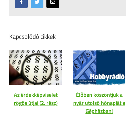
Facebook
Twitter
Email:
Kapcsolódó cikkek
Az érdekképviselet
Élőben köszöntjük a
rögös útjai (2. rész)
nyár utolsó hónapját a
Gépházban!