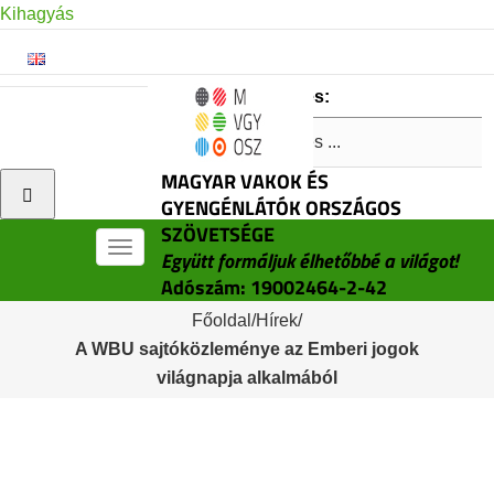
Kihagyás
Keresés:
MAGYAR VAKOK ÉS
GYENGÉNLÁTÓK ORSZÁGOS
SZÖVETSÉGE
Menü
Együtt formáljuk élhetőbbé a világot!
Adószám: 19002464-2-42
Főoldal
/
Hírek
/
A WBU sajtóközleménye az Emberi jogok
világnapja alkalmából