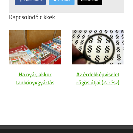
Kapcsolódó cikkek
Ha nyár, akkor
Az érdekképviselet
tankönyvgyártás
rögös útjai (2. rész)