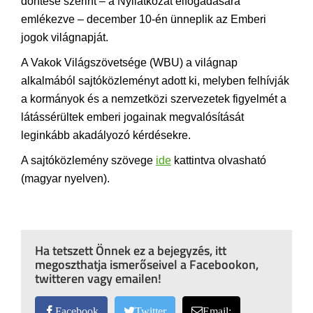
döntése szerint – a Nyilatkozat elfogadására
emlékezve – december 10-én ünneplik az Emberi
jogok világnapját.
A Vakok Világszövetsége (WBU) a világnap
alkalmából sajtóközleményt adott ki, melyben felhívják
a kormányok és a nemzetközi szervezetek figyelmét a
látássérültek emberi jogainak megvalósítását
leginkább akadályozó kérdésekre.
A sajtóközlemény szövege
ide
kattintva olvasható
(magyar nyelven).
Ha tetszett Önnek ez a bejegyzés, itt
megoszthatja ismerőseivel a Facebookon,
twitteren vagy emailen!
Facebook
Twitter
Email: