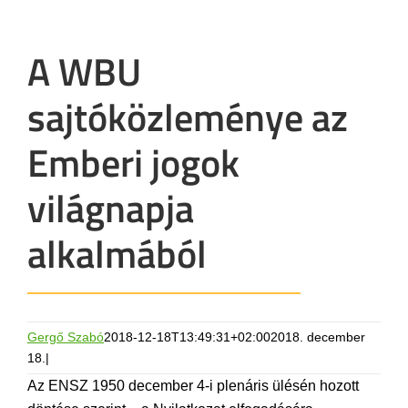
A WBU
sajtóközleménye az
Emberi jogok
világnapja
alkalmából
Gergő Szabó
2018-12-18T13:49:31+02:00
2018. december
18.
|
Az ENSZ 1950 december 4-i plenáris ülésén hozott