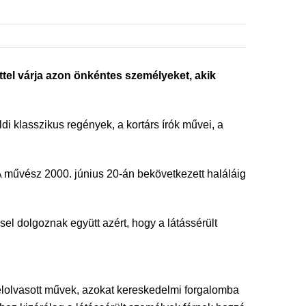
el várja azon önkéntes személyeket, akik
i klasszikus regények, a kortárs írók művei, a
A művész 2000. június 20-án bekövetkezett haláláig
el dolgoznak együtt azért, hogy a látássérült
felolvasott művek, azokat kereskedelmi forgalomba