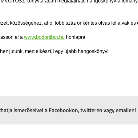
Az MVGYOSZ könyvtárában megtalálható hangoskönyv-állományho
ezett közösségéhez, ahol több száz önkéntes olvas fel a vak é
gasson el a
www.bodortibor.hu
honlapra!
yhez jutunk, mert elkészül egy újabb hangoskönyv!
zthatja ismerőseivel a Facebookon, twitteren vagy emailen!