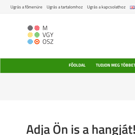
Kihagyás
Ugrás a főmenüre
Ugrás a tartalomhoz
Ugrás a kapcsolathoz
FŐOLDAL
TUDJON MEG TÖBBE
Adja Ön is a hangját