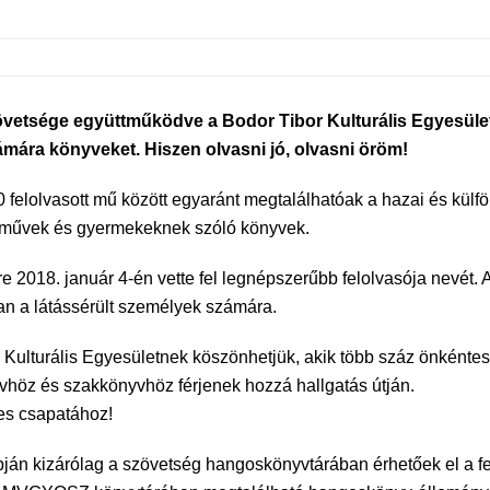
etsége együttműködve a Bodor Tibor Kulturális Egyesülett
ámára könyveket. Hiszen olvasni jó, olvasni öröm!
elolvasott mű között egyaránt megtalálhatóak a hazai és külföld
tő művek és gyermekeknek szóló könyvek.
2018. január 4-én vette fel legnépszerűbb felolvasója nevét. 
ban a látássérült személyek számára.
Kulturális Egyesületnek köszönhetjük, akik több száz önkéntess
vhöz és szakkönyvhöz férjenek hozzá hallgatás útján.
es csapatához!
lapján kizárólag a szövetség hangoskönyvtárában érhetőek el a 