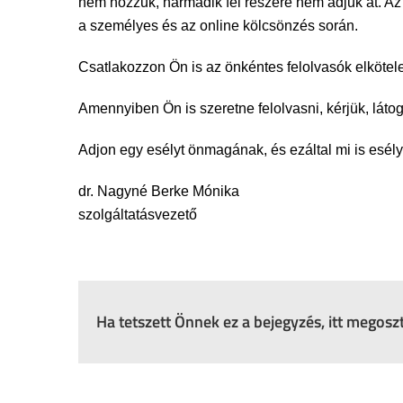
nem hozzuk, harmadik fél részére nem adjuk át. 
a személyes és az online kölcsönzés során.
Csatlakozzon Ön is az önkéntes felolvasók elkötel
Amennyiben Ön is szeretne felolvasni, kérjük, láto
Adjon egy esélyt önmagának, és ezáltal mi is esél
dr. Nagyné Berke Mónika
szolgáltatásvezető
Ha tetszett Önnek ez a bejegyzés, itt megos