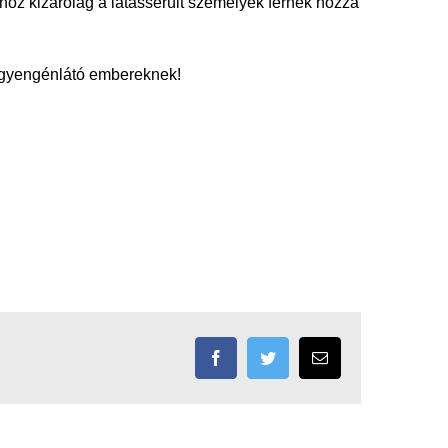
z kizárólag a látássérült személyek férnek hozzá
s gyengénlátó embereknek!
Facebook
Twitter
Email: