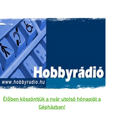
Élőben köszöntjük a nyár utolsó hónapját a
Gépházban!