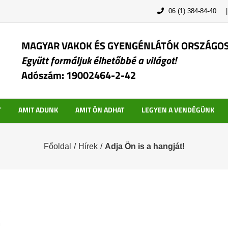
06 (1) 384-84-40
MAGYAR VAKOK ÉS GYENGÉNLÁTÓK ORSZÁGO
Együtt formáljuk élhetőbbé a világot!
Adószám: 19002464-2-42
T
AMIT ADUNK
AMIT ÖN ADHAT
LEGYEN A VENDÉGÜNK
Főoldal
/
Hírek
/
Adja Ön is a hangját!
!