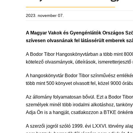
2023. november 07.
A Magyar Vakok és Gyengénlátók Országos Szöv
szívesen olvasnának fel látássérült emberek sz
A Bodor Tibor Hangoskönyvtárban a több mint 8000 f
kötelező olvasmányok, útleírások, ismeretterjesz
A hangoskönyvtár Bodor Tibor színművész emlékére 
több mint 500 könyvet olvasott fel, közel 9000 órá
Az állomány folyamatosan bővül. Ezt a Bodor Tibor 
személyek minél több irodalmi alkotáshoz, tanköny
Adja Ön is a hangját, csatlakozzon a BTKE önként
A szerzői jogról szóló 1999. évi LXXVI. törvény a