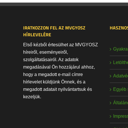
IRATKOZZON FEL AZ MVGYOSZ
HASZNOS
HÍRLEVELÉRE
Első kézből értesülhet az MVGYOSZ
Gyakran
híreiről, eseményeiről,
szolgáltatásairól. Az adatok
Letölt
megadásával Ön hozzájárul ahhoz,
hogy a megadott e-mail címre
Adatvé
hírlevelet küldjünk Önnek, és a
Egyéb 
megadott adatait nyilvántartsuk és
kezeljük.
Általán
Impres