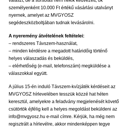
választ, de a sorsolás nem nekik kedvezett, ők
személyenként 10.000 Ft értékű vásárlási utalványt
nyernek, amelyet az MVGYOSZ
segédeszközboltjában tudnak levásárolni.
A nyeremény átvételének feltételei:
– rendszeres Távszem-használat,
– minden kérdésre a megadott határidőig történő
helyes válaszadás és beküldés,
– elérhetőség (e-mail, telefonszám) megküldése a
válaszokkal együtt.
A július 15-én induló Távszem-kvízjáték kérdéseit az
MVGYOSZ hírlevelében tesszük közzé hat héten
keresztül, amelyekre a feladvány megjelenését követő
csütörtök éjfélig kell a helyes megoldást beküldeni az
info@mvgyosz.hu e-mail címre. Kérjük, ha még nem
regisztrált a hírlevélre, akkor mindenképpen tegye