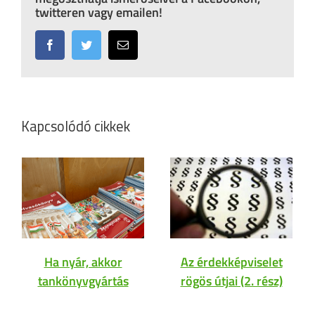
twitteren vagy emailen!
Facebook
Twitter
Email:
Kapcsolódó cikkek
Ha nyár, akkor
Az érdekképviselet
tankönyvgyártás
rögös útjai (2. rész)