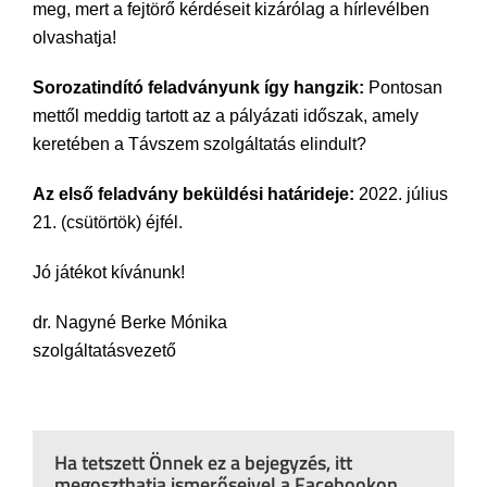
meg, mert a fejtörő kérdéseit kizárólag a hírlevélben
olvashatja!
Sorozatindító feladványunk így hangzik:
Pontosan
mettől meddig tartott az a pályázati időszak, amely
keretében a Távszem szolgáltatás elindult?
Az első feladvány beküldési határideje:
2022. július
21. (csütörtök) éjfél.
Jó játékot kívánunk!
dr. Nagyné Berke Mónika
szolgáltatásvezető
Ha tetszett Önnek ez a bejegyzés, itt
megoszthatja ismerőseivel a Facebookon,