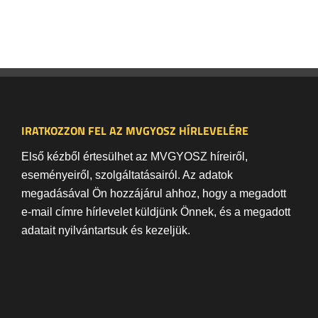
IRATKOZZON FEL AZ MVGYOSZ HÍRLEVELÉRE
Első kézből értesülhet az MVGYOSZ híreiről,
eseményeiről, szolgáltatásairól. Az adatok
megadásával Ön hozzájárul ahhoz, hogy a megadott
e-mail címre hírlevelet küldjünk Önnek, és a megadott
adatait nyilvántartsuk és kezeljük.