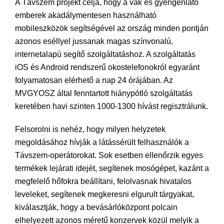
A Távszem projekt célja, hogy a vak és gyengénlátó
emberek akadálymentesen használható
mobileszközök segítségével az ország minden pontján
azonos eséllyel jussanak magas színvonalú,
internetalapú segítő szolgáltatáshoz. A szolgáltatás
iOS és Android rendszerű okostelefonokról egyaránt
folyamatosan elérhető a nap 24 órájában. Az
MVGYOSZ által fenntartott hiánypótló szolgáltatás
keretében havi szinten 1000-1300 hívást regisztrálunk.
Felsorolni is nehéz, hogy milyen helyzetek
megoldásához hívják a látássérült felhasználók a
Távszem-operátorokat. Sok esetben ellenőrzik egyes
termékek lejárati idejét, segítenek mosógépet, kazánt a
megfelelő hőfokra beállítani, felolvasnak hivatalos
leveleket, segítenek megkeresni elgurult tárgyakat,
kiválasztják, hogy a bevásárlóközpont polcain
elhelyezett azonos méretű konzervek közül melyik a