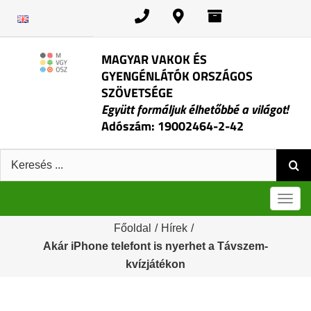
Kihagyás
MAGYAR VAKOK ÉS
GYENGÉNLÁTÓK ORSZÁGOS
SZÖVETSÉGE
Együtt formáljuk élhetőbbé a világot!
Adószám: 19002464-2-42
Keresés:
Men
Főoldal
/
Hírek
/
Akár iPhone telefont is nyerhet a Távszem-
kvízjátékon