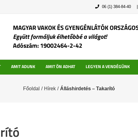
06 (1) 384-84-40
MAGYAR VAKOK ÉS GYENGÉNLÁTÓK ORSZÁGO
Együtt formáljuk élhetőbbé a világot!
Adószám: 19002464-2-42
T
AMIT ADUNK
AMIT ÖN ADHAT
LEGYEN A VENDÉGÜNK
Főoldal
/
Hírek
/
Álláshirdetés – Takarító
rító