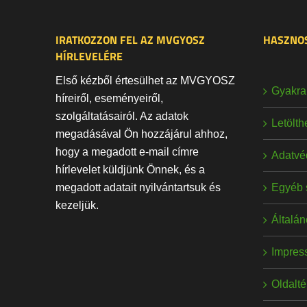
IRATKOZZON FEL AZ MVGYOSZ
HASZNOS
HÍRLEVELÉRE
Első kézből értesülhet az MVGYOSZ
Gyakran
híreiről, eseményeiről,
szolgáltatásairól. Az adatok
Letölt
megadásával Ön hozzájárul ahhoz,
hogy a megadott e-mail címre
Adatvé
hírlevelet küldjünk Önnek, és a
Egyéb 
megadott adatait nyilvántartsuk és
kezeljük.
Általán
Impres
Oldalt