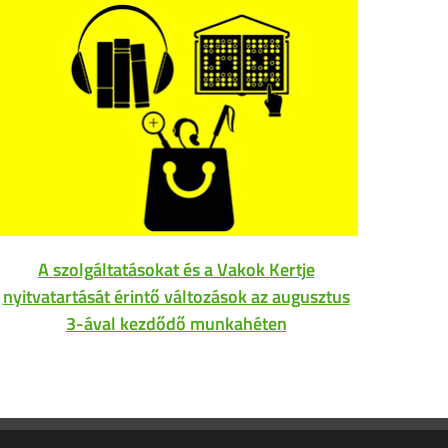
A szolgáltatásokat és a Vakok Kertje
Az
nyitvatartását érintő változások az augusztus
3-ával kezdődő munkahéten