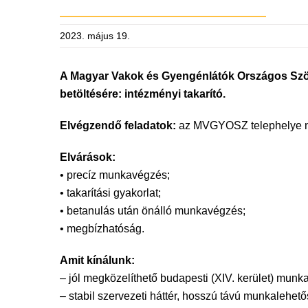
2023. május 19.
A Magyar Vakok és Gyengénlátók Országos Szö
betöltésére: intézményi takarító.
Elvégzendő feladatok:
az MVGYOSZ telephelye nap
Elvárások:
• precíz munkavégzés;
• takarítási gyakorlat;
• betanulás után önálló munkavégzés;
• megbízhatóság.
Amit kínálunk:
– jól megközelíthető budapesti (XIV. kerület) munk
– stabil szervezeti háttér, hosszú távú munkalehető