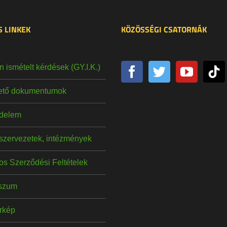
 LINKEK
KÖZÖSSÉGI CSATORNÁK
 ismételt kérdések (GY.I.K.)
hető dokumentumok
delem
szervezetek, intézmények
os Szerződési Feltételek
szum
érkép