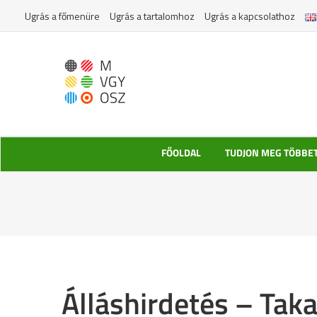
Kihagyás
Ugrás a főmenüre
Ugrás a tartalomhoz
Ugrás a kapcsolathoz
FŐOLDAL
TUDJON MEG TÖBBE
Álláshirdetés – Taka