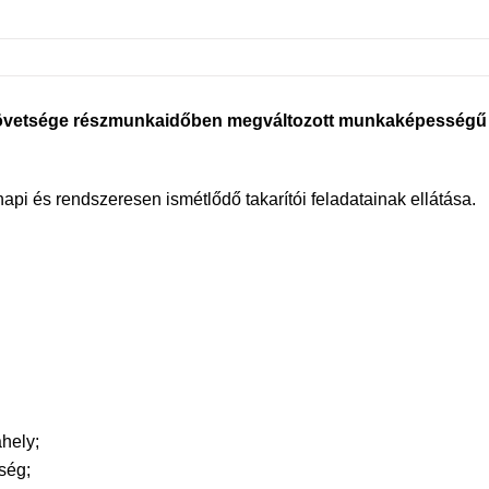
vetsége részmunkaidőben megváltozott munkaképességű mu
i és rendszeresen ismétlődő takarítói feladatainak ellátása.
ahely;
ség;