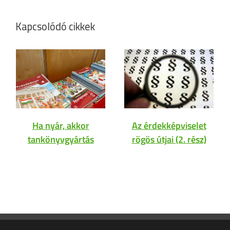
Kapcsolódó cikkek
Ha nyár, akkor
Az érdekképviselet
tankönyvgyártás
rögös útjai (2. rész)