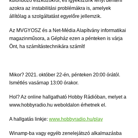
különböző eszközökről, és igyekszünk fényt deríteni
azokra az instabilitási problémákra is, amelyek
állítólag a szolgáltatást egyelőre jellemzik.
Az MVGYOSZ és a Net-Média Alapítvány informatikai
magazinműsora, a Gépház ezen a pénteken is várja
Önt, ha számítástechnikára számít!
Mikor? 2021. október 22-én, pénteken 20:00 órától.
Ismétlés vasárnap 13:00 órakor.
Hol? Az online hallgatható Hobby Rádióban, melyet a
www.hobbyradio.hu weboldalon érhetnek el.
A hallgatás linkje:
www.hobbyradio.hu/play
Winamp-ba vagy egyéb zenelejátszó alkalmazásba