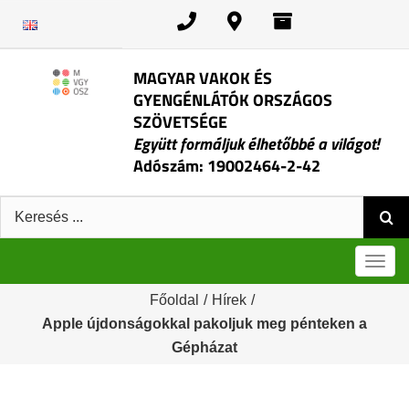
Kihagyás
MAGYAR VAKOK ÉS
GYENGÉNLÁTÓK ORSZÁGOS
SZÖVETSÉGE
Együtt formáljuk élhetőbbé a világot!
Adószám: 19002464-2-42
Keresés:
Men
Főoldal
/
Hírek
/
Apple újdonságokkal pakoljuk meg pénteken a
Gépházat