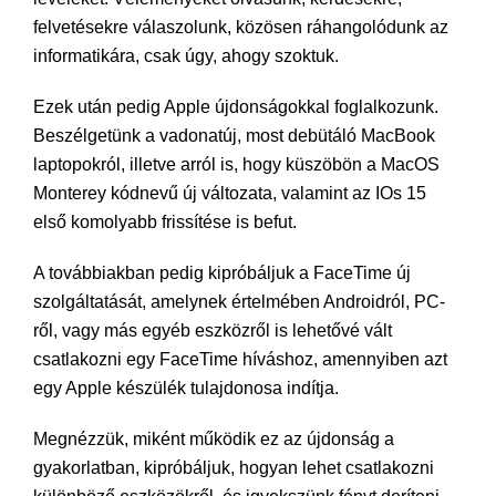
felvetésekre válaszolunk, közösen ráhangolódunk az
informatikára, csak úgy, ahogy szoktuk.
Ezek után pedig Apple újdonságokkal foglalkozunk.
Beszélgetünk a vadonatúj, most debütáló MacBook
laptopokról, illetve arról is, hogy küszöbön a MacOS
Monterey kódnevű új változata, valamint az IOs 15
első komolyabb frissítése is befut.
A továbbiakban pedig kipróbáljuk a FaceTime új
szolgáltatását, amelynek értelmében Androidról, PC-
ről, vagy más egyéb eszközről is lehetővé vált
csatlakozni egy FaceTime híváshoz, amennyiben azt
egy Apple készülék tulajdonosa indítja.
Megnézzük, miként működik ez az újdonság a
gyakorlatban, kipróbáljuk, hogyan lehet csatlakozni