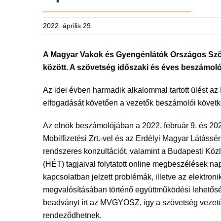
2022. április 29.
A Magyar Vakok és Gyengénlátók Országos Szöve
között. A szövetség időszaki és éves beszámolói
Az idei évben harmadik alkalommal tartott ülést 
elfogadását követően a vezetők beszámolói követk
Az elnök beszámolójában a 2022. február 9. és 2022
Mobilfizetési Zrt.-vel és az Erdélyi Magyar Látássé
rendszeres konzultációt, valamint a Budapesti Köz
(HÉT) tagjaival folytatott online megbeszélések n
kapcsolatban jelzett problémák, illetve az elektr
megvalósításában történő együttműködési lehetős
beadványt írt az MVGYOSZ, így a szövetség vezet
rendeződhetnek.