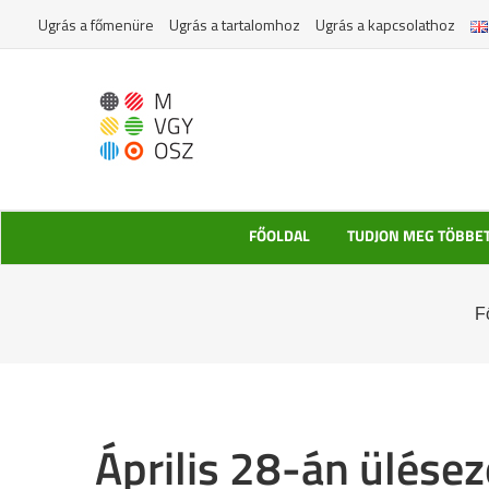
Kihagyás
Ugrás a főmenüre
Ugrás a tartalomhoz
Ugrás a kapcsolathoz
FŐOLDAL
TUDJON MEG TÖBBE
F
Április 28-án ülés