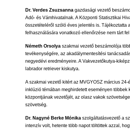
Dr. Verdes Zsuzsanna
gazdasági vezető beszámoló
Adó- és Vámhivatalnak. A Központi Statisztikai Hi
összetételéről szóló éves jelentés is. Tájékoztatta
felhasználására vonatkozó ellenőrzése nem tárt fel
Németh Orsolya
szakmai vezető beszámolója többek
tevékenységére, az akadálymentesítési tanácsadás
negyedévi eredményeire. A Vakvezetőkutya-kiképző 
labrador retriever kiskutya.
A szakmai vezető kitért az MVGYOSZ március 24-én
inklúzió témában meghirdetett eseményen többek k
központjának vezetőjét, az olasz vakok szövetsége k
szövetség.
Dr. Nagyné Berke Mónika
szolgáltatásvezető a sz
intenzív volt, hetente több napot töltöttek azzal, hog