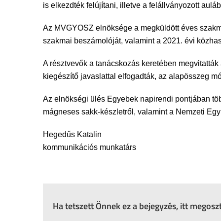
is elkezdték felújítani, illetve a felállványozott aul
Az MVGYOSZ elnöksége a megküldött éves szakmai 
szakmai beszámolóját, valamint a 2021. évi közhasz
A résztvevők a tanácskozás keretében megvitattá
kiegészítő javaslattal elfogadták, az alapösszeg 
Az elnökségi ülés Egyebek napirendi pontjában több
mágneses sakk-készletről, valamint a Nemzeti Együ
Hegedűs Katalin
kommunikációs munkatárs
Ha tetszett Önnek ez a bejegyzés, itt megos