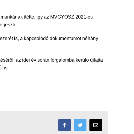
s munkának ítélte, így az MVGYOSZ 2021-es
rjeszti.
dszerét is, a kapcsolódó dokumentumot néhány
éről, az idei év során forgalomba kerülő újfajta
 is.
Facebook
Twitter
Email: