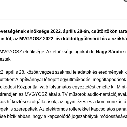
tségének elnöksége 2022. április 28-án, csütörtökön tarto
n túl, az MVGYOSZ 2022. évi küldöttgyűléséről és a székházfe
az MVGYOSZ elnöksége. Az elnökségi tagokat
dr. Nagy Sándor
e
eztek.
. április 28. között végzett szakmai feladatok és eredmények k
rültekért Alapítvánnyal létrejött együttműködési megállapodások 
lekedési Központtal való folyamatos egyeztetést emelte ki. Min
apirendjén az MVGYOSZ által a TV műsorok audio-narrációjával,
onikus hírközlési szolgáltatások, az ügyintézés és a kommuniká
égek is szerepeltek. Az elektromos rollerekkel kapcsolatos 
ése bízik abban, hogy a kapcsolódó jogszabályok módosításáv