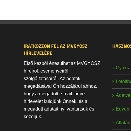
IRATKOZZON FEL AZ MVGYOSZ
HASZNOS
HÍRLEVELÉRE
Első kézből értesülhet az MVGYOSZ
Gyakran
híreiről, eseményeiről,
szolgáltatásairól. Az adatok
Letölt
megadásával Ön hozzájárul ahhoz,
hogy a megadott e-mail címre
Adatvé
hírlevelet küldjünk Önnek, és a
Egyéb 
megadott adatait nyilvántartsuk és
kezeljük.
Általán