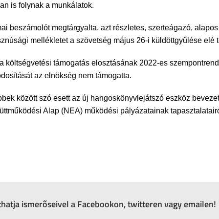
ában is folynak a munkálatok.
beszámolót megtárgyalta, azt részletes, szerteágazó, alapo
núsági mellékletet a szövetség május 26-i küldöttgyűlése elé te
k a költségvetési támogatás elosztásának 2022-es szempontren
módosítását az elnökség nem támogatta.
ek között szó esett az új hangoskönyvlejátszó eszköz bevezetés
ttműködési Alap (NEA) működési pályázatainak tapasztalatairól
zthatja ismerőseivel a Facebookon, twitteren vagy emailen!