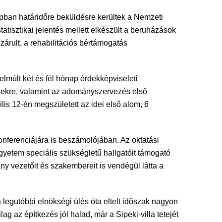
pban határidőre beküldésre kerültek a Nemzeti
tisztikai jelentés mellett elkészült a beruházások
zárult, a rehabilitációs bértámogatás
lmúlt két és fél hónap érdekképviseleti
ésekre, valamint az adományszervezés első
is 12-én megszületett az idei első alom, 6
nferenciájára is beszámolójában. Az oktatási
yetem speciális szükségletű hallgatóit támogató
ny vezetőit és szakembereit is vendégül látta a
legutóbbi elnökségi ülés óta eltelt időszak nagyon
lag az építkezés jól halad, már a Sipeki-villa tetejét