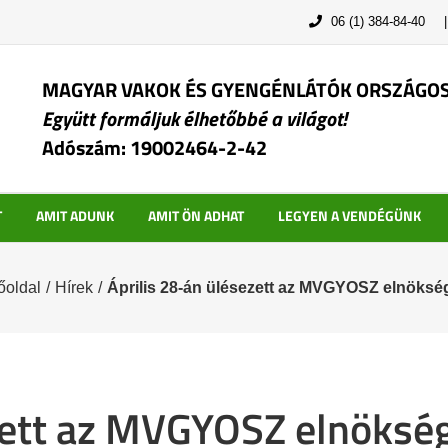
06 (1) 384-84-40
MAGYAR VAKOK ÉS GYENGÉNLÁTÓK ORSZÁGO
Együtt formáljuk élhetőbbé a világot!
Adószám: 19002464-2-42
T
AMIT ADUNK
AMIT ÖN ADHAT
LEGYEN A VENDÉGÜNK
őoldal
/
Hírek
/
Április 28-án ülésezett az MVGYOSZ elnöksé
ezett az MVGYOSZ elnöksé