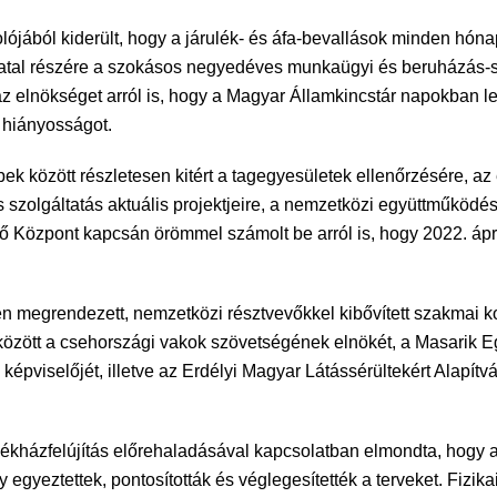
jából kiderült, hogy a járulék- és áfa-bevallások minden hóna
vatal részére a szokásos negyedéves munkaügyi és beruházás-sta
 az elnökséget arról is, hogy a Magyar Államkincstár napokban le
 hiányosságot.
 között részletesen kitért a tagegyesületek ellenőrzésére, az e
 szolgáltatás aktuális projektjeire, a nemzetközi együttműköd
Központ kapcsán örömmel számolt be arról is, hogy 2022. ápril
 megrendezett, nemzetközi résztvevőkkel kibővített szakmai ko
özött a csehországi vakok szövetségének elnökét, a Masarik Eg
épviselőjét, illetve az Erdélyi Magyar Látássérültekért Alapítvá
ékházfelújítás előrehaladásával kapcsolatban elmondta, hogy a 
y egyeztettek, pontosították és véglegesítették a terveket. Fizikai